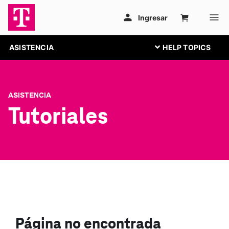
ASISTENCIA
ASISTENCIA
Tutoriales