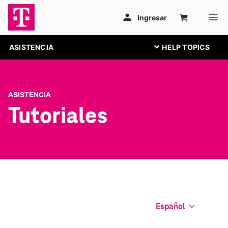
ASISTENCIA
ASISTENCIA
Tutoriales