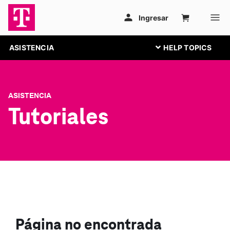
ASISTENCIA
ASISTENCIA
Tutoriales