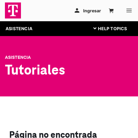
ASISTENCIA
ASISTENCIA
Tutoriales