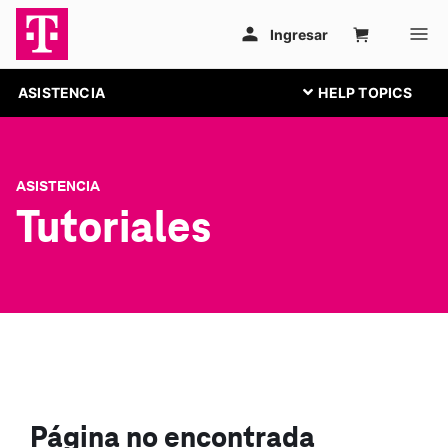
ASISTENCIA
ASISTENCIA
Tutoriales