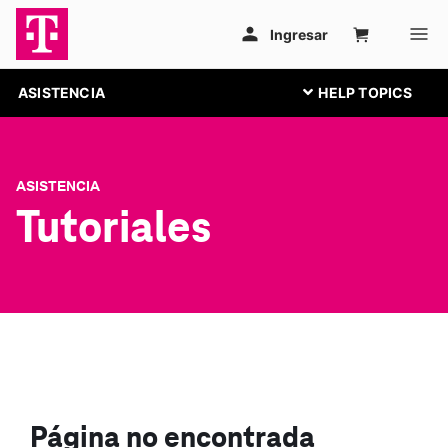
ASISTENCIA
ASISTENCIA
Tutoriales