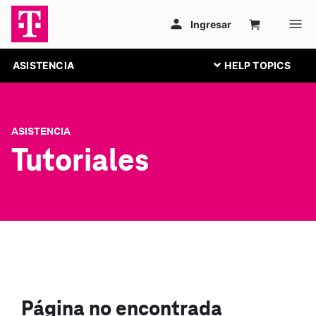
ASISTENCIA
ASISTENCIA
Tutoriales