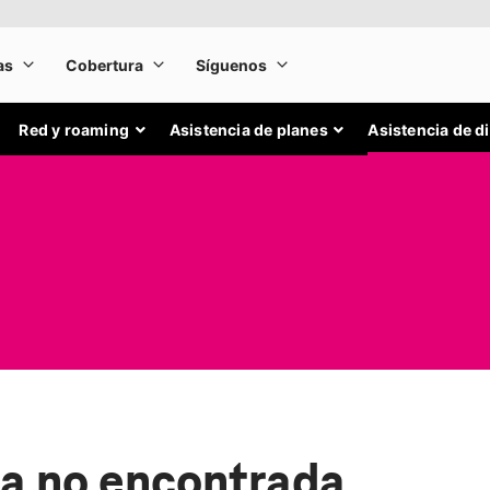
Red y roaming
Asistencia de planes
Asistencia de d