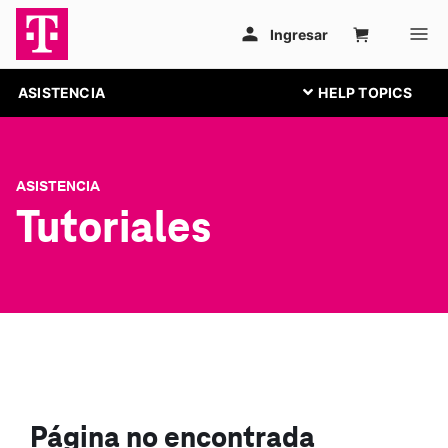
ASISTENCIA
ASISTENCIA
Tutoriales