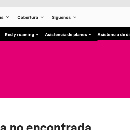
Red y roaming
Asistencia de planes
Asistencia de d