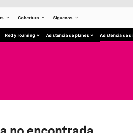
Red y roaming
Asistencia de planes
Asistencia de d