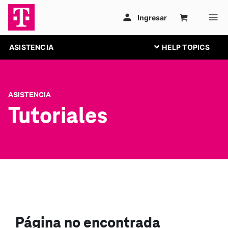
ASISTENCIA
ASISTENCIA
Tutoriales