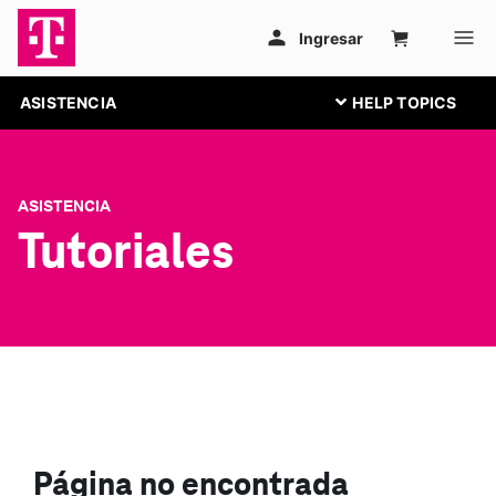
ASISTENCIA
ASISTENCIA
Tutoriales