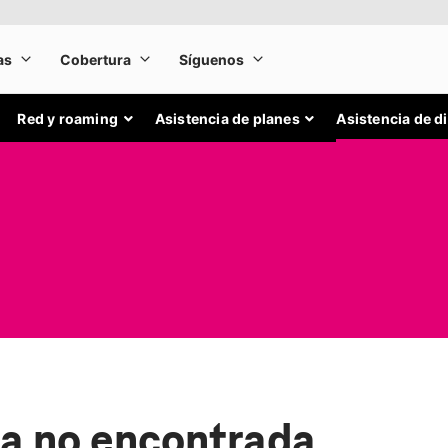
Red y roaming
Asistencia de planes
Asistencia de d