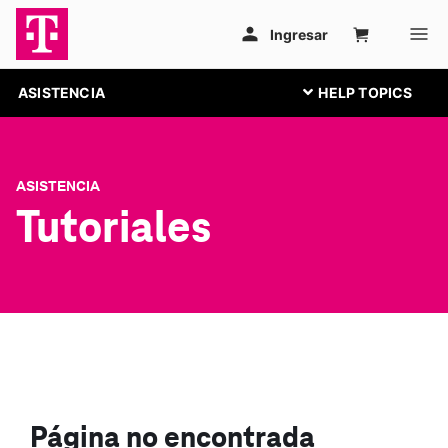
ASISTENCIA
ASISTENCIA
Tutoriales