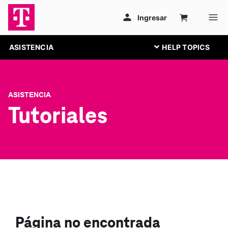
ASISTENCIA
ASISTENCIA
Tutoriales