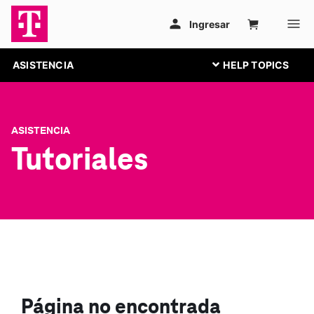
ASISTENCIA
ASISTENCIA
Tutoriales