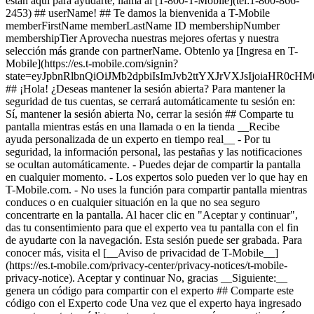
están aquí para ayudarte, llama al [1-800-T-Mobile](tel:1-800-866-
2453) ## userName! ## Te damos la bienvenida a T-Mobile
memberFirstName memberLastName ID membershipNumber
membershipTier Aprovecha nuestras mejores ofertas y nuestra
selección más grande con partnerName. Obtenlo ya [Ingresa en T-
Mobile](https://es.t-mobile.com/signin?
state=eyJpbnRlbnQiOiJMb2dpbiIsImJvb2ttYXJrVXJsIjoiaHR
## ¡Hola! ¿Deseas mantener la sesión abierta? Para mantener la
seguridad de tus cuentas, se cerrará automáticamente tu sesión en:
Sí, mantener la sesión abierta No, cerrar la sesión ## Comparte tu
pantalla mientras estás en una llamada o en la tienda __Recibe
ayuda personalizada de un experto en tiempo real__ - Por tu
seguridad, la información personal, las pestañas y las notificaciones
se ocultan automáticamente. - Puedes dejar de compartir la pantalla
en cualquier momento. - Los expertos solo pueden ver lo que hay en
T-Mobile.com. - No uses la función para compartir pantalla mientras
conduces o en cualquier situación en la que no sea seguro
concentrarte en la pantalla. Al hacer clic en "Aceptar y continuar",
das tu consentimiento para que el experto vea tu pantalla con el fin
de ayudarte con la navegación. Esta sesión puede ser grabada. Para
conocer más, visita el [__Aviso de privacidad de T-Mobile__]
(https://es.t-mobile.com/privacy-center/privacy-notices/t-mobile-
privacy-notice). Aceptar y continuar No, gracias __Siguiente:__
genera un código para compartir con el experto ## Comparte este
código con el Experto code Una vez que el experto haya ingresado