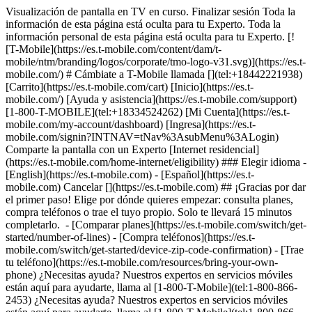
Visualización de pantalla en TV en curso. Finalizar sesión Toda la
información de esta página está oculta para tu Experto. Toda la
información personal de esta página está oculta para tu Experto. [!
[T-Mobile](https://es.t-mobile.com/content/dam/t-
mobile/ntm/branding/logos/corporate/tmo-logo-v31.svg)](https://es.t-
mobile.com/) # Cámbiate a T-Mobile llamada [](tel:+18442221938)
[Carrito](https://es.t-mobile.com/cart) [Inicio](https://es.t-
mobile.com/) [Ayuda y asistencia](https://es.t-mobile.com/support)
[1-800-T-MOBILE](tel:+18334524262) [Mi Cuenta](https://es.t-
mobile.com/my-account/dashboard) [Ingresa](https://es.t-
mobile.com/signin?INTNAV=tNav%3AsubMenu%3ALogin)
Comparte la pantalla con un Experto [Internet residencial]
(https://es.t-mobile.com/home-internet/eligibility) ### Elegir idioma -
[English](https://es.t-mobile.com) - [Español](https://es.t-
mobile.com) Cancelar [](https://es.t-mobile.com) ## ¡Gracias por dar
el primer paso! Elige por dónde quieres empezar: consulta planes,
compra teléfonos o trae el tuyo propio. Solo te llevará 15 minutos
completarlo. - [Comparar planes](https://es.t-mobile.com/switch/get-
started/number-of-lines) - [Compra teléfonos](https://es.t-
mobile.com/switch/get-started/device-zip-code-confirmation) - [Trae
tu teléfono](https://es.t-mobile.com/resources/bring-your-own-
phone) ¿Necesitas ayuda? Nuestros expertos en servicios móviles
están aquí para ayudarte, llama al [1-800-T-Mobile](tel:1-800-866-
2453) ¿Necesitas ayuda? Nuestros expertos en servicios móviles