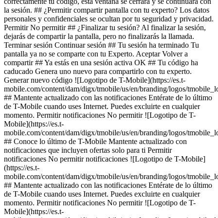
correctamente tu código, esta ventana se cerrará y se continuará con
la sesión. ## ¿Permitir compartir pantalla con tu experto? Los datos
personales y confidenciales se ocultan por tu seguridad y privacidad.
Permitir No permitir ## ¿Finalizar tu sesión? Al finalizar la sesión,
dejarás de compartir la pantalla, pero no finalizarás la llamada.
Terminar sesión Continuar sesión ## Tu sesión ha terminado Tu
pantalla ya no se comparte con tu Experto. Aceptar Volver a
compartir ## Ya estás en una sesión activa OK ## Tu código ha
caducado Genera uno nuevo para compartirlo con tu experto.
Generar nuevo código ![Logotipo de T-Mobile](https://es.t-
mobile.com/content/dam/digx/tmobile/us/en/branding/logos/tmobile_
## Mantente actualizado con las notificaciones Entérate de lo último
de T-Mobile cuando uses Internet. Puedes excluirte en cualquier
momento. Permitir notificaciones No permitir ![Logotipo de T-
Mobile](https://es.t-
mobile.com/content/dam/digx/tmobile/us/en/branding/logos/tmobile_
## Conoce lo último de T-Mobile Mantente actualizado con
notificaciones que incluyen ofertas solo para ti Permitir
notificaciones No permitir notificaciones ![Logotipo de T-Mobile]
(https://es.t-
mobile.com/content/dam/digx/tmobile/us/en/branding/logos/tmobile_
## Mantente actualizado con las notificaciones Entérate de lo último
de T-Mobile cuando uses Internet. Puedes excluirte en cualquier
momento. Permitir notificaciones No permitir ![Logotipo de T-
Mobile](https://es.t-