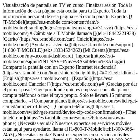
Visualización de pantalla en TV en curso. Finalizar sesión Toda la
información de esta página está oculta para tu Experto. Toda la
información personal de esta página está oculta para tu Experto. [!
[T-Mobile](https://es.t-mobile.com/content/dam/t-
mobile/ntm/branding/logos/corporate/tmo-logo-v31.svg)](https://es.t-
mobile.com/) # Cámbiate a T-Mobile llamada [](tel:+18442221938)
[Carrito](https://es.t-mobile.com/cart) [Inicio](https://es.t-
mobile.com/) [Ayuda y asistencia](https://es.t-mobile.com/support)
[1-800-T-MOBILE](tel:+18334524262) [Mi Cuenta](https://es.t-
mobile.com/my-account/dashboard) [Ingresa](https://es.t-
mobile.com/signin?INTNAV=tNav%3AsubMenu%3ALogin)
Comparte la pantalla con un Experto [Internet residencial]
(https://es.t-mobile.com/home-internet/eligibility) ### Elegir idioma -
[English](https://es.t-mobile.com) - [Español](https://es.t-
mobile.com) Cancelar [](https://es.t-mobile.com) ## ¡Gracias por dar
el primer paso! Elige por dónde quieres empezar: consulta planes,
compra teléfonos o trae el tuyo propio. Solo te llevará 15 minutos
completarlo. - [Comparar planes](https://es.t-mobile.com/switch/get-
started/number-of-lines) - [Compra teléfonos](https://es.t-
mobile.com/switch/get-started/device-zip-code-confirmation) - [Trae
tu teléfono](https://es.t-mobile.com/resources/bring-your-own-
phone) ¿Necesitas ayuda? Nuestros expertos en servicios móviles
están aquí para ayudarte, llama al [1-800-T-Mobile](tel:1-800-866-
2453) ¿Necesitas ayuda? Nuestros expertos en servicios móviles