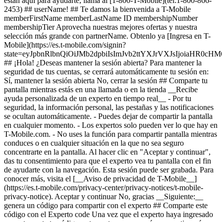
están aquí para ayudarte, llama al [1-800-T-Mobile](tel:1-800-866-
2453) ## userName! ## Te damos la bienvenida a T-Mobile
memberFirstName memberLastName ID membershipNumber
membershipTier Aprovecha nuestras mejores ofertas y nuestra
selección más grande con partnerName. Obtenlo ya [Ingresa en T-
Mobile](https://es.t-mobile.com/signin?
state=eyJpbnRlbnQiOiJMb2dpbiIsImJvb2ttYXJrVXJsIjoiaHR
## ¡Hola! ¿Deseas mantener la sesión abierta? Para mantener la
seguridad de tus cuentas, se cerrará automáticamente tu sesión en:
Sí, mantener la sesión abierta No, cerrar la sesión ## Comparte tu
pantalla mientras estás en una llamada o en la tienda __Recibe
ayuda personalizada de un experto en tiempo real__ - Por tu
seguridad, la información personal, las pestañas y las notificaciones
se ocultan automáticamente. - Puedes dejar de compartir la pantalla
en cualquier momento. - Los expertos solo pueden ver lo que hay en
T-Mobile.com. - No uses la función para compartir pantalla mientras
conduces o en cualquier situación en la que no sea seguro
concentrarte en la pantalla. Al hacer clic en "Aceptar y continuar",
das tu consentimiento para que el experto vea tu pantalla con el fin
de ayudarte con la navegación. Esta sesión puede ser grabada. Para
conocer más, visita el [__Aviso de privacidad de T-Mobile__]
(https://es.t-mobile.com/privacy-center/privacy-notices/t-mobile-
privacy-notice). Aceptar y continuar No, gracias __Siguiente:__
genera un código para compartir con el experto ## Comparte este
código con el Experto code Una vez que el experto haya ingresado