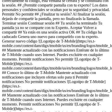
correctamente tu código, esta ventana se cerrará y se continuará con
la sesión. ## ¿Permitir compartir pantalla con tu experto? Los datos
personales y confidenciales se ocultan por tu seguridad y privacidad.
Permitir No permitir ## ¿Finalizar tu sesión? Al finalizar la sesión,
dejarás de compartir la pantalla, pero no finalizarás la llamada.
Terminar sesión Continuar sesión ## Tu sesión ha terminado Tu
pantalla ya no se comparte con tu Experto. Aceptar Volver a
compartir ## Ya estás en una sesión activa OK ## Tu código ha
caducado Genera uno nuevo para compartirlo con tu experto.
Generar nuevo código ![Logotipo de T-Mobile](https://es.t-
mobile.com/content/dam/digx/tmobile/us/en/branding/logos/tmobile_
## Mantente actualizado con las notificaciones Entérate de lo último
de T-Mobile cuando uses Internet. Puedes excluirte en cualquier
momento. Permitir notificaciones No permitir ![Logotipo de T-
Mobile](https://es.t-
mobile.com/content/dam/digx/tmobile/us/en/branding/logos/tmobile_
## Conoce lo último de T-Mobile Mantente actualizado con
notificaciones que incluyen ofertas solo para ti Permitir
notificaciones No permitir notificaciones ![Logotipo de T-Mobile]
(https://es.t-
mobile.com/content/dam/digx/tmobile/us/en/branding/logos/tmobile_
## Mantente actualizado con las notificaciones Entérate de lo último
de T-Mobile cuando uses Internet. Puedes excluirte en cualquier
momento. Permitir notificaciones No permitir ![Logotipo de T-
Mobile](https://es.t-