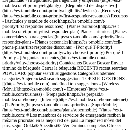
Elegibilidad - [Elegibilidad para agencias y empresas](https://es.t-
mobile.com/t-priority/eligibility) - [Elegibilidad del dispositivo]
(https://es.t-mobile.com/t-priority/eligibility/devices) - [Recursos]
(https://es.t-mobile.com/t-priority/first-responder-resources) Recursos
- [Artículos y estudios de caso](https://es.t-mobile.com/t-
priority/first-responder-resources) - [Planes tarifarios](https://es.t-
mobile.com/t-priority/first-responder-plan) Planes tarifarios - [Planes
comerciales y para agencias](https://es.t-mobile.com/t-priority/first-
responder-plan) - [Planes personales](https://es.t-mobile.com/cell-
phone-plans/first-responder-discounts) - [Por qué T-Priority]
(https://es.t-mobile.com/t-priority/why-choose-t-priority) Por qué T-
Priority - [Preguntas frecuentes](https://es.t-mobile.com/t-
priority/why-choose-t-priority) Contáctanos Buscar Buscar Enviar
término de búsqueda Cerrar la búsqueda RECENT0 recent searches
POPULAR0 popular search suggestions Categoríasundefined
categories Sugerencias0 search suggestions TOP SUGGESTIONS -
[](https://es.t-mobile.com) undefined top suggestions - [Wireless
(Móvil)](https://es.t-mobile.com/) - [Empresas](https://es.t-
mobile.com/business) - [Prepagado](https://es.prepaid.t-
mobile.com/home) - [Internet](https://es.t-mobile.com/home-internet)
- [T-Priority](https://es.t-mobile.com/t-priority) - [SuperMobile]
(https://es.t-mobile.com/business/plans/supermobile) [](https://es.t-
mobile.com) # Los miembros de servicios de emergencia reciben la
máxima prioridad en la mejor red del país La mejor red móvil del
país, según Ookla® Speedtest® Ver términos completos Ofrecer