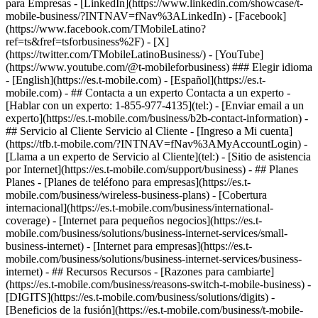
- ## Contacta a un experto Contacta a un experto -
[Hablar con un experto: 1-855-977-4135](tel:) - [Enviar email a un
experto](https://es.t-mobile.com/business/b2b-contact-information) -
## Servicio al Cliente Servicio al Cliente - [Ingreso a Mi cuenta]
(https://tfb.t-mobile.com/?INTNAV=fNav%3AMyAccountLogin) -
[Llama a un experto de Servicio al Cliente](tel:) - [Sitio de asistencia
por Internet](https://es.t-mobile.com/support/business) - ## Planes
Planes - [Planes de teléfono para empresas](https://es.t-
mobile.com/business/wireless-business-plans) - [Cobertura
internacional](https://es.t-mobile.com/business/international-
coverage) - [Internet para pequeños negocios](https://es.t-
mobile.com/business/solutions/business-internet-services/small-
business-internet) - [Internet para empresas](https://es.t-
mobile.com/business/solutions/business-internet-services/business-
internet) - ## Recursos Recursos - [Razones para cambiarte]
(https://es.t-mobile.com/business/reasons-switch-t-mobile-business) -
[DIGITS](https://es.t-mobile.com/business/solutions/digits) -
[Beneficios de la fusión](https://es.t-mobile.com/business/t-mobile-