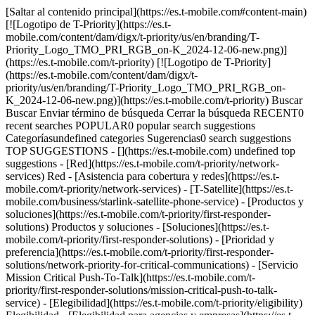
[Saltar al contenido principal](https://es.t-mobile.com#content-main)
[![Logotipo de T-Priority](https://es.t-
mobile.com/content/dam/digx/t-priority/us/en/branding/T-
Priority_Logo_TMO_PRI_RGB_on-K_2024-12-06-new.png)]
(https://es.t-mobile.com/t-priority) [![Logotipo de T-Priority]
(https://es.t-mobile.com/content/dam/digx/t-
priority/us/en/branding/T-Priority_Logo_TMO_PRI_RGB_on-
K_2024-12-06-new.png)](https://es.t-mobile.com/t-priority) Buscar
Buscar Enviar término de búsqueda Cerrar la búsqueda RECENT0
recent searches POPULAR0 popular search suggestions
Categoríasundefined categories Sugerencias0 search suggestions
TOP SUGGESTIONS - [](https://es.t-mobile.com) undefined top
suggestions - [Red](https://es.t-mobile.com/t-priority/network-
services) Red - [Asistencia para cobertura y redes](https://es.t-
mobile.com/t-priority/network-services) - [T-Satellite](https://es.t-
mobile.com/business/starlink-satellite-phone-service) - [Productos y
soluciones](https://es.t-mobile.com/t-priority/first-responder-
solutions) Productos y soluciones - [Soluciones](https://es.t-
mobile.com/t-priority/first-responder-solutions) - [Prioridad y
preferencia](https://es.t-mobile.com/t-priority/first-responder-
solutions/network-priority-for-critical-communications) - [Servicio
Mission Critical Push-To-Talk](https://es.t-mobile.com/t-
priority/first-responder-solutions/mission-critical-push-to-talk-
service) - [Elegibilidad](https://es.t-mobile.com/t-priority/eligibility)