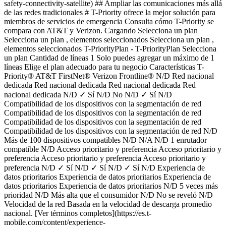
safety-connectivity-satellite) ## Ampliar las comunicaciones más allá
de las redes tradicionales # T-Priority ofrece la mejor solución para
miembros de servicios de emergencia Consulta cómo T-Priority se
compara con AT&T y Verizon. Cargando Selecciona un plan
Selecciona un plan , elementos seleccionados Selecciona un plan , elementos seleccionados T-PriorityPlan - T-PriorityPlan Selecciona un plan Cantidad de líneas 1 Solo puedes agregar un máximo de 1 líneas Elige el plan adecuado para tu negocio Características T-Priority® AT&T FirstNet® Verizon Frontline® N/D Red nacional dedicada Red nacional dedicada Red nacional dedicada Red nacional dedicada N/D ✓ Sí N/D No N/D ✓ Sí N/D Compatibilidad de los dispositivos con la segmentación de red Compatibilidad de los dispositivos con la segmentación de red Compatibilidad de los dispositivos con la segmentación de red Compatibilidad de los dispositivos con la segmentación de red N/D Más de 100 dispositivos compatibles N/D N/A N/D 1 enrutador compatible N/D Acceso prioritario y preferencia Acceso prioritario y preferencia Acceso prioritario y preferencia Acceso prioritario y preferencia N/D ✓ Sí N/D ✓ Sí N/D ✓ Sí N/D Experiencia de datos prioritarios Experiencia de datos prioritarios Experiencia de datos prioritarios Experiencia de datos prioritarios N/D 5 veces más prioridad N/D Más alta que el consumidor N/D No se reveló N/D Velocidad de la red Basada en la velocidad de descarga promedio nacional. [Ver términos completos](https://es.t-mobile.com/content/experience-fragments/digx/tfb/us/en/modals/saving-calculator/t-priority-network-speeds/master "Ver términos completos") Velocidad de la red Basada en la velocidad de descarga promedio nacional. [Ver términos completos](https://es.t-mobile.com/content/experience-fragments/digx/tfb/us/en/modals/saving-calculator/t-priority-network-speeds/master "Ver términos completos") Velocidad de la red Basada en la velocidad de descarga promedio nacional. [Ver términos completos](https://es.t-mobile.com/content/experience-fragments/digx/tfb/us/en/modals/saving-calculator/t-priority-network-speeds/master "Ver términos completos") Velocidad de la red Basada en la velocidad de descarga promedio nacional. [Ver términos completos](https://es.t-mobile.com/content/experience-fragments/digx/tfb/us/en/modals/saving-calculator/t-priority-network-speeds/master "Ver términos completos") N/D 2x N/D 1x N/D 1x N/D Rendimiento de referencia (descarga) En comparación con el rendimeinto de referencia de WPS de T-Mobile. Rendimiento de referencia (descarga) En comparación con el rendimeinto de referencia de WPS de T-Mobile. Rendimiento de referencia (descarga) En comparación con el rendimeinto de referencia de WPS de T-Mobile. Rendimiento de referencia (descarga) En comparación con el rendimeinto de referencia de WPS de T-Mobile. N/D 2x N/D No se ofrece públicamente N/D No se ofrece públicamente N/D Rendimiento de referencia (carga) En comparación con el rendimeinto de referencia de WPS de T-Mobile. Rendimiento de referencia (carga) En comparación con el rendimeinto de referencia de WPS de T-Mobile. Rendimiento de referencia (carga) En comparación con el rendimeinto de referencia de WPS de T-Mobile. Rendimiento de referencia (carga) En comparación con el rendimeinto de referencia de WPS de T-Mobile. N/D 1x N/D No se ofrece públicamente N/D No se ofrece públicamente N/D ## Descubre T-Priority ![Un camión de manejo de emergencias en un camino rural en un bosque.](https://es.t-mobile.com/sdscene7/is/image/Tmusprod/t-priority-emergency-truck:4x3?ts=1753290526285&fmt=png-alpha&qlt=85%2C0&resMode=sharp2&op_usm=1.75%2C0.3%2C2%2C0&dpr=off) ### Cobertura de red [Cobertura de red](https://es.t-mobile.com) Cobertura de red Verifica tu cobertura y entérate ya de cómo nuestro equipo de respuesta ante emergencias se moviliza para mantener comunicaciones confiables para los miembros de servicios de emergencia y las comunidades locales. [Ve la cobertura](https://es.t-mobile.com/t-priority/network-services) ## Cobertura de red ![Dos técnicos de emergencias médicas junto a una ambulancia](https://es.t-mobile.com/sdscene7/is/image/Tmusprod/t-priority-two-emts-outside:4x3?ts=1753290656721&fmt=png-alpha&qlt=85%2C0&resMode=sharp2&op_usm=1.75%2C0.3%2C2%2C0&dpr=off) ### Productos y soluciones [Productos y soluciones](https://es.t-mobile.com) Productos y soluciones T-Priority funciona con sistemas de gestión de redes como el acceso prioritario y la preferencia para garantizar las comunicaciones esenciales en caso de congestión de la red. [Conoce las soluciones](https://es.t-mobile.com/t-priority/first-responder-solutions) ## Productos y soluciones ![Bombero hablando por radio delante del camión](https://es.t-mobile.com/sdscene7/is/image/Tmusprod/t-priority-fire-fighter-radio:4x3?ts=1753290775258&fmt=png-alpha&qlt=85%2C0&resMode=sharp2&op_usm=1.75%2C0.3%2C2%2C0&dpr=off) ### Datos sobre T-Priority [Datos sobre T-Priority](https://es.t-mobile.com) Datos sobre T-Priority Descubre cómo T-Priority ha mejorado la conectividad con respecto a sus predecesores, solucionando los puntos débiles de la antigua infraestructura 4G LTE. [Consulta las preguntas frecuentes](https://es.t-mobile.com/t-priority/why-choose-t-priority) ## Datos sobre T-Priority ![Dos operadores de drones afuera](https://es.t-mobile.com/sdscene7/is/image/Tmusprod/t-priority-two-guys-drone:4x3?ts=1753290686865&fmt=png-alpha&qlt=85%2C0&resMode=sharp2&op_usm=1.75%2C0.3%2C2%2C0&dpr=off) ### Planes tarifarios [Planes tarifarios](https://es.t-mobile.com) Planes tarifarios Encuentra el plan T-Priority adecuado para tu equipo. Con beneficios disponibles de inmediato y opciones flexibles, nuestros planes están diseñados para adaptarse a tu presupuesto y tus objetivos. [Ver planes T-Priority](https://es.t-mobile.com/t-priority/first-responder-plan) ## Planes tarifarios ![Técnico médico de emergencia con tablet en ambulancia](https://es.t-mobile.com/sdscene7/is/image/Tmusprod/t-priority-emt-ambulence:4x3?ts=1753290712152&fmt=png-alpha&qlt=85%2C0&resMode=sharp2&op_usm=1.75%2C0.3%2C2%2C0&dpr=off) ### Elegibilidad [Elegibilidad](https://es.t-mobile.com) Elegibilidad Conoce más sobre qué agencias y organizaciones de infraestructura crítica son elegibles para T-Priority. [Información sobre elegibilidad](https://es.t-mobile.com/t-priority/eligibility) ## Elegibilidad ![Alguacil al teléfono](https://es.t-mobile.com/sdscene7/is/image/Tmusprod/t-priority-sheriff-on-phone:4x3?ts=1753290586929&fmt=png-alpha&qlt=85%2C0&resMode=sharp2&op_usm=1.75%2C0.3%2C2%2C0&dpr=off) ### Descubre los recursos de T-Priority [Descubre los recursos de T-Priority](https://es.t-mobile.com) Descubre los recursos de T-Priority Tómate un tiempo para leer artículos de expertos, estudios de casos e investigaciones para conocer cómo T-Priority está transformando las comunicaciones de seguridad pública con tecnología 5G de vanguardia. [Descubre recursos](https://es.t-mobile.com/t-priority/first-responder-resources) ## Descubre los recursos de T-Priority ## ¿Tienes preguntas? - ### ¿Qué es T-Priority? ¿En qué se diferencia de FirstNet o Verizon Frontline? T-Priority es el servicio de red de T-Mobile exclusivo para miembros de servicios de emergencia, que ofrece siempre acceso prioritario y preferencial en toda nuestra red 5G nacional, incluida una extensa cobertura en zonas rurales. T-Priority es compatible con una amplia variedad de dispositivos 5G, para que las agencias no tengan que invertir en hardware patentado para mantenerse conectados. Descubre la lista completa de smartphones, tablets, enrutadores y dispositivos resistentes compatibles con T-Priority en nuestra [página de compatibilidad de dispositivos con T-Priority](https://es.t-mobile.com/t-priority/eligibility/devices). - ### ¿T-Priority requiere una tarjeta SIM o dispositivo especial? T-Priority requiere un dispositivo compatible que admita las tres bandas independientes (SA) de 5G utilizadas en la red de T-Mobile para brindar un servicio prioritario completo. Existen más de 100 dispositivos listos para T-Priority certificados, que incluyen smartphones, tablets, laptops resistentes y enrutadores. Esto garantiza que los miembros de servicios de emergencia puedan tener acceso a la conectividad con prioridad con un equipo que se adapte a las necesidades de su misión. - ### ¿Cómo se compara la cobertura 5G de T-Priority con FirstNet y Verizon Frontline? Las funciones avanzadas de T-Priority funcionan en la red 5G independiente líder de la industria de T-Mobile, que ofrece la cobertura a nivel nacional más amplia de la industria y un rendimiento sólido tanto en áreas urbanas como rurales, especialmente en nuestro espectro n71 de banda baja. Mientras que otras redes se apoyan más en cobertura basada en LTE o 5G independiente localizada, T-Priority ofrece a los miembros de servicios de emergencia una plataforma para mantenerse conectados con la última tecnología 5G en una variedad más amplia de entornos. Todos los clientes de T-Priority obtienen funciones de preferencia y acceso prioritario en toda la red 4G LTE y 5G combinada de T-Mobile. - ### ¿T-Priority está disponible para todos los miembros de servicios de emergencia y los profesionales de la seguridad pública? Sí. T-Priority está disponible para agencias y personal de seguridad pública verificados, como miembros de servicios de emergencia, fuerzas del orden público, bomberos, proveedores de atención médica y equipos de manejo de emergencias.[](https://es.t-mobile.com) - ### ¿Buscas nuestro servicio Connecting Heroes básico? Si estás buscando más información sobre nuestro servicio Connecting Heroes básico, [contáctanos](https://es.t-mobile.com/business/government/contact-information-inbound). Comparte esta página - [](https://www.linkedin.com/cws/share?url=https%3A%2F%2Fes.t-mobile.com%2Ft-priority) - [](https://www.facebook.com/sharer/sharer.php?u=https%3A%2F%2Fes.t-mobile.com%2Ft-priority) - [](https://twitter.com/intent/tweet?url=https%3A%2F%2Fes.t-mobile.com%2Ft-priority&text=) Basado en velocidades de descarga nacionales promedio según el análi