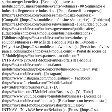
sprint-merger-benefits) - [Eventos](https://es.t-
mobile.com/business/t-mobile-events-webinars) - ## Segmentos e
industrias Segmentos e industrias - [Pequeña/mediana empresa]
(https://es.t-mobile.com/business/small-midsize-business) -
[Compañía](https://es.t-mobile.com/business/enterprise) - [Gobierno]
(https://es.t-mobile.com/business/government) - [Seguridad pública]
(https://es.t-mobile.com/business/government/public-safety) -
[Educación](https://es.t-mobile.com/business/education) -
[Bibliotecas](https://es.t-mobile.com/business/industry-
solutions/libraries) - ## Más de T-Mobile Más de T-Mobile -
[Mayoristas](https://es.t-mobile.com/wholesale) - [Servicios móviles
para el consumidor](https://es.t-mobile.com/) - [Portal de socios de
T-Mobile](https://businesspartners.t-mobile.com?
INTNAV=fNav%3AT-MobilePartnerPortal) [![T-Mobile]
(https://es.t-mobile.com/content/dam/t-
mobile/ntm/branding/logos/corporate/tmo-logo-white-v4.svg)]
(https://es.t-mobile.com/) - [Instagram]
(https://www.instagram.com/tmobilelatino/) - [Facebook]
(https://www.facebook.com/TMobileLatino?
ref=ts&fref=tsforbusiness%2F) - [X]
(https://twitter.com/TMobileLatinoBusiness/) - [YouTube]
(https://www.youtube.com/@t-mobileforbusiness)
- [Acerca de]
(https://es.t-mobile.com/about-us) - [Relaciones con inversionistas]
(https://investor.t-mobile.com/investors/default.aspx?
INTNAV=fNav%3AInvestorRelations) - [Prensa](https://es.t-