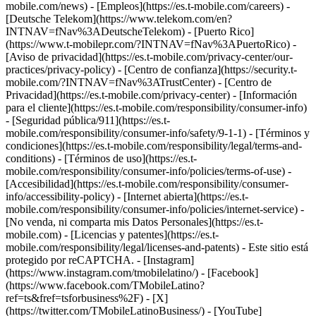
mobile.com/news) - [Empleos](https://es.t-mobile.com/careers) -
[Deutsche Telekom](https://www.telekom.com/en?
INTNAV=fNav%3ADeutscheTelekom) - [Puerto Rico]
(https://www.t-mobilepr.com/?INTNAV=fNav%3APuertoRico)
-
[Aviso de privacidad](https://es.t-mobile.com/privacy-center/our-
practices/privacy-policy) - [Centro de confianza](https://security.t-
mobile.com/?INTNAV=fNav%3ATrustCenter) - [Centro de
Privacidad](https://es.t-mobile.com/privacy-center) - [Información
para el cliente](https://es.t-mobile.com/responsibility/consumer-info)
- [Seguridad pública/911](https://es.t-
mobile.com/responsibility/consumer-info/safety/9-1-1) - [Términos y
condiciones](https://es.t-mobile.com/responsibility/legal/terms-and-
conditions) - [Términos de uso](https://es.t-
mobile.com/responsibility/consumer-info/policies/terms-of-use) -
[Accesibilidad](https://es.t-mobile.com/responsibility/consumer-
info/accessibility-policy) - [Internet abierta](https://es.t-
mobile.com/responsibility/consumer-info/policies/internet-service) -
[No venda, ni comparta mis Datos Personales](https://es.t-
mobile.com) - [Licencias y patentes](https://es.t-
mobile.com/responsibility/legal/licenses-and-patents) - Este sitio está
protegido por reCAPTCHA.
- [Instagram]
(https://www.instagram.com/tmobilelatino/) - [Facebook]
(https://www.facebook.com/TMobileLatino?
ref=ts&fref=tsforbusiness%2F) - [X]
(https://twitter.com/TMobileLatinoBusiness/) - [YouTube]