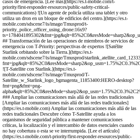
casos de emergencia. [Lee más](https://es.t-mobile.com/t-
priority/first-responder-resources/public-safety-critical-
communications) ![Un agente de policía utiliza una tablet y otro
utiliza un dron en un bloque de edificios del centro.](https://es.t-
mobile.com/sdscene7/is/image/Tmusprod/t-
priority_police_officer_using_drone:16x9?
ts=1784041895302&fmt=jpg&qlt=85%2C0&resMode=sharp2&op_
## Transformación de las operaciones de miembros de servicios de
emergencia con T-Priority: perspectivas de expertos ![Satélite
Starlink orbitando sobre la Tierra.](https://es.t-
mobile.com/sdscene7/is/image/Tmusprod/starlink_atellite_card_123
fmt=jpg&qlt=85%2C0&resMode=sharp2&op_usm=1.75%2C0.3%2
![T-Satellite con Starlink.](https://es.t-
mobile.com/sdscene7/is/image/Tmusprod/T-
Satellite_w_Starlink_logo_bgmagenta_11853400:HERO-desktop?
fmt=png&fmt=png-
alpha&qlt=85%2C0&resMode=sharp2&op_usm=1.75%2C0.3%2C2
### Ampliar las comunicaciones más allá de las redes tradicionales
[Ampliar las comunicaciones más allá de las redes tradicionales]
(https://es.t-mobile.com) Ampliar las comunicaciones más allá de las
redes tradicionales Descubre cómo T-Satellite ayuda a los
organismos de seguridad pública a mantener comunicaciones
críticas, la localización y el intercambio de datos esenciales cuando
no hay cobertura o esta se ve interrumpida. [Lee el artículo]
(https://es.t-mobile.com/t-priority/first-responder-resources/public-