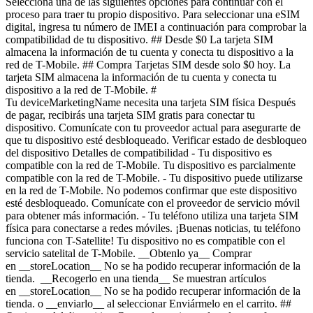
Selecciona una de las siguientes opciones para continuar con el
proceso para traer tu propio dispositivo. Para seleccionar una eSIM
digital, ingresa tu número de IMEI a continuación para comprobar la
compatibilidad de tu dispositivo. ## Desde $0 La tarjeta SIM
almacena la información de tu cuenta y conecta tu dispositivo a la
red de T-Mobile. ## Compra Tarjetas SIM desde solo $0 hoy. La
tarjeta SIM almacena la información de tu cuenta y conecta tu
dispositivo a la red de T-Mobile. #
Tu deviceMarketingName necesita una tarjeta SIM física Después
de pagar, recibirás una tarjeta SIM gratis para conectar tu
dispositivo. Comunícate con tu proveedor actual para asegurarte de
que tu dispositivo esté desbloqueado. Verificar estado de desbloqueo
del dispositivo Detalles de compatibilidad - Tu dispositivo es
compatible con la red de T-Mobile. Tu dispositivo es parcialmente
compatible con la red de T-Mobile. - Tu dispositivo puede utilizarse
en la red de T-Mobile. No podemos confirmar que este dispositivo
esté desbloqueado. Comunícate con el proveedor de servicio móvil
para obtener más información. - Tu teléfono utiliza una tarjeta SIM
física para conectarse a redes móviles. ¡Buenas noticias, tu teléfono
funciona con T-Satellite! Tu dispositivo no es compatible con el
servicio satelital de T-Mobile. __Obtenlo ya__ Comprar
en __storeLocation__ No se ha podido recuperar información de la
tienda. __Recogerlo en una tienda__ Se muestran artículos
en __storeLocation__ No se ha podido recuperar información de la
tienda. o __enviarlo__ al seleccionar Enviármelo en el carrito. ##