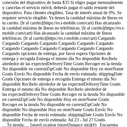
conexión del dispositivo de hasta $35 Si eliges pagar mensualmente
y cancelas el servicio móvil, deberás pagar el saldo restante del
dispositivo. Para clientes elegibles. Tasa de interés anual de 0%. Se
requiere servicio elegible. Ya tienes la cantidad máxima de líneas en
tu carrito. [Ir al carrito](https://es.t-mobile.com/cart) Has alcanzado
la cantidad máxima de líneas no telefónicas. [Ir al carrito](https://es.t-
mobile.com/cart) Has alcanzado la cantidad máxima de líneas
telefónicas. [Ir al carrito](https://es.t-mobile.com/cart) Cargando
Cargando Cargando Cargando Cargando Cargando Cargando
Cargando Cargando Cargando Cargando Cargando Cargando
Cargando opciones de entrega, por favor espera Opciones de
entrega y recogida Entrega el mismo día No disponible Recíbelo
alrededor de las expectedDeliveryTime Gratis Recoger en la tienda
No disponible en currentZipCode No disponible Hoy en storeName
Gratis Envío No disponible Fecha de envío estimada: shippingDate
Gratis Opciones de entrega y recogida Entrega el mismo día No
disponible Recíbelo alrededor de las expectedDeliveryTime Gratis
Entrega el mismo día No disponible Recíbelo alrededor de
las expectedDeliveryTime Gratis Recoger en la tienda No disponible
en currentZipCode No disponible Hoy en storeName Gratis
Recoger en la tienda No disponible en currentZipCode No
disponible No disponible Hoy en storeName Gratis Envío No
disponible Fecha de envío estimada: shippingDate Gratis Envío No
disponible Fecha de envío estimada: Jul 23 - Jul 27 Gratis
__Tu tienda:__ [storeLocation (storeDistance mi)](#) Encuentra