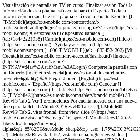
Visualización de pantalla en TV en curso. Finalizar sesión Toda la
información de esta página está oculta para tu Experto. Toda la
información personal de esta página está oculta para tu Experto. [!
[T-Mobile](https://es.t-mobile.com/content/dam/t-
mobile/ntm/branding/logos/corporate/tmo-logo-v31.svg)](https://es.t-
mobile.com/) # ​​​​​​​Personaliza tu dispositivo llamada []
(tel:+18442221938) [Carrito](https://es.t-mobile.com/cart) [Inicio]
(https://es.t-mobile.com/) [Ayuda y asistencia](https://es.t-
mobile.com/support) [1-800-T-MOBILE](tel:+18334524262) [Mi
Cuenta](https://es.t-mobile.com/my-account/dashboard) [Ingresa]
(https://es.t-mobile.com/signin?
INTNAV=tNav%3AsubMenu%3ALogin) Comparte la pantalla con
un Experto [Internet residencial](https://es.t-mobile.com/home-
internet/eligibility) ### Elegir idioma - [English](https://es.t-
mobile.com) - [Español](https://es.t-mobile.com) Cancelar []
(https://es.t-mobile.com) 1. [Tablets](https://es.t-mobile.com/tablets) /
2. [T-Mobile®](https://es.t-mobile.com/tablets/brand/t-mobile) / 3.
Revvl® Tab 2 Ver 1 promociones Por cuenta nuestra con una nueva
línea para tablet T-Mobile® # Revvl® Tab 2 - ![T-Mobile®
Revvl® Tab 2, vista frontal, front view-slide-0](https://es.t-
mobile.com/sdscene7/is/image/Tmusprod/T-Mobile-Revvl-Tab-2-
Black-frontimage?fmt=png-
alpha&qlt=85%2C0&resMode=sharp2&op_usm=1.75%2C0.3%2C2
- ![T-Mobile® Revvl® Tab 2, vista derecha, right view-slide-1]