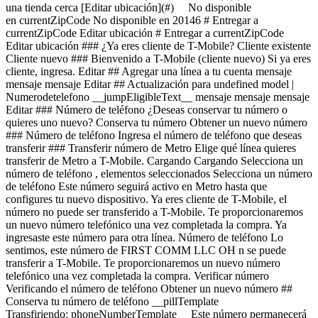
una tienda cerca [Editar ubicación](#) No disponible
en currentZipCode No disponible en 20146 # Entregar a
currentZipCode Editar ubicación # Entregar a currentZipCode
Editar ubicación ### ¿Ya eres cliente de T-Mobile? Cliente existente
Cliente nuevo ### Bienvenido a T-Mobile (cliente nuevo) Si ya eres
cliente, ingresa. Editar ## Agregar una línea a tu cuenta mensaje
mensaje mensaje Editar ## Actualización para undefined model |
Numerodetelefono __jumpEligibleText__ mensaje mensaje mensaje
Editar ### Número de teléfono ¿Deseas conservar tu número o
quieres uno nuevo? Conserva tu número Obtener un nuevo número
### Número de teléfono Ingresa el número de teléfono que deseas
transferir ### Transferir número de Metro Elige qué línea quieres
transferir de Metro a T-Mobile. Cargando Cargando
Selecciona un número de teléfono , elementos seleccionados Selecciona un número de teléfono Este número seguirá activo en Metro hasta que configures tu nuevo dispositivo. Ya eres cliente de T-Mobile, el número no puede ser transferido a T-Mobile. Te proporcionaremos un nuevo número telefónico una vez completada la compra. Ya ingresaste este número para otra línea. Número de teléfono Lo sentimos, este número de FIRST COMM LLC OH n se puede transferir a T-Mobile. Te proporcionaremos un nuevo número telefónico una vez completada la compra. Verificar número Verificando el número de teléfono Obtener un nuevo número ## Conserva tu número de teléfono __pillTemplate Transfiriendo: phoneNumberTemplate__ Este número permanecerá activo en tu dispositivo actual. Cuando recibas tu dispositivo nuevo, llámanos para transferir el número a T-Mobile. Este número permanecerá activo en tu dispositivo actual. Tu experto de servicio móvil te ayudará a transferir tu número a T-Mobile. ### Número de teléfono __pillTemplate__ __Este número es elegible: phoneNumberTemplate__ Este número permanecerá activo en tu proveedor actual hasta que configures tu nuevo dispositivo. ### Obtener un número nuevo Editar ### Dispositivo de intercambio elegible Tu dispositivo de intercambio marketingName firstName Numerodetelefono __Estado del dispositivo__ selectedDeviceCondition Crédito único por intercambio estimado: $oneTimeCredit En deviceCondition estado ## Saldo pendiente del intercambio: $__installmentBalance__ Esta cantidad se debe pagar antes de completar tu pedido. La cantidad restante se agregará a tu carrito. ### Intercambiar dispositivo Intercambia tu dispositivo y ahorra, según su estado y modelo. ¿Tienes un dispositivo dañado? Es posible que seas elegible para una promoción. Obtén un estimado de intercambio Omitir intercambio ### Omitir intercambio Al no entregar tu dispositivo usado, tu pago mensual por el dispositivo ahora es price Agrega un intercambio y llévate este dispositivo por solo discountPrice # ¿Deseas realizar un intercambio? currentDevice firstName msisdn Obtén un estimado de intercambio Omitir intercambio Editar ## Dispositivo de intercambio elegible Tu dispositivo de intercambio marketingName firstName Numerodetelefono __Estado del dispositivo__ selectedDeviceCondition Crédito único por intercambio estimado: $oneTimeCredit __Crédito único por intercambio estimado: $oneTimeCredit__ En deviceCondition estado ## Saldo pendiente del intercambio: $__installmentBalance__ Esta cantidad se debe pagar antes de completar tu pedido. La cantidad restante se agregará a tu carrito. ## Se omitió el intercambio ## Elige un dispositivo de intercambio Elige un dispositivo de intercambio Omitir intercambio Editar Confirma tu dispositivo de intercambio Tu dispositivo de intercambio marketingName firstName Numerodetelefono Para continuar, necesitamos más información para verificar tu intercambio. Llama al 1-800-T-MOBILE o marca 611 en tu teléfono T-Mobile. Verificar condiciones de intercambio Omitir intercambio Editar ### Promoción __Aplicado__ Por cuenta nuestra con una nueva línea para tablet __Ahorros promocionales recurrentes: $169.99__ Crédito de $7.09 más de 24 meses Si se cancela antes de los 24 créditos, los créditos se suspenderán y es posible que deba pagarse el saldo del acuerdo de financiamiento requerido; Contáctanos. Solo para clientes elegibles, más impuestos. Ver detalles de la promoción [](https://es.t-mobile.com) __Protección para teléfono__ Agrega protección sin preocupaciones a tu nuevo teléfono. Mostrar protección del dispositivo para Virginia Al 75 % de las personas se les ha roto, perdido o les han robado el teléfono. Assurant, 2026 cargando plan cargando plan Recomendados Los más populares ## Protección básica para dispositivos Es posible que se apliquen impuestos al costo mensual. Se renueva cada mes hasta su cancelación. Se puede cancelar en cualquier momento en la app T-Life. Solo lo indispensable. Nuestro __plan básico__ incluye: - ![](https://es.t-mobile.com/content/dam/digx/tmobile/us/en/device-protection/security.svg)Reemplazo por pérdida, robo o daño accidental - ![](https://es.t-mobile.com/content/dam/digx/tmobile/us/en/device-protection/mobile.svg)Reparaciones de pantallas rotas - ![](https://es.t-mobile.com/content/dam/digx/tmobile/us/en/device-protection/wrench-filled.svg)Cobertura en caso de falla mecánica y eléctrica Ve más beneficios ## Protección básica para dispositivos por Solo lo indispensable. Nuestro __plan básico__ incluye: - ![](https://es.t-mobile.com/content/dam/digx/tmobile/us/en/device-protection/security.svg)Reemplazo por pérdida, robo o daño accidental - ![](https://es.t-mobile.com/content/dam/digx/tmobile/us/en/device-protection/mobile.svg)Reparaciones de pantallas rotas - ![](https://es.t-mobile.com/content/dam/digx/tmobile/us/en/device-protection/wrench-filled.svg)Cobertura en caso de falla mecánica y eléctrica Ve más beneficios Es posible que se apliquen impuestos al costo mensual. Se renueva cada mes hasta su cancelación. Se puede cancelar en cualquier momento en la app T-Life. ## Protección básica para dispositivos por Solo lo indispensable. Nuestro __plan básico__ incluye: - ![](https://es.t-mobile.com/content/dam/digx/tmobile/us/en/device-protection/security.svg)Reemplazo por pérdida, robo o daño accidental - ![](https://es.t-mobile.com/content/dam/digx/tmobile/us/en/device-protection/mobile.svg)Reparaciones de pantallas rotas - ![](https://es.t-mobile.com/content/dam/digx/tmobile/us/en/device-protection/wrench-filled.svg)Cobertura en caso de falla mecánica y eléctrica Ve más beneficios Es posible que se apliquen impuestos al costo mensual. Se renueva cada mes hasta su cancelación. Se puede cancelar en cualquier momento en la app T-Life. Elige Recomendados Los más populares ## Protección de dispositivo con seguro ​​​​​​​A partir del 1 de abril, algunos planes tendrán cargos más bajos y un cambio de precio de $1. Más información en [mytmoclaim.com/update](http://mytmoclaim.com/update "http://mytmoclaim.com/update"). Es posible que se apliquen impuestos al costo mensual. Se renueva cada mes hasta su cancelación. Se puede cancelar en cualquier momento en la app T-Life. Solo lo indispensable. Nuestro __plan básico__ incluye: - ![](https://es.t-mobile.com/content/dam/digx/tmobile/us/en/device-protection/security.svg)Reemplazo por pérdida y robo - ![](https://es.t-mobile.com/content/dam/digx/tmobile/us/en/device-protection/icon-refresh-filled.svg)Reclamaciones ilimitadas por daños accidentales - ![](https://es.t-mobile.com/content/dam/digx/tmobile/us/en/device-protection/mobile-check.svg)$0 en reparaciones por pantallas frontales rotas Ve más beneficios ## Protección de dispositivo con seguro por Solo lo indispensable. Nuestro __plan básico__ incluye: - ![](https://es.t-mobile.com/content/dam/digx/tmobile/us/en/device-protection/security.svg)Reemplazo por pérdida y robo - ![](https://es.t-mobile.com/content/dam/digx/tmobile/us/en/device-protection/icon-refresh-filled.svg)Reclamaciones ilimitadas por daños accidentales - ![](https://es.t-mobile.com/content/dam/digx/tmobile/us/en/device-protection/mobile-check.svg)$0 en reparaciones por pantallas frontales rotas Ve más beneficios ​​​​​​​A partir del 1 de abril, algunos planes tendrán cargos más bajos y un cambio de precio de $1. Más información en [mytmoclaim.com/update](http://mytmoclaim.com/update "http://mytmoclaim.com/update"). Es posible que se apliquen impuestos al costo mensual. Se renueva cada mes hasta su cancelación. Se puede cancelar en cualquier momento en la app T-Life. ## Protección de dispositivo con seguro por Solo lo indispensable. Nuestro __plan básico__ incluye: - ![](https://es.t-mobile.com/content/dam/digx/tmobile/us/en/device-protection/security.svg)Reemplazo por pérdida y robo - ![](https://es.t-mobile.com/content/dam/digx/tmobile/us/en/device-protection/icon-refresh-filled.svg)Reclamaciones ilimitadas por daños accidentales - ![](https://es.t-mobile.com/content/dam/digx/tmobile/us/en/device-protection/mobile-check.svg)$0 en reparaciones por pantallas frontales rotas Ve más beneficios ​​​​​​​A partir del 1 de abril, algunos planes tendrán cargos más bajos y un cambio de precio de $1. Más información en [mytmoclaim.com/update](http://mytmoclaim.com/update "http://mytmoclaim.com/update"). Es posible que se apliquen impuestos al costo mensual. Se renueva cada mes hasta su cancelación. Se puede cancelar en cualquier momento en la app T-Life. Elige Recomendados Los más populares ## Protection 360™️ Es posible que se apliquen impuestos al costo mensual. Se renueva cada mes hasta su cancelación. Se puede cancelar en cualquier momento en la app T-Life. Nuestro __plan más completo__ incluye: - ![](https://es.t-mobile.com/content/dam/digx/tmobile/us/en/device-protection/security.svg)Reemplazo por pérdida y robo - ![](https://es.t-mobile.com/content/dam/digx/tmobile/us/en/device-protection/icon-refresh-filled.svg)Reclamaciones ilimitadas por daños accidentales, incluidas pantallas dañadas - ![](https://es.t-mobile.com/content/dam/digx/tmobile/us/en/device-protection/mobile.svg)Reemplazos ilimitados para protectores de pantalla - ![](https://es.t-mobile.com/content/dam/digx/tmobile/us/en/device-protection/wrench-filled.svg)Cobertura en caso de falla mecánica y eléctrica Ve más beneficios ## Protection 360™️ por Nuestro __plan más completo__ incluye: - ![](https://es.t-mobile.com/content/dam/digx/tmobile/us/en/device-protection/security.svg)Reemplazo por pérdida y robo - ![](https://es.t-mobile.com/content/dam/digx/tmobile/us/en/device-protection/icon-refresh-filled.svg)Reclamaciones ilimitadas por daños accidentales, incluidas pantallas dañadas - ![](https://es.t-mobile.com/content/dam/digx/tmobile/us/en/device-protection/mobile.svg)Reemplazos ilimitados para protectores de pantalla - ![](http