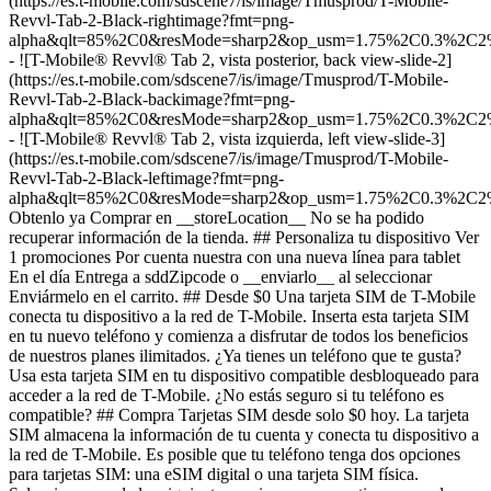
(https://es.t-mobile.com/sdscene7/is/image/Tmusprod/T-Mobile-
Revvl-Tab-2-Black-rightimage?fmt=png-
alpha&qlt=85%2C0&resMode=sharp2&op_usm=1.75%2C0.3%2C2
- ![T-Mobile® Revvl® Tab 2, vista posterior, back view-slide-2]
(https://es.t-mobile.com/sdscene7/is/image/Tmusprod/T-Mobile-
Revvl-Tab-2-Black-backimage?fmt=png-
alpha&qlt=85%2C0&resMode=sharp2&op_usm=1.75%2C0.3%2C2
- ![T-Mobile® Revvl® Tab 2, vista izquierda, left view-slide-3]
(https://es.t-mobile.com/sdscene7/is/image/Tmusprod/T-Mobile-
Revvl-Tab-2-Black-leftimage?fmt=png-
alpha&qlt=85%2C0&resMode=sharp2&op_usm=1.75%2C0.3%2C2
Obtenlo ya Comprar en __storeLocation__ No se ha podido
recuperar información de la tienda. ## ​​​​​​​Personaliza tu dispositivo Ver
1 promociones Por cuenta nuestra con una nueva línea para tablet
En el día Entrega a sddZipcode o __enviarlo__ al seleccionar
Enviármelo en el carrito. ## Desde $0 Una tarjeta SIM de T-Mobile
conecta tu dispositivo a la red de T-Mobile. Inserta esta tarjeta SIM
en tu nuevo teléfono y comienza a disfrutar de todos los beneficios
de nuestros planes ilimitados. ¿Ya tienes un teléfono que te gusta?
Usa esta tarjeta SIM en tu dispositivo compatible desbloqueado para
acceder a la red de T-Mobile. ¿No estás seguro si tu teléfono es
compatible? ## Compra Tarjetas SIM desde solo $0 hoy. La tarjeta
SIM almacena la información de tu cuenta y conecta tu dispositivo a
la red de T-Mobile. Es posible que tu teléfono tenga dos opciones
para tarjetas SIM: una eSIM digital o una tarjeta SIM física.