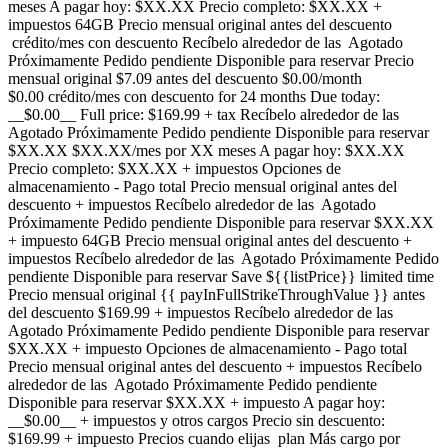
meses A pagar hoy: $XX.XX Precio completo: $XX.XX +
impuestos 64GB Precio mensual original antes del descuento
crédito/mes con descuento Recíbelo alrededor de las Agotado
Próximamente Pedido pendiente Disponible para reservar Precio
mensual original $7.09 antes del descuento $0.00/month
$0.00 crédito/mes con descuento for 24 months Due today:
__$0.00__ Full price: $169.99 + tax Recíbelo alrededor de las
Agotado Próximamente Pedido pendiente Disponible para reservar
$XX.XX $XX.XX/mes por XX meses A pagar hoy: $XX.XX
Precio completo: $XX.XX + impuestos Opciones de
almacenamiento - Pago total Precio mensual original antes del
descuento + impuestos Recíbelo alrededor de las Agotado
Próximamente Pedido pendiente Disponible para reservar $XX.XX
+ impuesto 64GB Precio mensual original antes del descuento +
impuestos Recíbelo alrededor de las Agotado Próximamente Pedido
pendiente Disponible para reservar Save ${{listPrice}} limited time
Precio mensual original {{ payInFullStrikeThroughValue }} antes
del descuento $169.99 + impuestos Recíbelo alrededor de las
Agotado Próximamente Pedido pendiente Disponible para reservar
$XX.XX + impuesto Opciones de almacenamiento - Pago total
Precio mensual original antes del descuento + impuestos Recíbelo
alrededor de las Agotado Próximamente Pedido pendiente
Disponible para reservar $XX.XX + impuesto A pagar hoy:
__$0.00__ + impuestos y otros cargos Precio sin descuento:
$169.99 + impuesto Precios cuando elijas plan Más cargo por