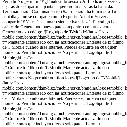
Permitir No permitir ## ¿Finalizar tu sesión? Al finalizar la sesión,
dejarás de compartir la pantalla, pero no finalizarás la llamada.
Terminar sesión Continuar sesión ## Tu sesión ha terminado Tu
pantalla ya no se comparte con tu Experto. Aceptar Volver a
compartir ## Ya estás en una sesión activa OK ## Tu código ha
caducado Genera uno nuevo para compartirlo con tu experto.
Generar nuevo código ![Logotipo de T-Mobile](https://es.t-
mobile.com/content/dam/digx/tmobile/us/en/branding/logos/tmobile_
## Mantente actualizado con las notificaciones Entérate de lo último
de T-Mobile cuando uses Internet. Puedes excluirte en cualquier
momento. Permitir notificaciones No permitir ![Logotipo de T-
Mobile](https://es.t-
mobile.com/content/dam/digx/tmobile/us/en/branding/logos/tmobile_
## Conoce lo último de T-Mobile Mantente actualizado con
notificaciones que incluyen ofertas solo para ti Permitir
notificaciones No permitir notificaciones ![Logotipo de T-Mobile]
(https://es.t-
mobile.com/content/dam/digx/tmobile/us/en/branding/logos/tmobile_
## Mantente actualizado con las notificaciones Entérate de lo último
de T-Mobile cuando uses Internet. Puedes excluirte en cualquier
momento. Permitir notificaciones No permitir ![Logotipo de T-
Mobile](https://es.t-
mobile.com/content/dam/digx/tmobile/us/en/branding/logos/tmobile_
## Conoce lo último de T-Mobile Mantente actualizado con
notificaciones que incluyen ofertas solo para ti Permitir