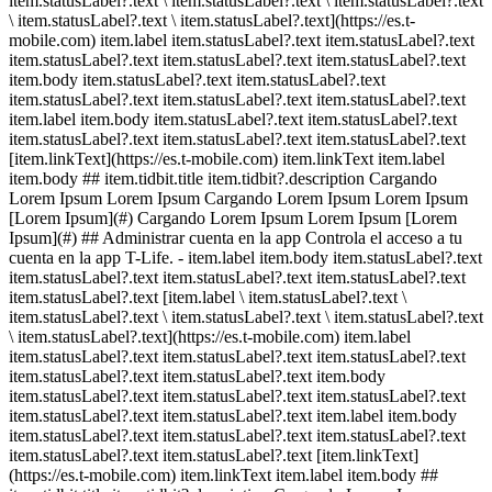
item.statusLabel?.text \ item.statusLabel?.text \ item.statusLabel?.text
\ item.statusLabel?.text \ item.statusLabel?.text](https://es.t-
mobile.com) item.label item.statusLabel?.text item.statusLabel?.text
item.statusLabel?.text item.statusLabel?.text item.statusLabel?.text
item.body item.statusLabel?.text item.statusLabel?.text
item.statusLabel?.text item.statusLabel?.text item.statusLabel?.text
item.label item.body item.statusLabel?.text item.statusLabel?.text
item.statusLabel?.text item.statusLabel?.text item.statusLabel?.text
[item.linkText](https://es.t-mobile.com) item.linkText item.label
item.body ## item.tidbit.title item.tidbit?.description Cargando
Lorem Ipsum Lorem Ipsum Cargando Lorem Ipsum Lorem Ipsum
[Lorem Ipsum](#) Cargando Lorem Ipsum Lorem Ipsum [Lorem
Ipsum](#) ## Administrar cuenta en la app Controla el acceso a tu
cuenta en la app T-Life. - item.label item.body item.statusLabel?.text
item.statusLabel?.text item.statusLabel?.text item.statusLabel?.text
item.statusLabel?.text [item.label \ item.statusLabel?.text \
item.statusLabel?.text \ item.statusLabel?.text \ item.statusLabel?.text
\ item.statusLabel?.text](https://es.t-mobile.com) item.label
item.statusLabel?.text item.statusLabel?.text item.statusLabel?.text
item.statusLabel?.text item.statusLabel?.text item.body
item.statusLabel?.text item.statusLabel?.text item.statusLabel?.text
item.statusLabel?.text item.statusLabel?.text item.label item.body
item.statusLabel?.text item.statusLabel?.text item.statusLabel?.text
item.statusLabel?.text item.statusLabel?.text [item.linkText]
(https://es.t-mobile.com) item.linkText item.label item.body ##