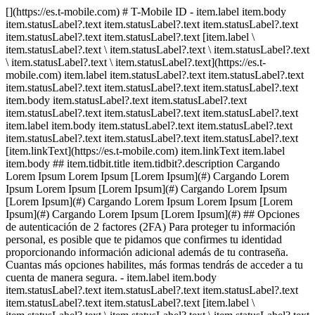
[](https://es.t-mobile.com) # T-Mobile ID - item.label item.body
item.statusLabel?.text item.statusLabel?.text item.statusLabel?.text
item.statusLabel?.text item.statusLabel?.text [item.label \
item.statusLabel?.text \ item.statusLabel?.text \ item.statusLabel?.text
\ item.statusLabel?.text \ item.statusLabel?.text](https://es.t-
mobile.com) item.label item.statusLabel?.text item.statusLabel?.text
item.statusLabel?.text item.statusLabel?.text item.statusLabel?.text
item.body item.statusLabel?.text item.statusLabel?.text
item.statusLabel?.text item.statusLabel?.text item.statusLabel?.text
item.label item.body item.statusLabel?.text item.statusLabel?.text
item.statusLabel?.text item.statusLabel?.text item.statusLabel?.text
[item.linkText](https://es.t-mobile.com) item.linkText item.label
item.body ## item.tidbit.title item.tidbit?.description Cargando
Lorem Ipsum Lorem Ipsum [Lorem Ipsum](#) Cargando Lorem
Ipsum Lorem Ipsum [Lorem Ipsum](#) Cargando Lorem Ipsum
[Lorem Ipsum](#) Cargando Lorem Ipsum Lorem Ipsum [Lorem
Ipsum](#) Cargando Lorem Ipsum [Lorem Ipsum](#) ## Opciones
de autenticación de 2 factores (2FA) Para proteger tu información
personal, es posible que te pidamos que confirmes tu identidad
proporcionando información adicional además de tu contraseña.
Cuantas más opciones habilites, más formas tendrás de acceder a tu
cuenta de manera segura. - item.label item.body
item.statusLabel?.text item.statusLabel?.text item.statusLabel?.text
item.statusLabel?.text item.statusLabel?.text [item.label \