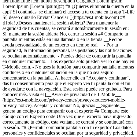
item.tidbit.title item.tidbit?.description Cargando Lorem Ipsum
Lorem Ipsum [Lorem Ipsum](#) ## ¿Quieres eliminar la cuenta en la
app? Si continúas, se eliminará el acceso a tu cuenta en la app T-Life
Sí, deseo quitarlo Enviar Cancelar [](https://es.t-mobile.com) ##
¡Hola! ¿Deseas mantener la sesión abierta? Para mantener la
seguridad de tus cuentas, se cerrará automáticamente tu sesión en:
Sí, mantener la sesión abierta No, cerrar la sesión ## Comparte tu
pantalla mientras estás en una llamada o en la tienda __Recibe
ayuda personalizada de un experto en tiempo real__ - Por tu
seguridad, la información personal, las pestañas y las notificaciones
se ocultan automáticamente. - Puedes dejar de compartir la pantalla
en cualquier momento. - Los expertos solo pueden ver lo que hay en
T-Mobile.com. - No uses la función para compartir pantalla mientras
conduces o en cualquier situación en la que no sea seguro
concentrarte en la pantalla. Al hacer clic en "Aceptar y continuar",
das tu consentimiento para que el experto vea tu pantalla con el fin
de ayudarte con la navegación. Esta sesión puede ser grabada. Para
conocer más, visita el [__Aviso de privacidad de T-Mobile__]
(https://es.t-mobile.com/privacy-center/privacy-notices/t-mobile-
privacy-notice). Aceptar y continuar No, gracias __Siguiente:__
genera un código para compartir con el experto ## Comparte este
código con el Experto code Una vez que el experto haya ingresado
correctamente tu código, esta ventana se cerrará y se continuará con
la sesión. ## ¿Permitir compartir pantalla con tu experto? Los datos
personales y confidenciales se ocultan por tu seguridad y privacidad.