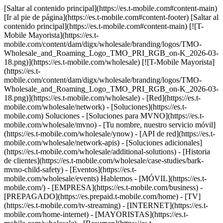
[Saltar al contenido principal](https://es.t-mobile.com#content-main)
[Ir al pie de página](https://es.t-mobile.com#content-footer) [Saltar al
contenido principal](https://es.t-mobile.com#content-main) [![T-
Mobile Mayorista](https://es.t-
mobile.com/content/dam/digx/wholesale/branding/logos/TMO-
Wholesale_and_Roaming_Logo_TMO_PRI_RGB_on-K_2026-03-
18.png)](https://es.t-mobile.com/wholesale) [![T-Mobile Mayorista]
(https://es.t-
mobile.com/content/dam/digx/wholesale/branding/logos/TMO-
Wholesale_and_Roaming_Logo_TMO_PRI_RGB_on-K_2026-03-
18.png)](https://es.t-mobile.com/wholesale) - [Red](https://es.t-
mobile.com/wholesale/network) - [Soluciones](https://es.t-
mobile.com) Soluciones - [Soluciones para MVNO](https://es.t-
mobile.com/wholesale/mvno) - [Tu nombre, nuestro servicio móvil]
(https://es.t-mobile.com/wholesale/ynow) - [API de red](https://es.t-
mobile.com/wholesale/network-apis) - [Soluciones adicionales]
(https://es.t-mobile.com/wholesale/additional-solutions) - [Historia
de clientes](https://es.t-mobile.com/wholesale/case-studies/bark-
mvno-child-safety) - [Eventos](https://es.t-
mobile.com/wholesale/events) Hablemos - [MÓVIL](https://es.t-
mobile.com/) - [EMPRESA](https://es.t-mobile.com/business) -
[PREPAGADO](https://es.prepaid.t-mobile.com/home) - [TV]
(https://es.t-mobile.com/tv-streaming) - [INTERNET](https://es.t-
mobile.com/home-internet) - [MAYORISTAS](https://es.t-