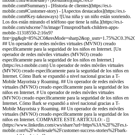
mobile.com/wholesale)
- [Resumen](https://es.t-mobile.com#Summary) - [Historia de clientes](https://es.t-mobile.com#Customer-story) - [Aspectos destacados](https://es.t-mobile.com#Key-takeaways) ![Una niña y un niño están sonriendo. Los dos están mirando el teléfono que tiene la niña.](https://es.t-mobile.com/sdscene7/is/image/Tmusprod/bark-children-apps-mobile-11318550-2:16x9?fmt=jpg&qlt=85%2C0&resMode=sharp2&op_usm=1.75%2C0.3%2C2%2C0) ## Un operador de redes móviles virtuales (MVNO) creado específicamente para la seguridad de los niños en Internet. [Un operador de redes móviles virtuales (MVNO) creado específicamente para la seguridad de los niños en Internet.](https://es.t-mobile.com) Un operador de redes móviles virtuales (MVNO) creado específicamente para la seguridad de los niños en Internet. Cómo Bark se expandió a nivel nacional gracias a T-Mobile Mayorista y Roaming. ## Un operador de redes móviles virtuales (MVNO) creado específicamente para la seguridad de los niños en Internet. # Un operador de redes móviles virtuales (MVNO) creado específicamente para la seguridad de los niños en Internet. Cómo Bark se expandió a nivel nacional gracias a T-Mobile Mayorista y Roaming. ## Un operador de redes móviles virtuales (MVNO) creado específicamente para la seguridad de los niños en Internet. COMPARTE ESTE ARTÍCULO: - [](https://www.linkedin.com/cws/share?url=https%3A%2F%2Fes.t-mobile.com%2Fwholesale%2Fcustomer-success-stories%2Fbark-mvno-child-safety) - [](https://www.facebook.com/sharer/sharer.php?u=https%3A%2F%2Fes.t-mobile.com%2Fwholesale%2Fcustomer-success-stories%2Fbark-mvno-child-safety) - [](https://twitter.com/intent/tweet?url=https%3A%2F%2Fes.t-mobile.com%2Fwholesale%2Fcustomer-success-stories%2Fbark-mvno-child-safety&text=) Resumen ejecutivo. Fundada en 2015, Bark Technologies se ha convertido en líder en seguridad infantil en línea, y protege a más de 7 millones de niños con su servicio de supervisión basado en inteligencia artificial. Sin embargo, incluso con Bark instalado, los teléfonos con sistemas operativos más antiguos seguían siendo vulnerables y difíciles de proteger, lo que llevó a la empresa a ampliar su oferta del software al hardware y lanzar el Bark Phone. Bark se enfrentó a varios retos en su evolución hasta convertirse en proveedor de telefonía. T-Mobile demostró ser el operador móvil capaz de ofrecer la cobertura nacional, la escalabilidad y la flexibilidad de plataforma MVNO necesarias para proporcionar un dispositivo seguro y a prueba de manipulaciones para los niños. *“Con T-Mobile, podemos ofrecer a Bark la mejor solución del mercado. Cuando llega un dispositivo, ya sea un Bark Phone o un Bark Watch, ya viene con el servicio incluido".* De Titania Jordan, CMO, Bark. ![Una mujer y una niña sonríen mientras miran el smartphone que sostiene la mujer.](https://es.t-mobile.com/sdscene7/is/image/Tmusprod/bark-mother-daughter-phone-lifestyle:4x3?fmt=png-alpha&qlt=85%2C0&resMode=sharp2&op_usm=1.75%2C0.3%2C2%2C0) Impulsando un nuevo estándar en seguridad en línea con la solución de operador de redes móviles virtuales (MVNO) de T-Mobile. - Lanzamiento a nivel nacional en la mejor red móvil\*, con una cobertura 5G confiable que llega a familias prácticamente en cualquier lugar. - Una plataforma MVNO flexible que permite a Bark actuar con rapidez, personalizar sus ofertas y adaptarse rápidamente para cumplir con su misión principal de seguridad. - Orientación estratégica y apoyo especializado en materia de dispositivos, adopción de eSIM y la hoja de ruta de la tecnología 5G para garantizar la disponibilidad operativa. La Mejor Red Móvil de EE. UU. según el análisis de Ookla® de los datos de Speedtest Intelligence® del semestre 2 de 2025. Un socio ágil y de confianza para una misión que no podía esperar. Bark se asoció con T-Mobile para que fuera el proveedor exclusivo de servicios móviles del Bark Phone. Este acuerdo sentó las bases para que Bark pudiera ofrecer planes asequibles en la red 5G más grande y rápida del país\*, lo que ayudó a garantizar que sus funciones de seguridad esenciales, como las alertas en tiempo real y el seguimiento por GPS, funcionaran de forma confiable. El resultado fue una solución de seguridad integrada y ya configurada para los padres, fruto de una colaboración que impulsó la innovación en ambas empresas. Al proporcionar una red confiable y apoyo en materia de asesoramiento, T-Mobile permitió a Bark centrarse en su misión principal: analizar miles de millones de actividades en línea y detectar cientos de miles de casos de autolesión y acoso escolar grave en tiempo real, lo que permitió tomar medidas inmediatas. La más rápida según análisis realizado por Ookla® de los datos de Speedtest Intelligence® de resultados nacionales de Speed Score que incluyen velocidades de descarga y carga 5G para el semestre 2 de 2025. Detalles del servicio 5G, cobretura y acceso en espanol.T-Mobile.com. *"La capacidad de avanzar tan rápido como lo hemos hecho en colaboración con T-Mobile. Estamos muy agradecidos porque podemos ayudar a más familias debido a las capacidades que aporta el equipo de ustedes".* De Titania Jordan, CMO, Bark. EL IMPACTO DE BARK 7M+ Niños protegidos 3.2 M.+ Se han detectado casos graves de acoso y autolesiones 11.1B Actividades en línea analizadas en 2025 El poder de una plataforma MVNO flexible. Para lanzar y expandir una nueva línea de dispositivos a nivel nacional, Bark necesitaba una infraestructura digital que fuera a la vez potente y ágil, y un proveedor capaz de actuar con rapidez. La plataforma de [MVNO](https://es.t-mobile.com/wholesale/mvno) de T-Mobile le proporcionó una ventaja clave gracias a su flexibilidad en el aprovisionamiento, la gestión de eSIM y la configuración de planes. Diseñada para permitir a los operadores móviles virtuales (OMV) realizar cambios y personalizaciones rápidamente, la agilidad de la plataforma fue clave para el crecimiento de Bark, lo que permitió realizar ajustes rápidos en la velocidad de datos, la facturación, los planes tarifarios y el aprovisionamiento de dispositivos. Esto permitió un rápido lanzamiento a nivel nacional y garantizó que sus funciones de seguridad contaran siempre con el respaldo de una conexión 5G fiable e ininterrumpida. Esto permitió a Bark crecer rápidamente sin tener que hacer una inversión enorme en la construcción de su propia infraestructura de red. *"Hemos creado una plataforma que ofrece a nuestros socios control operativo real, permite personalizarla desde el primer día y brinda múltiples opciones para que los MVNO evolucionen".* De Emil Liedtke, director sénior de Gestión de Productos, T-Mobile ![Un niño está mirando su reloj inteligente.](https://es.t-mobile.com/sdscene7/is/image/Tmusprod/bark-boy-smartwatch-lifestyle:4x3?fmt=png-alpha&qlt=85%2C0&resMode=sharp2&op_usm=1.75%2C0.3%2C2%2C0) Ampliar la innovación a través de la colaboración. La innovación en esta colaboración va en ambos sentidos. El enfoque de Bark en el recorrido del cliente llevó a T-Mobile a mejorar su plataforma MVNO mayorista con nuevas capacidades. Un ejemplo es la portabilidad del número de teléfono entre distintos tipos de dispositivos. Bark identificó que un niño podría empezar a comunicarse con un reloj inteligente en cuarto grado antes de pasar a un smartphone en la secundaria; conservar su número de teléfono era fundamental para la familia. Sin embargo, un número de teléfono suele estar vinculado a un solo dispositivo. Los equipos de ingeniería de T-Mobile se pusieron manos a la obra para hacer realidad esta compleja tarea, creando una solución escalable. *"Bark es único porque invirtió el paradigma. Fueron ellos quienes propusieron: "Quiero que el mismo número de teléfono que tengo en el reloj se transfiera al smartphone". Teníamos que hacer que eso fuera posible para ellos".* De Anshul Raiza da, ingeniero sénior de soluciones, T-Mobile La colaboración técnica entre Bark y T-Mobile demuestra cómo una infraestructura adecuada puede ayudar a hacer realidad una visión basada en una misión. Juntos, crearon una solución que protege a millones de niños, al tiempo que redefinen lo que puede lograr una alianza empresarial estratégica. Al combinar el liderazgo de Bark en materia de seguridad infantil en línea con la plataforma MVNO flexible de T-Mobile, su red 5G de cobertura nacional y su experiencia en ingeniería, esta colaboración ha dado lugar a un potente modelo de innovación conectada. Juntos, Bark y T-Mobile han demostrado que la tecnología inalámbrica puede hacer mucho más que conectar dispositivos: puede ayudar a proteger a las familias y tener un impacto significativo a gran escala. Para las marcas que quieran lanzar un MVNO o crear experiencias de telefonía móvil a medida, T-Mobile Mayorista y Roaming ofrece la tecnología, el soporte y la escalabilidad necesarios para hacer realidad ideas innovadoras. Aspectos destacados. ![La pantalla del teléfono muestra una app de monitoreo con un haz circular de color magenta.](https://es.t-mobile.com/sdscene7/is/image/Tmusprod/fg-bark-phone-interface:4x3?ts=1779986565841&dpr=on) ## Más allá del acceso a la red. [Más allá del acceso a la red.](https://es.t-mobile.com) Más allá del acceso a la red. T-Mobile no solo proporcionó acceso a la red: su apoyo en forma de asesoramiento ayudó a resolver retos específicos, lo que permitió a Bark ampliar su solución de seguridad a todo el país y cumplir su compromiso fundamental. ## Más allá del acceso a la red. ![Una persona está usando un smartphone junto a una laptop, con íconos de conexión sobre el smartphone.](https://es.t-mobile.com/sdscene7/is/image/Tmusprod/bark-connectivity-icons-lifestyle:4x3?ts=1779986607628&dpr=on) ## Una plataforma MVNO flexible como factor diferenciador. [Una plataforma MVNO flexible como factor diferenciador.](https://es.t-mobile.com) Una plataforma MVNO flexible como factor diferenciador. La plataforma MVNO flexible y escalable de T-Mobile permitió a Bark lan