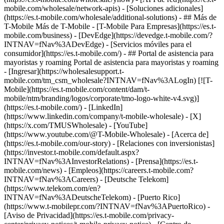
mobile.com/wholesale/network-apis) - [Soluciones adicionales]
(https://es.t-mobile.com/wholesale/additional-solutions) - ## Más de
T-Mobile Más de T-Mobile - [T-Mobile Para Empresas](https://es.t-
mobile.com/business) - [DevEdge](https://devedge.t-mobile.com/?
INTNAV=fNav%3ADevEdge) - [Servicios móviles para el
consumidor](https://es.t-mobile.com/) - ## Portal de asistencia para
mayoristas y roaming Portal de asistencia para mayoristas y roaming
- [Ingresar](https://wholesalesupport.t-
mobile.com/tm_csm_wholesale?INTNAV=fNav%3ALogIn) [![T-
Mobile](https://es.t-mobile.com/content/dam/t-
mobile/ntm/branding/logos/corporate/tmo-logo-white-v4.svg)]
(https://es.t-mobile.com/) - [LinkedIn]
(https://www.linkedin.com/company/t-mobile-wholesale) - [X]
(https://x.com/TMUSWholesale) - [YouTube]
(https://www.youtube.com/@T-Mobile-Wholesale)
- [Acerca de]
(https://es.t-mobile.com/our-story) - [Relaciones con inversionistas]
(https://investor.t-mobile.com/default.aspx?
INTNAV=fNav%3AInvestorRelations) - [Prensa](https://es.t-
mobile.com/news) - [Empleos](https://careers.t-mobile.com?
INTNAV=fNav%3ACareers) - [Deutsche Telekom]
(https://www.telekom.com/en?
INTNAV=fNav%3ADeutscheTelekom) - [Puerto Rico]
(https://www.t-mobilepr.com/?INTNAV=fNav%3APuertoRico)
-
[Aviso de Privacidad](https://es.t-mobile.com/privacy-