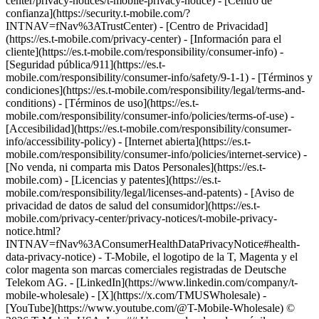
center/privacy-notices/t-mobile-privacy-notice) - [Centro de
confianza](https://security.t-mobile.com/?
INTNAV=fNav%3ATrustCenter) - [Centro de Privacidad]
(https://es.t-mobile.com/privacy-center) - [Información para el
cliente](https://es.t-mobile.com/responsibility/consumer-info) -
[Seguridad pública/911](https://es.t-
mobile.com/responsibility/consumer-info/safety/9-1-1) - [Términos y
condiciones](https://es.t-mobile.com/responsibility/legal/terms-and-
conditions) - [Términos de uso](https://es.t-
mobile.com/responsibility/consumer-info/policies/terms-of-use) -
[Accesibilidad](https://es.t-mobile.com/responsibility/consumer-
info/accessibility-policy) - [Internet abierta](https://es.t-
mobile.com/responsibility/consumer-info/policies/internet-service) -
[No venda, ni comparta mis Datos Personales](https://es.t-
mobile.com) - [Licencias y patentes](https://es.t-
mobile.com/responsibility/legal/licenses-and-patents) - [Aviso de
privacidad de datos de salud del consumidor](https://es.t-
mobile.com/privacy-center/privacy-notices/t-mobile-privacy-
notice.html?
INTNAV=fNav%3AConsumerHealthDataPrivacyNotice#health-
data-privacy-notice) - T-Mobile, el logotipo de la T, Magenta y el
color magenta son marcas comerciales registradas de Deutsche
Telekom AG.
- [LinkedIn](https://www.linkedin.com/company/t-
mobile-wholesale) - [X](https://x.com/TMUSWholesale) -
[YouTube](https://www.youtube.com/@T-Mobile-Wholesale) ©