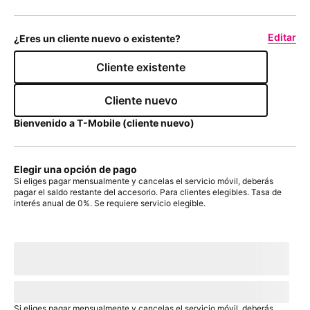
Editar
¿Eres un cliente nuevo o existente?
Cliente existente
Cliente nuevo
Bienvenido a
T-Mobile
(cliente nuevo)
Elegir una opción de pago
Si eliges pagar mensualmente y cancelas el servicio móvil, deberás
pagar el saldo restante del accesorio. Para clientes elegibles. Tasa de
interés anual de 0%. Se requiere servicio elegible.
Con plan de pago:
actualMonthlyValue
/mes
por
paymentTerms
meses, sin intereses.
A pagar hoy
dueToday
+ impuestos y otros cargos
Precio sin descuento:
payInFullStrikeThroughValue
payInFull
+
impuesto
Si eliges pagar mensualmente y cancelas el servicio móvil, deberás