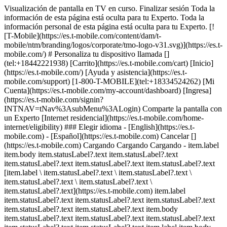
Visualización de pantalla en TV en curso. Finalizar sesión Toda la
información de esta página está oculta para tu Experto. Toda la
información personal de esta página está oculta para tu Experto. [!
[T-Mobile](https://es.t-mobile.com/content/dam/t-
mobile/ntm/branding/logos/corporate/tmo-logo-v31.svg)](https://es.t-
mobile.com/) # ​​​​​​​Personaliza tu dispositivo llamada []
(tel:+18442221938) [Carrito](https://es.t-mobile.com/cart) [Inicio]
(https://es.t-mobile.com/) [Ayuda y asistencia](https://es.t-
mobile.com/support) [1-800-T-MOBILE](tel:+18334524262) [Mi
Cuenta](https://es.t-mobile.com/my-account/dashboard) [Ingresa]
(https://es.t-mobile.com/signin?
INTNAV=tNav%3AsubMenu%3ALogin) Comparte la pantalla con
un Experto [Internet residencial](https://es.t-mobile.com/home-
internet/eligibility) ### Elegir idioma - [English](https://es.t-
mobile.com) - [Español](https://es.t-mobile.com) Cancelar []
(https://es.t-mobile.com) Cargando Cargando Cargando - item.label
item.body item.statusLabel?.text item.statusLabel?.text
item.statusLabel?.text item.statusLabel?.text item.statusLabel?.text
[item.label \ item.statusLabel?.text \ item.statusLabel?.text \
item.statusLabel?.text \ item.statusLabel?.text \
item.statusLabel?.text](https://es.t-mobile.com) item.label
item.statusLabel?.text item.statusLabel?.text item.statusLabel?.text
item.statusLabel?.text item.statusLabel?.text item.body
item.statusLabel?.text item.statusLabel?.text item.statusLabel?.text