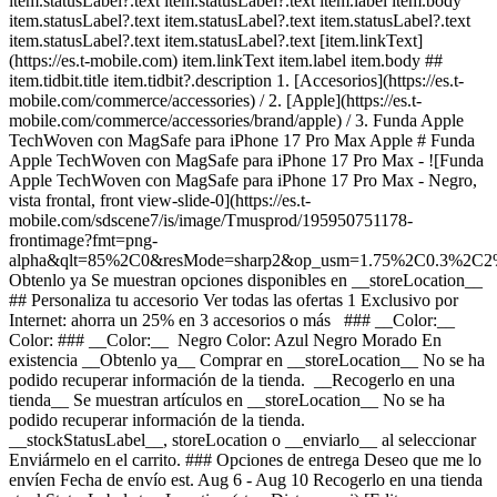
item.statusLabel?.text item.statusLabel?.text item.label item.body
item.statusLabel?.text item.statusLabel?.text item.statusLabel?.text
item.statusLabel?.text item.statusLabel?.text [item.linkText]
(https://es.t-mobile.com) item.linkText item.label item.body ##
item.tidbit.title item.tidbit?.description
1. [Accesorios](https://es.t-
mobile.com/commerce/accessories) / 2. [Apple](https://es.t-
mobile.com/commerce/accessories/brand/apple) / 3. Funda Apple
TechWoven con MagSafe para iPhone 17 Pro Max Apple # Funda
Apple TechWoven con MagSafe para iPhone 17 Pro Max - ![Funda
Apple TechWoven con MagSafe para iPhone 17 Pro Max - Negro,
vista frontal, front view-slide-0](https://es.t-
mobile.com/sdscene7/is/image/Tmusprod/195950751178-
frontimage?fmt=png-
alpha&qlt=85%2C0&resMode=sharp2&op_usm=1.75%2C0.3%2C2
Obtenlo ya Se muestran opciones disponibles en __storeLocation__ ## Personaliza tu accesorio Ver todas las ofertas 1 Exclusivo por Internet: ahorra un 25% en 3 accesorios o más ### __Color:__ Color: ### __Color:__ Negro Color: Azul Negro Morado En existencia __Obtenlo ya__ Comprar en __storeLocation__ No se ha podido recuperar información de la tienda. __Recogerlo en una tienda__ Se muestran artículos en __storeLocation__ No se ha podido recuperar información de la tienda. __stockStatusLabel__, storeLocation o __enviarlo__ al seleccionar Enviármelo en el carrito. ### Opciones de entrega Deseo que me lo envíen Fecha de envío est. Aug 6 - Aug 10 Recogerlo en una tienda stockStatusLabel storeLocation (storeDistance mi) [Editar ubicación](#) Encuentra una tienda cerca [Editar ubicación](#) __Agotado__ __En existencia__ __En existencia__ Cargando Cargando Cargando Cargando Cargando Cargando Cargando Cargando Cargando Cargando Cargando Cargando Cargando Cargando opciones de entrega, por favor espera Método de entrega Entrega el mismo día No disponible en currentZipCode Recíbelo alrededor de las expectedDeliveryTime Costo de entrega real: $9.99 Costo de entrega con descuento: gratis Recoger en la tienda Agotado en storeName Hoy en storeName Gratis Envío No disponible Fecha de envío estimada: shippingDate Gratis Método de entrega Entrega el mismo día No disponible en currentZipCode Recíbelo alrededor de las expectedDeliveryTime Costo de entrega real: $9.99 Costo de entrega con descuento: gratis Entrega el mismo día No disponible en 20166 Recíbelo alrededor de las 7:00 p.m. Costo de entrega real: $9.99 Costo de entrega con descuento: gratis Recoger en la tienda Agotado en storeName Hoy en storeName Gratis Recoger en la tienda Agotado en storeName Agotado en Dulles Retail Pl & Columbia Pl Hoy en Dulles Retail Pl & Columbia Pl Gratis Envío No disponible Fecha de envío estimada: shippingDate Gratis Envío No disponible Fecha de envío estimada: Aug 6 - Aug 10 Gratis __Tu tienda:__ [storeLocation (storeDistance mi)](#) Encuentra una tienda cerca [Editar ubicación](#) No disponible en currentZipCode # Entregar a currentZipCode # Entregar a 20166 Editar ubicación # Enviar a currentZipCode __¿Eres un cliente nuevo o existente?__ Cliente existente Cliente nuevo __Bienvenido a T-Mobile (cliente nuevo)__ Editar __Elegir una opción de pago__ __Pagar mensualmente__ A pagar hoy $0.00 + impuestos $5.00/mes por 12 meses __Pagar el monto total__ $59.99 \+ impuesto Si eliges pagar mensualmente y cancelas el servicio móvil, deberás pagar el saldo restante del accesorio. Para clientes elegibles. Tasa de interés anual de 0%. Se requiere servicio elegible. [](https://es.t-mobile.com) __Con plan de pago: actualMonthlyValue/mes por paymentTerms meses, sin intereses.__ A pagar hoy dueToday + impuestos y otros cargos __Precio sin descuento: payInFullStrikeThroughValue payInFull__ + impuesto Si eliges pagar mensualmente y cancelas el servicio móvil, deberás pagar el saldo restante del dispositivo. Solo para clientes elegibles. 0% de interés anual (APR). Se requiere compra mínima de $49 en accesorios y servicio elegible. [](https://es.t-mobile.com) 1 Quantity 1 Agregar Dulles Retail Pl & Columbia Pl (1 mi) __¿Deseas recibirlo antes?__ Encontrar tiendas cercanas Detalles ### Otras características * * * Diseñada por Apple, la funda TechWoven con MagSafe ofrece una hermosa personalización y protección para tu iPhone 17 Pro. Esta funda está hecha de un tejido técnico personalizado, hecho 100% de poliéster reciclado. Hilos de múltiples colores se tejen juntos en un telar Jacquard, lo que crea una textura dimensional con una profundidad de color intensa. Los laterales de la funda están recubiertos con un TPU ligeramente texturizado para un mejor agarre. Los botones de aluminio anodizado refinado brindan una respuesta precisa y sensible. Con dos puntos de conexión, esta funda se puede acoplar de forma segura a la correa tipo bandolera, lo que te permite llevar tu iPhone de forma conveniente sin usar las manos. Cuenta con imanes que se alinean a la perfección con el iPhone 17 Pro, para que puedas colocarla con facilidad y disfrutar de carga rápida inalámbrica cuando quieras. Cuando sea hora de cargar el iPhone, deja la funda puesta y conéctalo al cargador MagSafe o colócalo sobre tu cargador con certificación Qi o Qi2 de 25 W. Como todas las fundas diseñadas por Apple, es sometida a miles de horas de pruebas durante todo el proceso de diseño y fabricación. Así que no solo luce increíble, si no que está preparada para proteger tu iPhone de rayones y caídas. ### ¿Qué hay en la caja? * * * - Funda TechWoven con MagSafe para iPhone 17 Pro Max ### Detalles adicionales de especificaciones * * * __Peso__ 0.28 lb * * * __Duración__ 0.79 pulgadas * * * __Altura__ 7.97 pulgadas * * * __Ancho__ 3.74 pulgadas * * * [](https://es.t-mobile.com) ver detalles ## promoción aplicada ver detalles ## | ![Logotipo de T-Mobile](https://es.t-mobile.com/sdscene7/is/image/Tmusprod/fg-tmobile-logo?ts=1710994518480&dpr=off "Logotipo de T-Mobile") __Ingresa a tu cuenta.__ Ingresa Continuar como invitado. [__¿Necesitas ayuda para ingresar?__](https://es.account.t-mobile.com/signin/v2/ "Enlace Necesito ayuda para ingresar") [__Crea un T-Mobile ID__](https://es.account.t-mobile.com/signin/v2/ "Crear una ID de T-Mobile") promoLongDescription Hola userName! Te damos la bienvenida a T-Mobile ¡Hola! Te damos la bienvenida a T-Mobile Tienda T-Mobile Experience storeLocation Dirección 22000 Dulles Retail Plaza Suite 182 Sterling, VA 20166 Salta la fila y aprovecha nuestras mejores ofertas y la selección más grande durante tu visita a la tienda. Compra en esta tienda ¿No estás en esta tienda? ## Selecciona una tienda ( mi) , , , Horario de hoy: - [](https://es.t-mobile.com) Configura esta tienda [](https://es.t-mobile.com) [Indicaciones](https://es.t-mobile.com) [Llamar a la tienda](tel:+1-undefined) - ### Horario de atención de la tienda Lunes a sábado - Domingo ## Selecciona una tienda ### Lo sentimos, hubo un problema técnico Los servicios que utilizamos para buscar tiendas según la ubicación no están funcionando en este momento. Busca por ciudad y estado o código postal para comprobar la disponibilidad en tiendas cercanas. No encontramos tiendas de T-Mobile cercanas. Prueba con otra ciudad, estado o código postal para buscar otras tiendas. Vuelve a intentarlo para encontrar la tienda más cercana. ( mi) , , , Horario de hoy: - En existencia Apresúrate, solo quedan unos cuantos [](https://es.t-mobile.com) ( mi) , , , Horario de hoy: - En existencia Apresúrate, solo quedan unos cuantos [](https://es.t-mobile.com) Dulles Retail Pl & Columbia Pl (1.0 mi) 22000 Dulles Retail Plaza Suite 182, Sterling, VA, 20166 Horario de hoy: 10am - 8pm En existencia Apresúrate, solo quedan unos cuantos [](https://es.t-mobile.com) Fairfax Blvd & Main St (12.6 mi) 10955 Fairfax Blvd Suite 110, Fairfax, VA, 22030 Horario de hoy: 10am - 9pm En existencia Apresúrate, solo quedan unos cuantos [](https://es.t-mobile.com) Tyson's Corner (13.8 mi) 1961 Chain Bridge Rd Ste J008L, McLean, VA, 22102 Horario de hoy: 10am - 9pm En existencia Apresúrate, solo quedan unos cuantos [](https://es.t-mobile.com) Recoger aquí Recoger aquí # Encuentra una tienda Selecciona un código postal y ciudad válidos __( mi)__ , , , Horario de hoy - [](https://es.t-mobile.com) * * * __Dulles Retail Pl & Columbia Pl (1.0 mi)__ 22000 Dulles Retail Plaza Suite 182, Sterling, VA, 20166 Horario de hoy 10am - 8pm [](https://es.t-mobile.com/store-locator/va/sterling/dulles-retail-pl-columbia-pl) * * * __Fairfax Blvd & Main St (12.6 mi)__ 10955 Fairfax Blvd Suite 110, Fairfax, VA, 22030 Horario de hoy 10am - 9pm [](https://es.t-mobile.com/store-locator/va/fairfax/fairfax-blvd-main-st) * * * __Tyson's Corner (13.8 mi)__ 1961 Chain Bridge Rd Ste J008L, McLean, VA, 22102 Horario de hoy 10am - 9pm [](https://es.t-mobile.com/store-locator/va/mclean/tysons-corner) * * * Selecciona una tienda ## Obtenlo más rápido con la opción de recogerlo en la tienda ¡Recibe tu pedido hoy mismo! Al revisar tu pedido, selecciona Retiro en tienda como método de entrega y empezaremos a preparar tu pedido en la tienda T-Mobile elegible que prefieras. Los accesorios actualmente no están disponibles para retiro en tienda. Recibirás un email cuando tu pedido esté listo para ser recogido y dispondrás de dos días laborales para retirarlo. # Lo sentimos, no eres elegible para esta promoción. De todos modos, puedes realizar la compra y aprovechar la red, los beneficios y las ventajas de T-Mobile. # Agotado Algunos artículos están agotados en storeName Puedes elegir que te envíen el pedido o consultar otros artículos disponibles en la tienda que seleccionaste para recogerlo. Cerrar ## Se eliminarán todos los artículos del carrito Al agregar este producto, se eliminarán los artículos ya agregados a tu carrito. Confirmar Cancelar # Los clientes también compraron Cargando Cargando Cargando Cargando Cargando Cargando Cargando [Aún no hay reseñas \ Precio normal: Precio original$ Precio de oferta$ Precio total: $](https://es.t-mobile.com) Ver 1 promociones Exclusivo por Internet: ahorra un 25% en 3 accesorios o más [![apple Funda Apple TechWoven con MagSafe para iPhone 17 Pro](https://cdn.tmobile.com/content/dam/t-mobile/en-p/accessories/195950751123/195950751123-thumbnail.png) \ apple __Funda Apple TechWoven con MagSafe para iPhone 17 Pro__ \ Aún no hay reseñas \ Aún no hay reseñas \ Aún no hay reseñas \ ![blue](https://cdn.tmobile.com/images/png/products/accessories/195950751130/195950751130-swatch.gif)![purple](https://cdn.tmobile.com/images/png/products/accessories/1959507