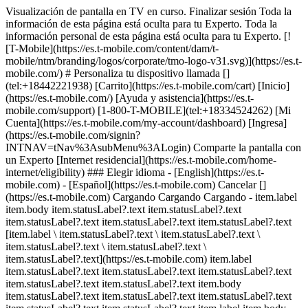
Visualización de pantalla en TV en curso. Finalizar sesión Toda la
información de esta página está oculta para tu Experto. Toda la
información personal de esta página está oculta para tu Experto. [!
[T-Mobile](https://es.t-mobile.com/content/dam/t-
mobile/ntm/branding/logos/corporate/tmo-logo-v31.svg)](https://es.t-
mobile.com/) # ​​​​​​​Personaliza tu dispositivo llamada []
(tel:+18442221938) [Carrito](https://es.t-mobile.com/cart) [Inicio]
(https://es.t-mobile.com/) [Ayuda y asistencia](https://es.t-
mobile.com/support) [1-800-T-MOBILE](tel:+18334524262) [Mi
Cuenta](https://es.t-mobile.com/my-account/dashboard) [Ingresa]
(https://es.t-mobile.com/signin?
INTNAV=tNav%3AsubMenu%3ALogin) Comparte la pantalla con
un Experto [Internet residencial](https://es.t-mobile.com/home-
internet/eligibility) ### Elegir idioma - [English](https://es.t-
mobile.com) - [Español](https://es.t-mobile.com) Cancelar []
(https://es.t-mobile.com) Cargando Cargando Cargando - item.label
item.body item.statusLabel?.text item.statusLabel?.text
item.statusLabel?.text item.statusLabel?.text item.statusLabel?.text
[item.label \ item.statusLabel?.text \ item.statusLabel?.text \
item.statusLabel?.text \ item.statusLabel?.text \
item.statusLabel?.text](https://es.t-mobile.com) item.label
item.statusLabel?.text item.statusLabel?.text item.statusLabel?.text
item.statusLabel?.text item.statusLabel?.text item.body
item.statusLabel?.text item.statusLabel?.text item.statusLabel?.text