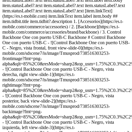
item.statusLabel?.text item.statusLabel?.text item.label item.body
item.statusLabel?.text item.statusLabel?.text item.statusLabel?.text
item.statusLabel?.text item.statusLabel?.text [item.linkText]
(https://es.t-mobile.com) item.linkText item.label item.body ##
item.tidbit.title item.tidbit?.description
1. [Accesorios](https://es.t-
mobile.com/commerce/accessories) / 2. [Backbone](https://es.t-
mobile.com/commerce/accessories/brand/backbone) / 3. Control
Backbone One con puerto USB-C Backbone # Control Backbone
One con puerto USB-C - ![Control Backbone One con puerto USB-
C - Negro, vista frontal, front view-slide-0](https://es.t-
mobile.com/sdscene7/is/image/Tmusprod/738516303253-
frontimage?fmt=png-
alpha&qlt=85%2C0&resMode=sharp2&op_usm=1.75%2C0.3%2C2
- ![Control Backbone One con puerto USB-C - Negro, vista
derecha, right view-slide-1](https://es.t-
mobile.com/sdscene7/is/image/Tmusprod/738516303253-
rightimage?fmt=png-
alpha&qlt=85%2C0&resMode=sharp2&op_usm=1.75%2C0.3%2C2
- ![Control Backbone One con puerto USB-C - Negro, vista
posterior, back view-slide-2](https://es.t-
mobile.com/sdscene7/is/image/Tmusprod/738516303253-
backimage?fmt=png-
alpha&qlt=85%2C0&resMode=sharp2&op_usm=1.75%2C0.3%2C2
- ![Control Backbone One con puerto USB-C - Negro, vista
izquierda, left view-slide-3](https://es.t-