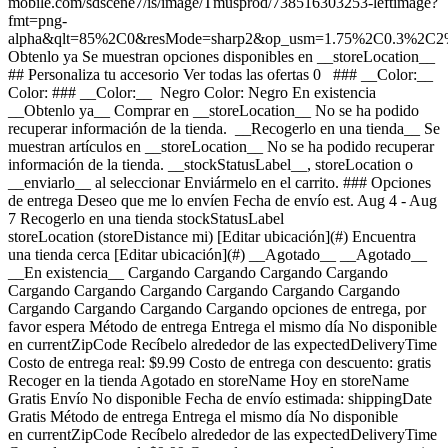
mobile.com/sdscene7/is/image/Tmusprod/738516303253-leftimage?
fmt=png-
alpha&qlt=85%2C0&resMode=sharp2&op_usm=1.75%2C0.3%2C2
Obtenlo ya Se muestran opciones disponibles en __storeLocation__ ## Personaliza tu accesorio Ver todas las ofertas 0 ### __Color:__ Color: ### __Color:__ Negro Color: Negro En existencia __Obtenlo ya__ Comprar en __storeLocation__ No se ha podido recuperar información de la tienda. __Recogerlo en una tienda__ Se muestran artículos en __storeLocation__ No se ha podido recuperar información de la tienda. __stockStatusLabel__, storeLocation o __enviarlo__ al seleccionar Enviármelo en el carrito. ### Opciones de entrega Deseo que me lo envíen Fecha de envío est. Aug 4 - Aug 7 Recogerlo en una tienda stockStatusLabel storeLocation (storeDistance mi) [Editar ubicación](#) Encuentra una tienda cerca [Editar ubicación](#) __Agotado__ __Agotado__ __En existencia__ Cargando Cargando Cargando Cargando Cargando Cargando Cargando Cargando Cargando Cargando Cargando Cargando Cargando Cargando opciones de entrega, por favor espera Método de entrega Entrega el mismo día No disponible en currentZipCode Recíbelo alrededor de las expectedDeliveryTime Costo de entrega real: $9.99 Costo de entrega con descuento: gratis Recoger en la tienda Agotado en storeName Hoy en storeName Gratis Envío No disponible Fecha de envío estimada: shippingDate Gratis Método de entrega Entrega el mismo día No disponible en currentZipCode Recíbelo alrededor de las expectedDeliveryTime Costo de entrega real: $9.99 Costo de entrega con descuento: gratis Entrega el mismo día No disponible en currentZipCode Recíbelo alrededor de las Invalid Date Costo de entrega real: $9.99 Costo de entrega con descuento: gratis Recoger en la tienda Agotado en storeName Hoy en storeName Gratis Recoger en la tienda Agotado en storeName Agotado en Fairfax Blvd & Main St Hoy en Fairfax Blvd & Main St Gratis Envío No disponible Fecha de envío estimada: shippingDate Gratis Envío No disponible Fecha de envío estimada: Aug 4 - Aug 7 Gratis __Tu tienda:__ [storeLocation (storeDistance mi)](#) Encuentra una tienda cerca [Editar ubicación](#) No disponible en currentZipCode No disponible en # Entregar a currentZipCode Editar ubicación # Enviar a currentZipCode __¿Eres un cliente nuevo o existente?__ Cliente existente Cliente nuevo __Bienvenido a T-Mobile (cliente nuevo)__ Editar __Elegir una opción de pago__ __Pagar mensualmente__ A pagar hoy $0.00 + impuestos $8.34/mes por 12 meses __Pagar el monto total__ $99.99 \+ impuesto Si eliges pagar mensualmente y cancelas el servicio móvil, deberás pagar el saldo restante del accesorio. Para clientes elegibles. Tasa de interés anual de 0%. Se requiere servicio elegible. [](https://es.t-mobile.com) __Con plan de pago: actualMonthlyValue/mes por paymentTerms meses, sin intereses.__ A pagar hoy dueToday + impuestos y otros cargos __Precio sin descuento: payInFullStrikeThroughValue payInFull__ + impuesto Si eliges pagar mensualmente y cancelas el servicio móvil, deberás pagar el saldo restante del dispositivo. Solo para clientes elegibles. 0% de interés anual (APR). Se requiere compra mínima de $49 en accesorios y servicio elegible. [](https://es.t-mobile.com) 1 Quantity 1 Agregar Fairfax Blvd & Main St (12.6 mi) __¿Deseas recibirlo antes?__ Encontrar tiendas cercanas Detalles ### Otras características * * * El Backbone One transforma tu dispositivo iPhone en la mejor consola de gaming. Coloca tu teléfono y juega a cualquier videojuego o servicio que admita controles, como Apple Arcade, Xbox Game Pass Ultimate, o incluso haz streaming desde tu Xbox, PlayStation o computadora. Nuestro dispositivo de segunda generación incluye dos juegos de adaptadores magnéticos que permiten un ajuste aún mejor al teléfono, junto con un D-pad remodelado que mejora la capacidad de respuesta, lo que se traduce en una sensación y un control superiores en diferentes géneros de juego. La app Backbone organiza tu biblioteca de contenidos y servicios de streaming de juegos en una experiencia de usuario integrada. Descubre un nuevo mundo de gaming premium en cuestión de segundos. ### ¿Qué hay en la caja? * * * - Controlador para juegos - Puerto USB-C para cargar el teléfono - Entrada de audífono ### Detalles adicionales de especificaciones * * * __Peso__ 0.32 lb * * * __Duración__ 6.97 pulgadas * * * __Altura__ 1.26 pulgadas * * * __Ancho__ 3.7 pulgadas * * * [](https://es.t-mobile.com) ver detalles ## promoción aplicada ver detalles ## | ![Logotipo de T-Mobile](https://es.t-mobile.com/sdscene7/is/image/Tmusprod/fg-tmobile-logo?ts=1710994518480&dpr=off "Logotipo de T-Mobile") __Ingresa a tu cuenta.__ Ingresa Continuar como invitado. [__¿Necesitas ayuda para ingresar?__](https://es.account.t-mobile.com/signin/v2/ "Enlace Necesito ayuda para ingresar") [__Crea un T-Mobile ID__](https://es.account.t-mobile.com/signin/v2/ "Crear una ID de T-Mobile") promoLongDescription Hola userName! Te damos la bienvenida a T-Mobile ¡Hola! Te damos la bienvenida a T-Mobile Tienda T-Mobile Experience storeLocation Dirección 10955 Fairfax Blvd Suite 110 Fairfax, VA 22030 Salta la fila y aprovecha nuestras mejores ofertas y la selección más grande durante tu visita a la tienda. Compra en esta tienda ¿No estás en esta tienda? ## Selecciona una tienda ( mi) , , , Horario de hoy: - [](https://es.t-mobile.com) Configura esta tienda [](https://es.t-mobile.com) [Indicaciones](https://es.t-mobile.com) [Llamar a la tienda](tel:+1-undefined) - ### Horario de atención de la tienda Lunes a sábado - Domingo ## Selecciona una tienda ### Lo sentimos, hubo un problema técnico Los servicios que utilizamos para buscar tiendas según la ubicación no están funcionando en este momento. Busca por ciudad y estado o código postal para comprobar la disponibilidad en tiendas cercanas. No encontramos tiendas de T-Mobile cercanas. Prueba con otra ciudad, estado o código postal para buscar otras tiendas. Vuelve a intentarlo para encontrar la tienda más cercana. ( mi) , , , Horario de hoy: - En existencia Apresúrate, solo quedan unos cuantos [](https://es.t-mobile.com) ( mi) , , , Horario de hoy: - En existencia Apresúrate, solo quedan unos cuantos [](https://es.t-mobile.com) Fairfax Blvd & Main St (12.6 mi) 10955 Fairfax Blvd Suite 110, Fairfax, VA, 22030 Horario de hoy: 10am - 9pm En existencia Apresúrate, solo quedan unos cuantos [](https://es.t-mobile.com) Recoger aquí Recoger aquí # Encuentra una tienda Selecciona un código postal y ciudad válidos __( mi)__ , , , Horario de hoy - [](https://es.t-mobile.com) * * * __Fairfax Blvd & Main St (12.6 mi)__ 10955 Fairfax Blvd Suite 110, Fairfax, VA, 22030 Horario de hoy 10am - 9pm [](https://es.t-mobile.com/store-locator/va/fairfax/fairfax-blvd-main-st) * * * Selecciona una tienda ## Obtenlo más rápido con la opción de recogerlo en la tienda ¡Recibe tu pedido hoy mismo! Al revisar tu pedido, selecciona Retiro en tienda como método de entrega y empezaremos a preparar tu pedido en la tienda T-Mobile elegible que prefieras. Los accesorios actualmente no están disponibles para retiro en tienda. Recibirás un email cuando tu pedido esté listo para ser recogido y dispondrás de dos días laborales para retirarlo. # Lo sentimos, no eres elegible para esta promoción. De todos modos, puedes realizar la compra y aprovechar la red, los beneficios y las ventajas de T-Mobile. # Agotado Algunos artículos están agotados en storeName Puedes elegir que te envíen el pedido o consultar otros artículos disponibles en la tienda que seleccionaste para recogerlo. Cerrar ## Se eliminarán todos los artículos del carrito Al agregar este producto, se eliminarán los artículos ya agregados a tu carrito. Confirmar Cancelar # Los clientes también compraron Cargando Cargando Cargando Cargando Cargando Cargando Cargando [Aún no hay reseñas \ Precio normal: Precio original$ Precio de oferta$ Precio total: $](https://es.t-mobile.com) [![backbone Control Backbone One con puerto USB-C](https://cdn.tmobile.com/content/dam/t-mobile/en-p/accessories/738516303253/738516303253-thumbnail.png) \ backbone __Control Backbone One con puerto USB-C__ \ Aún no hay reseñas \ Aún no hay reseñas \ Aún no hay reseñas \ ![black](https://cdn.tmobile.com/images/png/products/accessories/738516303253/738516303253-swatch.gif) \ Precio normal: Precio original$ Precio de oferta$ Precio total: $ \ Desde $8.34/mes por 12 meses Desde $8.34/mes por 12 meses $0.00 de pago inicial + impuestos a pagar hoy Precio normal: Precio original$ Precio de oferta$ Precio total: $ Precio total: $99.99](https://es.t-mobile.com/accessory/backbone-one-controller-usb-c-port?sku=738516303253) Ver 1 promociones Exclusivo por Internet: ahorra un 25% en 3 accesorios o más [![apple Adaptador de corriente con USB-C Apple de 20 W](https://cdn.tmobile.com/content/dam/t-mobile/en-p/accessories/195949537110/195949537110-thumbnail.png) \ apple __Adaptador de corriente con USB-C Apple de 20 W__ \ Aún no hay reseñas \ 4.5 (256) \ 4.5 de 5 estrellas con 256 reseñas \ Aún no hay reseñas \ ![white](https://cdn.tmobile.com/images/png/products/accessories/195949537110/195949537110-swatch.gif) \ Precio normal: Precio original$ Precio de oferta$ Precio total: $ \ Desde $1.67/mes por 12 meses Desde $1.67/mes por 12 meses $0.00 de pago inicial + impuestos a pagar hoy Precio normal: Precio original$ Precio de oferta$ Precio total: $ Precio total: $19.99](https://es.t-mobile.com/accessory/apple-20w-usb-c-power-adapter?sku=195949537110) Ver 1 promociones Exclusivo por Internet: ahorra un 25% en 3 accesorios o más [![apple Cable de carga USB-C Apple de 240 W, 2 m](https://cdn.tmobile.com/content/dam/t-mobile/en-p/accessories/195949775352/195949775352-thumbnail.png) \ apple __Cable de carga USB-C Apple de 240 W, 2 m__ \ Aún no hay reseñas \ 5 (3) \ 5 de 5 estrellas