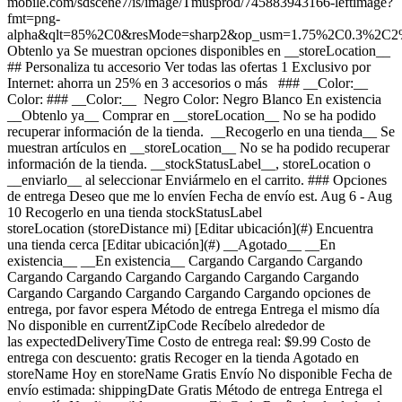
mobile.com/sdscene7/is/image/Tmusprod/745883943166-leftimage?
fmt=png-
alpha&qlt=85%2C0&resMode=sharp2&op_usm=1.75%2C0.3%2C2
Obtenlo ya Se muestran opciones disponibles en __storeLocation__ ## Personaliza tu accesorio Ver todas las ofertas 1 Exclusivo por Internet: ahorra un 25% en 3 accesorios o más ### __Color:__ Color: ### __Color:__ Negro Color: Negro Blanco En existencia __Obtenlo ya__ Comprar en __storeLocation__ No se ha podido recuperar información de la tienda. __Recogerlo en una tienda__ Se muestran artículos en __storeLocation__ No se ha podido recuperar información de la tienda. __stockStatusLabel__, storeLocation o __enviarlo__ al seleccionar Enviármelo en el carrito. ### Opciones de entrega Deseo que me lo envíen Fecha de envío est. Aug 6 - Aug 10 Recogerlo en una tienda stockStatusLabel storeLocation (storeDistance mi) [Editar ubicación](#) Encuentra una tienda cerca [Editar ubicación](#) __Agotado__ __En existencia__ __En existencia__ Cargando Cargando Cargando Cargando Cargando Cargando Cargando Cargando Cargando Cargando Cargando Cargando Cargando Cargando opciones de entrega, por favor espera Método de entrega Entrega el mismo día No disponible en currentZipCode Recíbelo alrededor de las expectedDeliveryTime Costo de entrega real: $9.99 Costo de entrega con descuento: gratis Recoger en la tienda Agotado en storeName Hoy en storeName Gratis Envío No disponible Fecha de envío estimada: shippingDate Gratis Método de entrega Entrega el mismo día No disponible en currentZipCode Recíbelo alrededor de las expectedDeliveryTime Costo de entrega real: $9.99 Costo de entrega con descuento: gratis Entrega el mismo día No disponible en 22102 Recíbelo alrededor de las 7:00 p.m. Costo de entrega real: $9.99 Costo de entrega con descuento: gratis Recoger en la tienda Agotado en storeName Hoy en storeName Gratis Recoger en la tienda Agotado en storeName Agotado en Tyson's Corner Hoy en Tyson's Corner Gratis Envío No disponible Fecha de envío estimada: shippingDate Gratis Envío No disponible Fecha de envío estimada: Aug 6 - Aug 10 Gratis __Tu tienda:__ [storeLocation (storeDistance mi)](#) Encuentra una tienda cerca [Editar ubicación](#) No disponible en currentZipCode # Entregar a currentZipCode # Entregar a 22102 Editar ubicación # Enviar a currentZipCode __¿Eres un cliente nuevo o existente?__ Cliente existente Cliente nuevo __Bienvenido a T-Mobile (cliente nuevo)__ Editar __Elegir una opción de pago__ __Pagar mensualmente__ A pagar hoy $0.00 + impuestos $5.00/mes por 12 meses __Pagar el monto total__ $59.99 \+ impuesto Si eliges pagar mensualmente y cancelas el servicio móvil, deberás pagar el saldo restante del accesorio. Para clientes elegibles. Tasa de interés anual de 0%. Se requiere servicio elegible. [](https://es.t-mobile.com) __Con plan de pago: actualMonthlyValue/mes por paymentTerms meses, sin intereses.__ A pagar hoy dueToday + impuestos y otros cargos __Precio sin descuento: payInFullStrikeThroughValue payInFull__ + impuesto Si eliges pagar mensualmente y cancelas el servicio móvil, deberás pagar el saldo restante del dispositivo. Solo para clientes elegibles. 0% de interés anual (APR). Se requiere compra mínima de $49 en accesorios y servicio elegible. [](https://es.t-mobile.com) 1 Quantity 1 Agregar Tyson's Corner (13.8 mi) __¿Deseas recibirlo antes?__ Encontrar tiendas cercanas Detalles ### Otras características * * * Disfruta de una carga inalámbrica rápida y eficiente con el nuevo cargador magnético plegable 2 en 1 Belkin UltraCharge Qi2 de 25 W. La alineación magnética precisa garantiza una conexión segura, lo que te permite cargar tu dispositivo compatible con Qi2 mientras lo utilizas. 25 W es la especificación de carga inalámbrica más nueva y rápida disponible para tu dispositivo. Una base de carga inalámbrica adicional de 5 W permite cargar simultáneamente unos audífonos, mientras que el práctico puerto USB-C de 5 W carga otro dispositivo o accesorio, como un reloj inteligente. Cambia fácilmente entre el modo base y el modo soporte para ver el teléfono en posición vertical. Su diseño elegante y compacto es tan elegante como funcional, por lo que es ideal para viajar, además de estar fabricado con materiales sostenibles. Se incluyen el cargador de pared de 45 W y el cable USB-C de 5 ft, que proporcionan una carga segura y eficiente para tus valiosos dispositivos y accesorios. Además de nuestra garantía del fabricante de 2 años, este producto cuenta con el respaldo de la garantía para equipos conectados de Belkin de $2,500, lo que te garantiza tranquilidad mientras lo cargas. Producto fabricado con 85% de plástico reciclado y empaque 100% libre de plástico ### ¿Qué hay en la caja? * * * - ​​Cargador magnético plegable 2 en 1 Belkin Qi2 de 25 W - Cable USB-C de 5 ft/1.5 m - Cargador de pared USB-C de 45 W con PD - Declaración regulatoria ### Detalles adicionales de especificaciones * * * __Peso__ 0.743 lb * * * __Duración__ 2.57 pulgadas * * * __Altura__ 3.94 pulgadas * * * __Ancho__ 3.94 pulgadas * * * [](https://es.t-mobile.com) ver detalles ## promoción aplicada ver detalles ## | ![Logotipo de T-Mobile](https://es.t-mobile.com/sdscene7/is/image/Tmusprod/fg-tmobile-logo?ts=1710994518480&dpr=off "Logotipo de T-Mobile") __Ingresa a tu cuenta.__ Ingresa Continuar como invitado. [__¿Necesitas ayuda para ingresar?__](https://es.account.t-mobile.com/signin/v2/ "Enlace Necesito ayuda para ingresar") [__Crea un T-Mobile ID__](https://es.account.t-mobile.com/signin/v2/ "Crear una ID de T-Mobile") promoLongDescription Hola userName! Te damos la bienvenida a T-Mobile ¡Hola! Te damos la bienvenida a T-Mobile Tienda T-Mobile Experience storeLocation Dirección 1961 Chain Bridge Rd Ste J008L McLean, VA 22102 Salta la fila y aprovecha nuestras mejores ofertas y la selección más grande durante tu visita a la tienda. Compra en esta tienda ¿No estás en esta tienda? ## Selecciona una tienda ( mi) , , , Horario de hoy: - [](https://es.t-mobile.com) Configura esta tienda [](https://es.t-mobile.com) [Indicaciones](https://es.t-mobile.com) [Llamar a la tienda](tel:+1-undefined) - ### Horario de atención de la tienda Lunes a sábado - Domingo ## Selecciona una tienda ### Lo sentimos, hubo un problema técnico Los servicios que utilizamos para buscar tiendas según la ubicación no están funcionando en este momento. Busca por ciudad y estado o código postal para comprobar la disponibilidad en tiendas cercanas. No encontramos tiendas de T-Mobile cercanas. Prueba con otra ciudad, estado o código postal para buscar otras tiendas. Vuelve a intentarlo para encontrar la tienda más cercana. ( mi) , , , Horario de hoy: - En existencia Apresúrate, solo quedan unos cuantos [](https://es.t-mobile.com) ( mi) , , , Horario de hoy: - En existencia Apresúrate, solo quedan unos cuantos [](https://es.t-mobile.com) Tyson's Corner (13.8 mi) 1961 Chain Bridge Rd Ste J008L, McLean, VA, 22102 Horario de hoy: 10am - 9pm En existencia Apresúrate, solo quedan unos cuantos [](https://es.t-mobile.com) Recoger aquí Recoger aquí # Encuentra una tienda Selecciona un código postal y ciudad válidos __( mi)__ , , , Horario de hoy - [](https://es.t-mobile.com) * * * __Tyson's Corner (13.8 mi)__ 1961 Chain Bridge Rd Ste J008L, McLean, VA, 22102 Horario de hoy 10am - 9pm [](https://es.t-mobile.com/store-locator/va/mclean/tysons-corner) * * * Selecciona una tienda ## Obtenlo más rápido con la opción de recogerlo en la tienda ¡Recibe tu pedido hoy mismo! Al revisar tu pedido, selecciona Retiro en tienda como método de entrega y empezaremos a preparar tu pedido en la tienda T-Mobile elegible que prefieras. Los accesorios actualmente no están disponibles para retiro en tienda. Recibirás un email cuando tu pedido esté listo para ser recogido y dispondrás de dos días laborales para retirarlo. # Lo sentimos, no eres elegible para esta promoción. De todos modos, puedes realizar la compra y aprovechar la red, los beneficios y las ventajas de T-Mobile. # Agotado Algunos artículos están agotados en storeName Puedes elegir que te envíen el pedido o consultar otros artículos disponibles en la tienda que seleccionaste para recogerlo. Cerrar ## Se eliminarán todos los artículos del carrito Al agregar este producto, se eliminarán los artículos ya agregados a tu carrito. Confirmar Cancelar # Los clientes también compraron Cargando Cargando Cargando Cargando Cargando Cargando Cargando [Aún no hay reseñas \ Precio normal: Precio original$ Precio de oferta$ Precio total: $](https://es.t-mobile.com) Ver 1 promociones Exclusivo por Internet: ahorra un 25% en 3 accesorios o más [![belkin Base magnética 2 en 1 Belkin de 25 W](https://cdn.tmobile.com/content/dam/t-mobile/en-p/accessories/745883943166/745883943166-thumbnail.png) \ belkin __Base magnética 2 en 1 Belkin de 25 W__ \ Aún no hay reseñas \ Aún no hay reseñas \ Aún no hay reseñas \ ![white](https://cdn.tmobile.com/images/png/products/accessories/745883922062/745883922062-swatch.gif)![black](https://cdn.tmobile.com/images/png/products/accessories/745883943166/745883943166-swatch.gif) \ Precio normal: Precio original$ Precio de oferta$ Precio total: $ \ Desde $5.00/mes por 12 meses Desde $5.00/mes por 12 meses $0.00 de pago inicial + impuestos a pagar hoy Precio normal: Precio original$ Precio de oferta$ Precio total: $ Precio total: $59.99](https://es.t-mobile.com/accessory/belkin-25w-magnetic-2-in-1-stand?sku=745883943166) Ver 1 promociones Exclusivo por Internet: ahorra un 25% en 3 accesorios o más [![belkin Cable trenzado USB-A a USB-C Belkin BoostCharge de 1 m](https://cdn.tmobile.com/content/dam/t-mobile/en-p/accessories/745883883936/745883883936-thumbnail.png) \ belkin __Cable trenzado USB-A a USB-C Belkin BoostCharge de 1 m__ \ Aún no hay reseñas \ Aún no hay reseñas \ Aún no hay reseñas \ ![white](https://cdn.tmobile.com/images/p