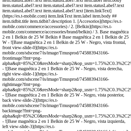
item.statusLabel?.text item.statusLabel?.text item.label item.body
item.statusLabel?.text item.statusLabel?.text item.statusLabel?.text
item.statusLabel?.text item.statusLabel?.text [item.linkText]
(https://es.t-mobile.com) item.linkText item.label item.body ##
item.tidbit.title item.tidbit?.description
1. [Accesorios](https://es.t-
mobile.com/commerce/accessories) / 2. [Belkin](https://es.t-
mobile.com/commerce/accessories/brand/belkin) / 3. Base magnética
2 en 1 Belkin de 25 W Belkin # Base magnética 2 en 1 Belkin de 25
W - ![Base magnética 2 en 1 Belkin de 25 W - Negro, vista frontal,
front view-slide-0](https://es.t-
mobile.com/sdscene7/is/image/Tmusprod/745883943166-
frontimage?fmt=png-
alpha&qlt=85%2C0&resMode=sharp2&op_usm=1.75%2C0.3%2C2
- ![Base magnética 2 en 1 Belkin de 25 W - Negro, vista derecha,
right view-slide-1](https://es.t-
mobile.com/sdscene7/is/image/Tmusprod/745883943166-
rightimage?fmt=png-
alpha&qlt=85%2C0&resMode=sharp2&op_usm=1.75%2C0.3%2C2
- ![Base magnética 2 en 1 Belkin de 25 W - Negro, vista posterior,
back view-slide-2](https://es.t-
mobile.com/sdscene7/is/image/Tmusprod/745883943166-
backimage?fmt=png-
alpha&qlt=85%2C0&resMode=sharp2&op_usm=1.75%2C0.3%2C2
- ![Base magnética 2 en 1 Belkin de 25 W - Negro, vista izquierda,
left view-slide-3](https://es.t-