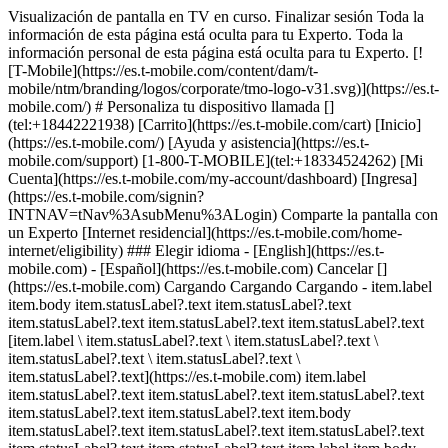
Visualización de pantalla en TV en curso. Finalizar sesión Toda la
información de esta página está oculta para tu Experto. Toda la
información personal de esta página está oculta para tu Experto. [!
[T-Mobile](https://es.t-mobile.com/content/dam/t-
mobile/ntm/branding/logos/corporate/tmo-logo-v31.svg)](https://es.t-
mobile.com/) # ​​​​​​​Personaliza tu dispositivo llamada []
(tel:+18442221938) [Carrito](https://es.t-mobile.com/cart) [Inicio]
(https://es.t-mobile.com/) [Ayuda y asistencia](https://es.t-
mobile.com/support) [1-800-T-MOBILE](tel:+18334524262) [Mi
Cuenta](https://es.t-mobile.com/my-account/dashboard) [Ingresa]
(https://es.t-mobile.com/signin?
INTNAV=tNav%3AsubMenu%3ALogin) Comparte la pantalla con
un Experto [Internet residencial](https://es.t-mobile.com/home-
internet/eligibility) ### Elegir idioma - [English](https://es.t-
mobile.com) - [Español](https://es.t-mobile.com) Cancelar []
(https://es.t-mobile.com) Cargando Cargando Cargando - item.label
item.body item.statusLabel?.text item.statusLabel?.text
item.statusLabel?.text item.statusLabel?.text item.statusLabel?.text
[item.label \ item.statusLabel?.text \ item.statusLabel?.text \
item.statusLabel?.text \ item.statusLabel?.text \
item.statusLabel?.text](https://es.t-mobile.com) item.label
item.statusLabel?.text item.statusLabel?.text item.statusLabel?.text
item.statusLabel?.text item.statusLabel?.text item.body
item.statusLabel?.text item.statusLabel?.text item.statusLabel?.text