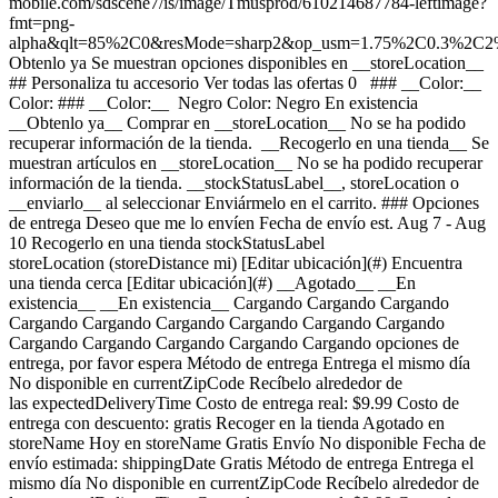
mobile.com/sdscene7/is/image/Tmusprod/610214687784-leftimage?
fmt=png-
alpha&qlt=85%2C0&resMode=sharp2&op_usm=1.75%2C0.3%2C2
Obtenlo ya Se muestran opciones disponibles en __storeLocation__ ## Personaliza tu accesorio Ver todas las ofertas 0 ### __Color:__ Color: ### __Color:__ Negro Color: Negro En existencia __Obtenlo ya__ Comprar en __storeLocation__ No se ha podido recuperar información de la tienda. __Recogerlo en una tienda__ Se muestran artículos en __storeLocation__ No se ha podido recuperar información de la tienda. __stockStatusLabel__, storeLocation o __enviarlo__ al seleccionar Enviármelo en el carrito. ### Opciones de entrega Deseo que me lo envíen Fecha de envío est. Aug 7 - Aug 10 Recogerlo en una tienda stockStatusLabel storeLocation (storeDistance mi) [Editar ubicación](#) Encuentra una tienda cerca [Editar ubicación](#) __Agotado__ __En existencia__ __En existencia__ Cargando Cargando Cargando Cargando Cargando Cargando Cargando Cargando Cargando Cargando Cargando Cargando Cargando Cargando opciones de entrega, por favor espera Método de entrega Entrega el mismo día No disponible en currentZipCode Recíbelo alrededor de las expectedDeliveryTime Costo de entrega real: $9.99 Costo de entrega con descuento: gratis Recoger en la tienda Agotado en storeName Hoy en storeName Gratis Envío No disponible Fecha de envío estimada: shippingDate Gratis Método de entrega Entrega el mismo día No disponible en currentZipCode Recíbelo alrededor de las expectedDeliveryTime Costo de entrega real: $9.99 Costo de entrega con descuento: gratis Entrega el mismo día No disponible en 20166 Recíbelo alrededor de las 7:00 p.m. Costo de entrega real: $9.99 Costo de entrega con descuento: gratis Recoger en la tienda Agotado en storeName Hoy en storeName Gratis Recoger en la tienda Agotado en storeName Agotado en Dulles Retail Pl & Columbia Pl Hoy en Dulles Retail Pl & Columbia Pl Gratis Envío No disponible Fecha de envío estimada: shippingDate Gratis Envío No disponible Fecha de envío estimada: Aug 7 - Aug 10 Gratis __Tu tienda:__ [storeLocation (storeDistance mi)](#) Encuentra una tienda cerca [Editar ubicación](#) No disponible en currentZipCode # Entregar a currentZipCode # Entregar a 20166 Editar ubicación # Enviar a currentZipCode __¿Eres un cliente nuevo o existente?__ Cliente existente Cliente nuevo __Bienvenido a T-Mobile (cliente nuevo)__ Editar __Elegir una opción de pago__ __Pagar mensualmente__ A pagar hoy $0.00 + impuestos $25.00/mes por 12 meses __Pagar el monto total__ $299.99 \+ impuesto Si eliges pagar mensualmente y cancelas el servicio móvil, deberás pagar el saldo restante del accesorio. Para clientes elegibles. Tasa de interés anual de 0%. Se requiere servicio elegible. [](https://es.t-mobile.com) __Con plan de pago: actualMonthlyValue/mes por paymentTerms meses, sin intereses.__ A pagar hoy dueToday + impuestos y otros cargos __Precio sin descuento: payInFullStrikeThroughValue payInFull__ + impuesto Si eliges pagar mensualmente y cancelas el servicio móvil, deberás pagar el saldo restante del dispositivo. Solo para clientes elegibles. 0% de interés anual (APR). Se requiere compra mínima de $49 en accesorios y servicio elegible. [](https://es.t-mobile.com) 1 Quantity 1 Agregar Dulles Retail Pl & Columbia Pl (1 mi) __¿Deseas recibirlo antes?__ Encontrar tiendas cercanas Información general Detalles ![Un hombre con una camiseta roja disfruta escuchando música con sus audífonos Bose Quiet Comfort Ultra de segunda generación.](https://es.t-mobile.com/sdscene7/is/image/Tmusprod/11548084_postpaid_pdp_BoseQuietComfort_screen1:1x1?fmt=jpg&qlt=84%2C0&resMode=sharp2&op_usm=1.75%2C0.3%2C2%2C0) ELIGE LO QUE QUIERES ESCUCHAR ### La mejor cancelación de ruido en audífonos intraauriculares de Bose. [La mejor cancelación de ruido en audífonos intraauriculares de Bose.](https://es.t-mobile.com) La mejor cancelación de ruido en audífonos intraauriculares de Bose. Cuando lo único que quieres es escuchar música, la tecnología ActiveSense suaviza automáticamente los picos de sonido del entorno, por lo que, incluso en el modo Aware, las distracciones no te molestarán. ## La mejor cancelación de ruido en audífonos intraauriculares de Bose. ![Una mujer con gafas de sol está al aire libre disfrutando de sus audífonos Bose Quiet Comfort Ultra de segunda generación.](https://es.t-mobile.com/sdscene7/is/image/Tmusprod/11548084_postpaid_pdp_BoseQuietComfort_screen2:1x1?fmt=jpg&qlt=84%2C0&resMode=sharp2&op_usm=1.75%2C0.3%2C2%2C0) MANTENTE CONECTADO ### Cambio sin manos y sin complicaciones. [Cambio sin manos y sin complicaciones.](https://es.t-mobile.com) Cambio sin manos y sin complicaciones. Los audífonos Bluetooth® multipunto te ofrecen una experiencia auditiva fluida y sin interrupciones. Cambia fácilmente entre tu teléfono, tu laptop y otros dispositivos, sin perderte ni un solo momento. ## Cambio sin manos y sin complicaciones. ![Una mujer sonríe al aire libre mientras usa sus audífonos Bose Quiet Comfort Ultra de segunda generación.](https://es.t-mobile.com/sdscene7/is/image/Tmusprod/11548084_postpaid_pdp_BoseQuietComfort_screen3:1x1?fmt=jpg&qlt=84%2C0&resMode=sharp2&op_usm=1.75%2C0.3%2C2%2C0) RENDIMIENTO DE AUDIO PERSONALIZADO ### Música para tus oídos. [Música para tus oídos.](https://es.t-mobile.com) Música para tus oídos. La tecnología CustomTune analiza tus oídos y adapta el sonido y la cancelación de ruido a su forma única para que sientas más emoción y escalofríos en cada escucha. ## Música para tus oídos. ![Primer plano de los audífonos Bose Quiet Comfort Ultra de segunda generación sobre un fondo rojo.](https://es.t-mobile.com/sdscene7/is/image/Tmusprod/11548084_postpaid_pdp_BoseQuietComfort_screen4:1x1?fmt=jpg&qlt=84%2C0&resMode=sharp2&op_usm=1.75%2C0.3%2C2%2C0) SONIDO ENVOLVENTE ### Siente la autenticidad. [Siente la autenticidad.](https://es.t-mobile.com) Siente la autenticidad. Bose Immersive Audio espacializa lo que estás escuchando sacándolo de tu cabeza y colocándolo más allá de tus audífonos. Es como escuchar desde el punto óptimo de sonido, donde las canciones suenan tal y como las concibió el artista y las películas tienen una profundidad y un realismo dignos de una sala de cine. ## Siente la autenticidad. ![Un primer plano de dos manos sosteniendo los audífonos Bose Quiet Comfort Ultra de segunda generación y el estuche de carga.](https://es.t-mobile.com/sdscene7/is/image/Tmusprod/11548084_postpaid_pdp_BoseQuietComfort_screen5:1x1?fmt=jpg&qlt=84%2C0&resMode=sharp2&op_usm=1.75%2C0.3%2C2%2C0) OPCIONES DE TALLAS DE PUNTAS Y BANDAS ### ¿Te quedan bien? Sí. [¿Te quedan bien? Sí.](https://es.t-mobile.com) ¿Te quedan bien? Sí. Elige entre nueve combinaciones de puntas y bandas de sujeción para encontrar el ajuste más seguro y cómodo. Las puntas suaves con forma de sombrilla reducen los ruidos externos. Y las bandas estabilizadoras se ajustan perfectamente a tus orejas para que el ajuste sea perfecto. ## ¿Te quedan bien? Sí. ![Una mujer apoyada contra una pared al aire libre mientras escucha sus audífonos Bose Quiet Comfort Ultra de segunda generación.](https://es.t-mobile.com/sdscene7/is/image/Tmusprod/11548084_postpaid_pdp_BoseQuietComfort_screen6:1x1?fmt=jpg&qlt=84%2C0&resMode=sharp2&op_usm=1.75%2C0.3%2C2%2C0) MÚLTIPLES MODOS DE SONIDO ### Audio espacializado de vanguardia. [Audio espacializado de vanguardia.](https://es.t-mobile.com) Audio espacializado de vanguardia. Sintonízate al máximo para disfrutar a tope con la cancelación total de ruido del Modo Silencioso. O mantente al tanto de lo que pasa a tu alrededor en el Modo Aware para una transparencia total. También cuentan con el modo Immersion, que combina la cancelación de ruido con el audio inmersivo de Bose para ofrecerte la experiencia auditiva más realista. ## Audio espacializado de vanguardia. Bose, ActiveSense, CustomTune, QC y QuietComfort son marcas registradas de Bose Corporation. La marca denominativa y los logotipos de Bluetooth® son marcas comerciales registradas propiedad de Bluetooth SIG, Inc. y cualquier uso de dichas marcas por parte de Bose Corporation se realiza bajo licencia. Google y Android son marcas comerciales de Google LLC. USB Type-C® y USB-C® son marcas registradas de USB Implementers Forum. Snapdragon Sound es un producto de Qualcomm Technologies, Inc. y/o sus subsidiarias. Snapdragon y Snapdragon Sound son marcas comerciales o marcas registradas de Qualcomm Incorporated. Spotify es una marca registrada de Spotify AB. ### Otras características * * * Audio más envolvente, cancelación de ruido de primer nivel y un sonido que se adapta a ti, más un diseño cómodo y agradable de usar: todo eso se combina para ofrecerte la mejor experiencia en audífonos. Bose Immersive Audio espacializa lo que estás escuchando sacándolo de tu cabeza y colocándolo frente a ti, sin importar el contenido o la fuente, para que la música suene más natural que nunca. La tecnología CustomTune analiza tus oídos y adapta el sonido y la cancelación activa del ruido a su forma única. Para que disfrutes de un sonido a tu medida con cancelación de ruido de primer nivel. Conéctate y concéntrate en lo que estás haciendo con la cancelación de ruido de primera clase de Quiet Mode. ¿Necesitas prestar atención? Con Aware Mode puedes escuchar lo que te rodea o mantener una conversación como si no llevaras audífonos. El kit de ajuste de Bose incluye nueve combinaciones de puntas de silicona suave y bandas de estabilidad para ofrecerte comodidad durante todo el día y un ajuste preciso para reducir los ruidos exteriores. Los audífonos en sí proporcionan hasta 6 horas de tiempo de escucha (hasta 4 con audio inmersivo), mientras que el estuche incluido contiene tres cargas adicionales para un total de hasta 24 horas. Los micrófonos antirruido se enfocan en el sonido de tu voz y filtran el ruido de fondo para que las llamadas sean más nítidas. Los controles táctiles en cada audífono te permiten acceder a tu música más rápidament