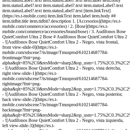
item.statusLabel?.text item.statusLabel?.text item.label item.body
item.statusLabel?.text item.statusLabel?.text item.statusLabel?.text
item.statusLabel?.text item.statusLabel?.text [item.linkText]
(https://es.t-mobile.com) item.linkText item.label item.body ##
item.tidbit.title item.tidbit?.description
1. [Accesorios](https://es.t-
mobile.com/commerce/accessories) / 2. [Bose](https://es.t-
mobile.com/commerce/accessories/brand/bose) / 3. Audífonos Bose
QuietComfort Ultra 2 Bose # Audífonos Bose QuietComfort Ultra 2
- ![Audífonos Bose QuietComfort Ultra 2 - Negro, vista frontal,
front view-slide-0](https://es.t-
mobile.com/sdscene7/is/image/Tmusprod/610214687784-
frontimage?fmt=png-
alpha&qlt=85%2C0&resMode=sharp2&op_usm=1.75%2C0.3%2C2
- ![Audífonos Bose QuietComfort Ultra 2 - Negro, vista derecha,
right view-slide-1](https://es.t-
mobile.com/sdscene7/is/image/Tmusprod/610214687784-
rightimage?fmt=png-
alpha&qlt=85%2C0&resMode=sharp2&op_usm=1.75%2C0.3%2C2
- ![Audífonos Bose QuietComfort Ultra 2 - Negro, vista posterior,
back view-slide-2](https://es.t-
mobile.com/sdscene7/is/image/Tmusprod/610214687784-
backimage?fmt=png-
alpha&qlt=85%2C0&resMode=sharp2&op_usm=1.75%2C0.3%2C2
- ![Audífonos Bose QuietComfort Ultra 2 - Negro, vista izquierda,
left view-slide-3](https://es.t-