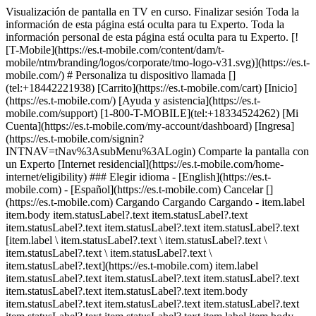
Visualización de pantalla en TV en curso. Finalizar sesión Toda la
información de esta página está oculta para tu Experto. Toda la
información personal de esta página está oculta para tu Experto. [!
[T-Mobile](https://es.t-mobile.com/content/dam/t-
mobile/ntm/branding/logos/corporate/tmo-logo-v31.svg)](https://es.t-
mobile.com/) # ​​​​​​​Personaliza tu dispositivo llamada []
(tel:+18442221938) [Carrito](https://es.t-mobile.com/cart) [Inicio]
(https://es.t-mobile.com/) [Ayuda y asistencia](https://es.t-
mobile.com/support) [1-800-T-MOBILE](tel:+18334524262) [Mi
Cuenta](https://es.t-mobile.com/my-account/dashboard) [Ingresa]
(https://es.t-mobile.com/signin?
INTNAV=tNav%3AsubMenu%3ALogin) Comparte la pantalla con
un Experto [Internet residencial](https://es.t-mobile.com/home-
internet/eligibility) ### Elegir idioma - [English](https://es.t-
mobile.com) - [Español](https://es.t-mobile.com) Cancelar []
(https://es.t-mobile.com) Cargando Cargando Cargando - item.label
item.body item.statusLabel?.text item.statusLabel?.text
item.statusLabel?.text item.statusLabel?.text item.statusLabel?.text
[item.label \ item.statusLabel?.text \ item.statusLabel?.text \
item.statusLabel?.text \ item.statusLabel?.text \
item.statusLabel?.text](https://es.t-mobile.com) item.label
item.statusLabel?.text item.statusLabel?.text item.statusLabel?.text
item.statusLabel?.text item.statusLabel?.text item.body
item.statusLabel?.text item.statusLabel?.text item.statusLabel?.text