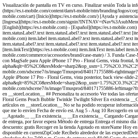
Visualización de pantalla en TV en curso. Finalizar sesión Toda la inf
(https://es.t-mobile.com/content/dam/t-mobile/ntm/branding/logos/corpora
mobile.com/cart) [Inicio](https://es.t-mobile.com/) [Ayuda y asiste
[Ingresa](https://es.t-mobile.com/signin?INTNAV=tNav%3AsubMenu%3AL
[English](https://es.t-mobile.com) - [Español](https://es.t-mobile.com
item.statusLabel?.text item.statusLabel?.text item.statusLabel?.text [item
mobile.com) item.label item.statusLabel?.text item.statusLabel?.text it
item.statusLabel?.text item.statusLabel?.text item.statusLabel?.text it
[item.linkText](https://es.t-mobile.com) item.linkText item.label item.bo
mobile.com/commerce/accessories/brand/case-mate) / 3. Funda Case
con MagSafe para Apple iPhone 17 Pro - Floral Gems, vista frontal,
alpha&qlt=85%2C0&resMode=sharp2&op_usm=1.75%2C0.3%2C2%2C0&dpr=
mobile.com/sdscene7/is/image/Tmusprod/840171755886-rightim
Apple iPhone 17 Pro - Floral Gems, vista posterior, back view-slid
alpha&qlt=85%2C0&resMode=sharp2&op_usm=1.75%2C0.3%2C2%2C0&dpr=o
mobile.com/sdscene7/is/image/Tmusprod/840171755886-leftim