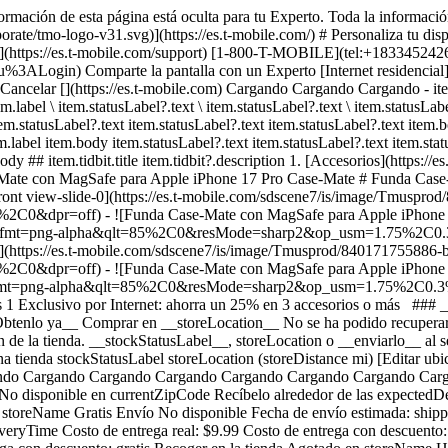
ormación de esta página está oculta para tu Experto. Toda la informació
te/tmo-logo-v31.svg)](https://es.t-mobile.com/) # ​​​​​​​Personaliza tu dis
ncia](https://es.t-mobile.com/support) [1-800-T-MOBILE](tel:+18334524
ogin) Comparte la pantalla con un Experto [Internet residencial](http
) Cancelar [](https://es.t-mobile.com) Cargando Cargando Cargando - ite
.label \ item.statusLabel?.text \ item.statusLabel?.text \ item.statusLabel
em.statusLabel?.text item.statusLabel?.text item.statusLabel?.text item.
em.label item.body item.statusLabel?.text item.statusLabel?.text item.stat
dy ## item.tidbit.title item.tidbit?.description
1. [Accesorios](https://e
-Mate con MagSafe para Apple iPhone 17 Pro Case-Mate # Funda Case
 front view-slide-0](https://es.t-mobile.com/sdscene7/is/image/Tmusp
off) - ![Funda Case-Mate con MagSafe para Apple iPhone 17 Pro - 
age?fmt=png-alpha&qlt=85%2C0&resMode=sharp2&op_usm=1.75%2C0.
e-2](https://es.t-mobile.com/sdscene7/is/image/Tmusprod/84017175588
ff) - ![Funda Case-Mate con MagSafe para Apple iPhone 17 Pro - F
age?fmt=png-alpha&qlt=85%2C0&resMode=sharp2&op_usm=1.75%2C