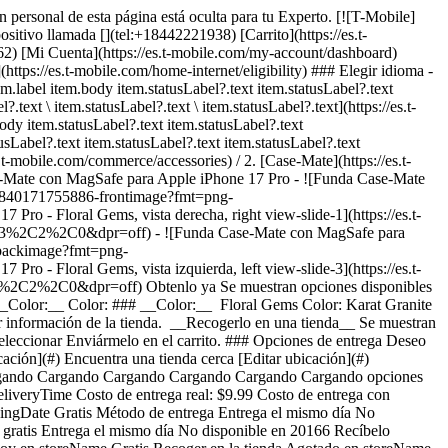
n personal de esta página está oculta para tu Experto. [![T-Mobile]
positivo llamada [](tel:+18442221938) [Carrito](https://es.t-
262) [Mi Cuenta](https://es.t-mobile.com/my-account/dashboard)
s://es.t-mobile.com/home-internet/eligibility) ### Elegir idioma -
m.label item.body item.statusLabel?.text item.statusLabel?.text
?.text \ item.statusLabel?.text \ item.statusLabel?.text](https://es.t-
body item.statusLabel?.text item.statusLabel?.text
usLabel?.text item.statusLabel?.text item.statusLabel?.text
s.t-mobile.com/commerce/accessories) / 2. [Case-Mate](https://es.t-
-Mate con MagSafe para Apple iPhone 17 Pro - ![Funda Case-Mate
rod/840171755886-frontimage?fmt=png-
Floral Gems, vista derecha, right view-slide-1](https://es.t-
3%2C2%2C0&dpr=off) - ![Funda Case-Mate con MagSafe para
6-backimage?fmt=png-
loral Gems, vista izquierda, left view-slide-3](https://es.t-
0.3%2C2%2C0&dpr=off)
Obtenlo ya Se muestran opciones disponibles en __storeLocation__ ## Personaliza tu accesorio Ver todas las ofertas 1 Exclusivo por Internet: ahorra un 25% en 3 accesorios o más ### __Color:__ Color: ### __Color:__ Floral Gems Color: Karat Granite Floral Gems Peach Bubble Twinkle Twilight Silver En existencia __Obtenlo ya__ Comprar en __storeLocation__ No se ha podido recuperar información de la tienda. __Recogerlo en una tienda__ Se muestran artículos en __storeLocation__ No se ha podido recuperar información de la tienda. __stockStatusLabel__, storeLocation o __enviarlo__ al seleccionar Enviármelo en el carrito. ### Opciones de entrega Deseo que me lo envíen Fecha de envío est. Aug 5 - Aug 10 Recogerlo en una tienda stockStatusLabel storeLocation (storeDistance mi) [Editar ubicación](#) Encuentra una tienda cerca [Editar ubicación](#) __Agotado__ __En existencia__ __En existencia__ Cargando Cargando Cargando Cargando Cargando Cargando Cargando Cargando Cargando Cargando Cargando Cargando Cargando Cargando opciones de entrega, por favor espera Método de entrega Entrega el mismo día No disponible en currentZipCode Recíbelo alrededor de las expectedDeliveryTime Costo de entrega real: $9.99 Costo de entrega con descuento: gratis Recoger en la tienda Agotado en storeName Hoy en storeName Gratis Envío No disponible Fecha de envío estimada: shippingDate Gratis Método de entrega Entrega el mismo día No disponible en currentZipCode Recíbelo alrededor de las expectedDeliveryTime Costo de entrega real: $9.99 Costo de entrega con descuento: gratis Entrega el mismo día No disponible en 20166 Recíbelo alrededor de las 7:00 p.m. Costo de entrega real: $9.99 Costo de entrega con descuento: gratis Recoger en la tienda Agotado en storeName Hoy en storeName Gratis Recoger en la tienda Agotado en storeName Agotado en Dulles Retail Pl & Columbia Pl Hoy en Dulles Retail Pl & Columbia Pl Gratis Envío No disponible Fecha de envío estimada: shippingDate Gratis Envío No disponible Fecha de envío estimada: Aug 5 - Aug 10 Gratis __Tu tienda:__ [storeLocation (storeDistance mi)](#) Encuentra una tienda cerca [Editar ubicación](#) No disponible en currentZipCode # Entregar a currentZipCode # Entregar a 20166 Editar ubicación # Enviar a currentZipCode __¿Eres un cliente nuevo o existente?__ Cliente existente Cliente nuevo __Bienvenido a T-Mobile (cliente nuevo)__ Editar __Elegir una opción de pago__ __Pagar mensualmente__ A pagar hoy $0.00 + impuestos $4.17/mes por 12 meses __Pagar el monto total__ $49.99 \+ impuesto Si eliges pagar mensualmente y cancelas el servicio móvil, deberás pagar el saldo restante del accesorio. Para clientes elegibles. Tasa de interés anual de 0%. Se requiere servicio elegible. [](https://es.t-mobile.com) __Con plan de pago: actualMonthlyValue/mes por paymentTerms meses, sin intereses.__ A pagar hoy dueToday + impuestos y otros cargos __Precio sin descuento: payInFullStrikeThroughValue payInFull__ + impuesto Si eliges pagar mensualmente y cancelas el servicio móvil, deberás pagar el saldo restante del dispositivo. Solo para clientes elegibles. 0% de interés anual (APR). Se requiere compra mínima de $49 en accesorios y servicio elegible. [](https://es.t-mobile.com) 1 Quantity 1 Agregar Dulles Retail Pl & Columbia Pl (1 mi) __¿Deseas recibirlo antes?__ Encontrar tiendas cercanas Detalles ### Otras características * * * ¡Haz que tu estilo único se destaque con la funda para teléfono MagSafe! Sabemos cuánto quieres a tu teléfono, así que quédate tranquilo con la protección contra caídas de 12 pies; además, los fuertes imanes integrados permiten cargar y colocar accesorios MagSafe con facilidad. ### ¿Qué hay en la caja? * * * - Funda Case-Mate con MagSafe ### Detalles adicionales de especificaciones * * * __Peso__ 0.09 lb * * * __Duración__ 0.64 pulgadas * * * __Altura__ 6.04 pulgadas * * * __Ancho__ 3.13 pulgadas * * * [](https://es.t-mobile.com) ver detalles ## promoción aplicada ver detalles ## | ![Logotipo de T-Mobile](https://es.t-mobile.com/sdscene7/is/image/Tmusprod/fg-tmobile-logo?ts=1710994518480&dpr=off "Logotipo de T-Mobile") __Ingresa a tu cuenta.__ Ingresa Continuar como invitado. [__¿Necesitas ayuda para ingresar?__](https://es.account.t-mobile.com/signin/v2/ "Enlace Necesito ayuda para ingresar") [__Crea un T-Mobile ID__](https://es.account.t-mobile.com/signin/v2/ "Crear una ID de T-Mobile") promoLongDescription Hola userName! Te damos la bienvenida a T-Mobile ¡Hola! Te damos la bienvenida a T-Mobile Tienda T-Mobile Experience storeLocation Dirección 22000 Dulles Retail Plaza Suite 182 Sterling, VA 20166 Salta la fila y aprovecha nuestras mejores ofertas y la selección más grande durante tu visita a la tienda. Compra en esta tienda ¿No estás en esta tienda? ## Selecciona una tienda ( mi) , , , Horario de hoy: - [](https://es.t-mobile.com) Configura esta tienda [](https://es.t-mobile.com) [Indicaciones](https://es.t-mobile.com) [Llamar a la tienda](tel:+1-undefined) - ### Horario de atención de la tienda Lunes a sábado - Domingo ## Selecciona una tienda ### Lo sentimos, hubo un problema técnico Los servicios que utilizamos para buscar tiendas según la ubicación no están funcionando en este momento. Busca por ciudad y estado o código postal para comprobar la disponibilidad en tiendas cercanas. No encontramos tiendas de T-Mobile cercanas. Prueba con otra ciudad, estado o código postal para buscar otras tiendas. Vuelve a intentarlo para encontrar la tienda más cercana. ( mi) , , , Horario de hoy: - En existencia Apresúrate, solo quedan unos cuantos [](https://es.t-mobile.com) ( mi) , , , Horario de hoy: - En existencia Apresúrate, solo quedan unos cuantos [](https://es.t-mobile.com) Dulles Retail Pl & Columbia Pl (1.0 mi) 22000 Dulles Retail Plaza Suite 182, Sterling, VA, 20166 Horario de hoy: 10am - 8pm En existencia Apresúrate, solo quedan unos cuantos [](https://es.t-mobile.com) Reston Pkwy & New Dominion Rd (6.1 mi) 1837 Fountain Dr, Reston, VA, 20190 Horario de hoy: 10am - 8pm En existencia Apresúrate, solo quedan unos cuantos [](https://es.t-mobile.com) Fair Oaks Mall (10.9 mi) 11913U Fair Oaks Mall, Fairfax, VA, 22033 Horario de hoy: 10am - 8pm En existencia Apresúrate, solo quedan unos cuantos [](https://es.t-mobile.com) Fairfax Blvd & Main St (12.6 mi) 10955 Fairfax Blvd Suite 110, Fairfax, VA, 22030 Horario de hoy: 10am - 9pm En existencia Apresúrate, solo quedan unos cuantos [](https://es.t-mobile.com) Tyson's Corner (13.8 mi) 1961 Chain Bridge Rd Ste J008L, McLean, VA, 22102 Horario de hoy: 10am - 9pm En existencia Apresúrate, solo quedan unos cuantos [](https://es.t-mobile.com) Recoger aquí Recoger aquí # Encuentra una tienda Selecciona un código postal y ciudad válidos __( mi)__ , , , Horario de hoy - [](https://es.t-mobile.com) * * * __Dulles Retail Pl & Columbia Pl (1.0 mi)__ 22000 Dulles Retail Plaza Suite 182, Sterling, VA, 20166 Horario de hoy 10am - 8pm [](https://es.t-mobile.com/store-locator/va/sterling/dulles-retail-pl-columbia-pl) * * * __Reston Pkwy & New Dominion Rd (6.1 mi)__ 1837 Fountain Dr, Reston, VA, 20190 Horario de hoy 10am - 8pm [](https://es.t-mobile.com/store-locator/va/reston/reston-pkwy-new-dominion-rd) * * * __Fair Oaks Mall (10.9 mi)__ 11913U Fair Oaks Mall, Fairfax, VA, 22033 Horario de hoy 10am - 8pm [](https://es.t-mobile.com/store-locator/va/fairfax/fair-oaks-mall) * * * __Fairfax Blvd & Main St (12.6 mi)__ 10955 Fairfax Blvd Suite 110, Fairfax, VA, 22030 Horario de hoy 10am - 9pm [](https://es.t-mobile.com/store-locator/va/fairfax/fairfax-blvd-main-st) * * * __Tyson's Corner (13.8 mi)__ 1961 Chain Bridge Rd Ste J008L, McLean, VA, 22102 Horario de hoy 10am - 9pm [](https://es.t-mobile.com/store-locator/va/mclean/tysons-corner) * * * Selecciona una tienda ## Obtenlo más rápido con la opción de recogerlo en la tienda ¡Recibe tu pedido hoy mismo! Al revisar tu pedido, selecciona Retiro en tienda como método de entrega y empezaremos a preparar tu pedido en la tienda T-Mobile elegible que prefieras. Los accesorios actualmente no están disponibles para retiro en tienda. Recibirás un email cuando tu pedido esté listo para ser recogido y dispondrás de dos días laborales para retirarlo. # Lo sentimos, no eres elegible para esta promoción. De todos modos, puedes realizar la compra y aprovechar la red, los beneficios y las ventajas de T-Mobile. # Agotado Algunos artículos están agotados en storeName Puedes elegir que te envíen el pedido o consultar otros artículos disponibles en la tienda que seleccionaste para recogerlo. Cerrar ## Se eliminarán todos los artículos del carrito Al agregar este producto, se eliminarán los artículos ya agregados a tu carrito. Confirmar Cancelar # Los clientes también compraron Cargando Cargando Cargando Cargando Cargando Cargando Cargando [Aún no hay reseñas \ Precio normal: Precio original$ Precio de oferta$ Precio total: $](https://es.t-mobile.com) Ver 1 promociones Exclusivo por Internet: ahorra un 25% en 3 accesorios o más [![case-mate Funda Case-Mate con MagSafe para Apple iPhone 17 Pro Max](https://cdn.tmobile.com/content/dam/t-mobile/en-p/accessories/840171756050/840171756050-thumbnail.png) \ case-mate __Funda Case-Mate con MagSafe para Apple iPhone 17 Pro Max__ \ Aún no hay reseñas \ Aún no hay reseñas \ Aún no hay reseñas \ ![multi-color](https://cdn.tmobile.com/images/png/products/accessories/840171756043/840171756043-swatch.gif)![multi-color](https://cdn.tmobile.com/images/png/products/accessories/840171756067/840171756067-swatch.gif)![multi-color](https://cdn.tmobile.com/images/png/products/accessories/840171756036/840171756036-swatch.gif)![silver](https://cdn.tmobile.com/images/png/products/