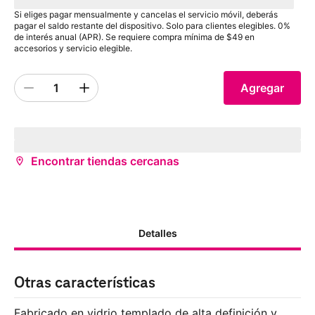
impuesto
Si eliges pagar mensualmente y cancelas el servicio móvil, deberás
pagar el saldo restante del dispositivo. Solo para clientes elegibles. 0%
de interés anual (APR). Se requiere compra mínima de $49 en
accesorios y servicio elegible.
1
Agregar
Quantity 1
inventoryStatus
storeName
(
storeDistance
mi)
¿Deseas recibirlo antes?
Encontrar tiendas cercanas
Detalles
Otras características
Fabricado en vidrio templado de alta definición y