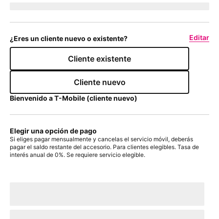
Enviar a 
currentZipCode
Editar
¿Eres un cliente nuevo o existente?
Cliente existente
Cliente nuevo
Bienvenido a
T-Mobile
(cliente nuevo)
Elegir una opción de pago
Si eliges pagar mensualmente y cancelas el servicio móvil, deberás
pagar el saldo restante del accesorio. Para clientes elegibles. Tasa de
interés anual de 0%. Se requiere servicio elegible.
Con plan de pago:
actualMonthlyValue
/mes
por
paymentTerms
meses, sin intereses.
A pagar hoy
dueToday
+ impuestos y otros cargos
Precio sin descuento:
payInFullStrikeThroughValue
payInFull
+