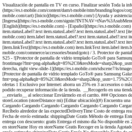
Visualización de pantalla en TV en curso. Finalizar sesión Toda la inf
(https://es.t-mobile.com/content/dam/t-mobile/ntm/branding/logos/corpora
mobile.com/cart) [Inicio](https://es.t-mobile.com/) [Ayuda y asiste
[Ingresa](https://es.t-mobile.com/signin?INTNAV=tNav%3AsubMenu%3AL
[English](https://es.t-mobile.com) - [Español](https://es.t-mobile.com
item.statusLabel?.text item.statusLabel?.text item.statusLabel?.text [item
mobile.com) item.label item.statusLabel?.text item.statusLabel?.text it
item.statusLabel?.text item.statusLabel?.text item.statusLabel?.text it
[item.linkText](https://es.t-mobile.com) item.linkText item.label item.bo
mobile.com/commerce/accessories/brand/goto) / 3. Protector de pan
S25 - ![Protector de pantalla de vidrio templado GoTo® para Samsung
frontimage?fmt=png-alpha&qlt=85%2C0&resMode=sharp2&op_usm=1.7
derecha, right view-slide-1](https://es.t-mobile.com/sdscene7
[Protector de pantalla de vidrio templado GoTo® para Samsung Galaxy
fmt=png-alpha&qlt=85%2C0&resMode=sharp2&op_usm=1.75%2