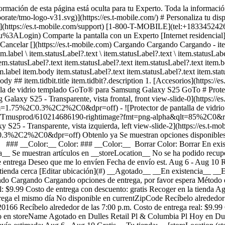
ormación de esta página está oculta para tu Experto. Toda la informació
te/tmo-logo-v31.svg)](https://es.t-mobile.com/) # ​​​​​​​Personaliza tu dis
ncia](https://es.t-mobile.com/support) [1-800-T-MOBILE](tel:+18334524
ogin) Comparte la pantalla con un Experto [Internet residencial](http
) Cancelar [](https://es.t-mobile.com) Cargando Cargando Cargando - ite
.label \ item.statusLabel?.text \ item.statusLabel?.text \ item.statusLabel
em.statusLabel?.text item.statusLabel?.text item.statusLabel?.text item.
em.label item.body item.statusLabel?.text item.statusLabel?.text item.stat
dy ## item.tidbit.title item.tidbit?.description
1. [Accesorios](https://e
talla de vidrio templado GoTo® para Samsung Galaxy S25 GoTo # Prot
 Galaxy S25 - Transparente, vista frontal, front view-slide-0](https:
5%2C0.3%2C2%2C0&dpr=off) - ![Protector de pantalla de vidrio t
/is/image/Tmusprod/610214686190-rightimage?fmt=png-alpha&qlt=85
 S25 - Transparente, vista izquierda, left view-slide-2](https://es.t
C0.3%2C2%2C0&dpr=off)
Obtenlo ya Se muestran opciones disponibles en __storeLocation__ ## Personaliza tu accesorio Ver todas las ofertas 1 Exclusivo por Internet: ahorra un 25% en 3 accesorios o más ### __Color:__ Color: ### __Color:__ Borrar Color: Borrar En existencia __Obtenlo ya__ Comprar en __storeLocation__ No se ha podido recuperar información de la tienda. __Recogerlo en una tienda__ Se muestran artículos en __storeLocation__ No se ha podido recuperar información de la tienda. __stockStatusLabel__, storeLocation o __enviarlo__ al seleccionar Enviármelo en el carrito. ### Opciones de entrega Deseo que me lo envíen Fecha de envío est. Aug 6 - Aug 10 Recogerlo en una tienda stockStatusLabel storeLocation (storeDistance mi) [Editar ubicación](#) Encuentra una tienda cerca [Editar ubicación](#) __Agotado__ __En existencia__ __En existencia__ Cargando Cargando Cargando Cargando Cargando Cargando Cargando Cargando Cargando Cargando Cargando Cargando Cargando Cargando opciones de entrega, por favor espera Método de entrega Entrega el mismo día No disponible en currentZipCode Recíbelo alrededor de las expectedDeliveryTime Costo de entrega real: $9.99 Costo de entrega con descuento: gratis Recoger en la tienda Agotado en storeName Hoy en storeName Gratis Envío No disponible Fecha de envío estimada: shippingDate Gratis Método de entrega Entrega el mismo día No disponible en currentZipCode Recíbelo alrededor de las expectedDeliveryTime Costo de entrega real: $9.99 Costo de entrega con descuento: gratis Entrega el mismo día No disponible en 20166 Recíbelo alrededor de las 7:00 p.m. Costo de entrega real: $9.99 Costo de entrega con descuento: gratis Recoger en la tienda Agotado en storeName Hoy en storeName Gratis Recoger en la tienda Agotado en storeName Agotado en Dulles Retail Pl & Columbia Pl Hoy en Dulles Retail Pl & Columbia Pl Gratis Envío No disponible Fecha de envío estimada: shippingDate Gratis Envío No disponible Fecha de envío estimada: Aug 6 - Aug 10 Gratis __Tu tienda:__ [storeLocation (storeDistance mi)](#) Encuentra una tienda cerca [Editar ubicación](#) No disponible en currentZipCode # Entregar a currentZipCode # Entregar a 20166 Editar ubicación # Enviar a currentZipCode __¿Eres un cliente nuevo o existente?__ Cliente existente Cliente nuevo __Bienvenido a T-Mobile (cliente nuevo)__ Editar __Elegir una opción de pago__ __Pagar mensualmente__ A pagar hoy $0.00 + impuestos $3.34/mes por 12 meses __Pagar el monto total__ $39.99 \+ impuesto Si eliges pagar mensualmente y cancelas el servicio móvil, deberás pagar el saldo restante del accesorio. Para clientes elegibles. Tasa de interés anual de 0%. Se requiere servicio elegible. [](https://es.t-mobile.com) __Con plan de pago: actualMonthlyValue/mes por paymentTerms meses, sin intereses.__ A pagar hoy dueToday + impuestos y otros cargos __Precio sin descuento: payInFullStrikeThroughValue payInFull__ + impuesto Si eliges pagar mensualmente y cancelas el servicio móvil, deberás pagar el saldo restante del dispositivo. Solo para clientes elegibles. 0% de interés anual (APR). Se requiere compra mínima de $49 en accesorios y servicio elegible. [](https://es.t-mobile.com) 1 Quantity 1 Agregar Dulles Retail Pl & Columbia Pl (1 mi) __¿Deseas recibirlo antes?__ Encontrar tiendas cercanas Detalles ### Otras características * * * El protector de pantalla de vidrio templado incluye una fácil instalación de alineación de puertos. Usa el puerto para conexión de teléfono existente para una instalación muy fácil que impide la formación de burbujas. ### ¿Qué hay en la caja? * * * - Cristal HD con método de alineación por puerto USB-C ### Detalles adicionales de especificaciones * * * __Peso__ 0.017 lb * * * __Duración__ 0.03 pulgadas * * * __Altura__ 0.03 pulgadas * * * __Ancho__ 2.63 pulgadas * * * [](https://es.t-mobile.com) ver detalles ## promoción aplicada ver detalles ## | ![Logotipo de T-Mobile](https://es.t-mobile.com/sdscene7/is/image/Tmusprod/fg-tmobile-logo?ts=1710994518480&dpr=off "Logotipo de T