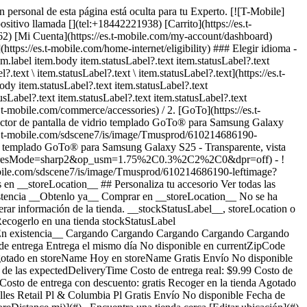
n personal de esta página está oculta para tu Experto. [![T-Mobile]
positivo llamada [](tel:+18442221938) [Carrito](https://es.t-
262) [Mi Cuenta](https://es.t-mobile.com/my-account/dashboard)
s://es.t-mobile.com/home-internet/eligibility) ### Elegir idioma -
m.label item.body item.statusLabel?.text item.statusLabel?.text
?.text \ item.statusLabel?.text \ item.statusLabel?.text](https://es.t-
body item.statusLabel?.text item.statusLabel?.text
usLabel?.text item.statusLabel?.text item.statusLabel?.text
s.t-mobile.com/commerce/accessories) / 2. [GoTo](https://es.t-
ector de pantalla de vidrio templado GoTo® para Samsung Galaxy
//es.t-mobile.com/sdscene7/is/image/Tmusprod/610214686190-
emplado GoTo® para Samsung Galaxy S25 - Transparente, vista
%2C0&resMode=sharp2&op_usm=1.75%2C0.3%2C2%2C0&dpr=off) - !
-mobile.com/sdscene7/is/image/Tmusprod/610214686190-leftimage?
-Mobile") __Ingresa a tu cuenta.__ Ingresa Continuar como invitado. [__¿Necesitas ayuda para ingresar?__](https://es.account.t-mobile.com/signin/v2/ "Enlace Necesito ayuda para ingresar") [__Crea un T-Mobile ID__](https://es.account.t-mobile.com/signin/v2/ "Crear una ID de T-Mobile") promoLongDescription Hola userName! Te damos la bienvenida a T-Mobile ¡Hola! Te damos la bienvenida a T-Mobile Tienda T-Mobile Experience storeLocation Dirección 22000 Dulles Retail Plaza Suite 182 Sterling, VA 20166 Salta la fila y aprovecha nuestras mejores ofertas y la selección más grande durante tu visita a la tienda. Compra en esta tienda ¿No estás en esta tienda? ## Selecciona una tienda ( mi) , , , Horario de hoy: - [](https://es.t-mobile.com) Configura esta tienda [](https://es.t-mobile.com) [Indicaciones](https://es.t-mobile.com) [Llamar a la tienda](tel:+1-undefined) - ### Horario de atención de la tienda Lunes a sábado - Domingo ## Selecciona una tienda ### Lo sentimos, hubo un problema técnico Los servicios que utilizamos para buscar tiendas según la ubicación no están funcionando en este momento. Busca por ciudad y estado o código postal para comprobar la disponibilidad en tiendas cercanas. No encontramos tiendas de T-Mobile cercanas. Prueba con otra ciudad, estado o código postal para buscar otras tiendas. Vuelve a intentarlo para encontrar la tienda más cercana. ( mi) , , , Horario de hoy: - En existencia Apresúrate, solo quedan unos cuantos [](https://es.t-mobile.com) ( mi) , , , Horario de hoy: - En existencia Apresúrate, solo quedan unos cuantos [](https://es.t-mobile.com) Dulles Retail Pl & Columbia Pl (1.0 mi) 22000 Dulles Retail Plaza Suite 182, Sterling, VA, 20166 Horario de hoy: 10am - 8pm En existencia Apresúrate, solo quedan unos cuantos [](https://es.t-mobile.com) Fair Oaks Mall (10.9 mi) 11913U Fair Oaks Mall, Fairfax, VA, 22033 Horario de hoy: 10am - 8pm En existencia Apresúrate, solo quedan unos cuantos [](https://es.t-mobile.com) Fairfax Blvd & Main St (12.6 mi) 10955 Fairfax Blvd Suite 110, Fairfax, VA, 22030 Horario de hoy: 10am - 9pm En existencia Apresúrate, solo quedan unos cuantos [](https://es.t-mobile.com) Tyson's Corner (13.8 mi) 1961 Chain Bridge Rd Ste J008L, McLean, VA, 22102 Horario de hoy: 10am - 9pm En existencia Apresúrate, solo quedan unos cuantos [](https://es.t-mobile.com) Recoger aquí Recoger aquí # Encuentra una tienda Selecciona un código postal y ciudad válidos __( mi)__ , , , Horario de hoy - [](https://es.t-mobile.com) * * * __Dulles Retail Pl & Columbia Pl (1.0 mi)__ 22000 Dulles Retail Plaza Suite 182, Sterling, VA, 20166 Horario de hoy 10am - 8pm [](https://es.t-mobile.com/store-locator/va/sterling/dulles-retail-pl-columbia-pl) * * * __Fair Oaks Mall (10.9 mi)__ 11913U Fair Oaks Mall, Fairfax, VA, 22033 Horario de hoy 10am - 8pm [](https://es.t-mobile.com/store-locator/va/fairfax/fair-oaks-mall) * * * __Fairfax Blvd & Main St (12.6 mi)__ 10955 Fairfax Blvd Suite 110, Fairfax, VA, 22030 Horario de hoy 10am - 9pm [](https://es.t-mobile.com/store-locator/va/fairfax/fairfax-blvd-main-st) * * * __Tyson's Corner (13.8 mi)__ 1961 Chain Bridge Rd Ste J008L, McLean, VA, 22102 Horario de hoy 10am - 9pm [](https://es.t-mobile.com/store-locator/va/mclean/tysons-corner) * * * Selecciona una tienda ## Obtenlo más rápido con la opción de recogerlo en la tienda ¡Recibe tu pedido hoy mismo! Al revisar tu pedido, selecciona Retiro en tienda como método de entrega y empezaremos a preparar tu pedido en la tienda T-Mobile elegible que prefieras. Los accesorios actualmente no están disponibles para retiro en tienda. Recibirás un email cuando tu pedido esté listo para ser recogido y dispondrás de dos días laborales para retirarlo. # Lo sentimos, no eres elegible para esta promoción. De todos modos, puedes realizar la compra y aprovechar la red, los beneficios y las ventajas de T-Mobile. # Agotado Algunos artículos están agotados en storeName Puedes elegir que te envíen el pedido o consultar otros artículos disponibles en la tienda que seleccionaste para recogerlo. Cerrar ## Se eliminarán todos los artículos del carrito Al agregar este producto, se eliminarán los artículos ya agregados a tu carrito. Confirmar Cancelar # Los clientes también compraron Cargando Cargando Cargando Cargando Cargando Cargando Cargando [Aún no hay reseñas \ Precio normal: Precio original$ Precio de oferta$ Precio total: $](https://es.t-mobile.com) Ver 1 promociones Exclusivo por Internet: ahorra un 25% en 3 accesorios o más [![goto Protector de pantalla de vidrio templado GoTo™ para Samsung Galaxy S26 Ultra](https://cdn.tmobile.com/content/dam/t-mobile/en-p/accessories/610214688958/610214688958-thumbnail.png) \ goto __Protector de pantalla de vidrio templado GoTo™ para Samsung Galaxy S26 Ultra__ \ Aún no hay reseñas \ Aún no hay reseñas \ Aún no hay reseñas \ ![clear](https://cdn.tmobile.com/images/png/products/accessories/610214688958/610214688958-swatch.gif) \ Precio normal: Precio original$ Precio de oferta$ Precio total: $ \ Desde $3.34/mes por 12 meses Desde $3.34/mes por 12 meses $0.00 de pago inicial + impuestos a pagar hoy Precio normal: Precio original$ Precio de oferta$ Precio total: $ Precio total: $39.99](https://es.t-mobile.com/accessory/goto-tempered-glass-screen-protector-for-samsung-galaxy-s26-ultra?sku=610214688958) Ver 1 promociones Exclusivo por Internet: ahorra un 25% en 3 accesorios o más [![goto Protector de pantalla de vidrio templado GoTo® para Samsung Galaxy S25 Ultra](https://cdn.tmobile.com/content/dam/t-mobile/en-p/accessories/610214686213/610214686213-thumbnail.png) \ goto __Protector de pantalla de vidrio templado GoTo® para Samsung Ga