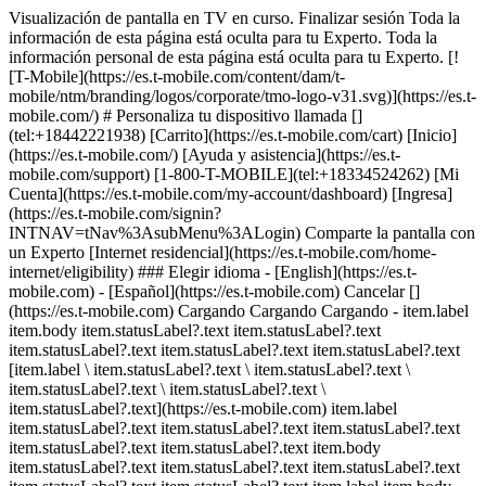
Visualización de pantalla en TV en curso. Finalizar sesión Toda la
información de esta página está oculta para tu Experto. Toda la
información personal de esta página está oculta para tu Experto. [!
[T-Mobile](https://es.t-mobile.com/content/dam/t-
mobile/ntm/branding/logos/corporate/tmo-logo-v31.svg)](https://es.t-
mobile.com/) # ​​​​​​​Personaliza tu dispositivo llamada []
(tel:+18442221938) [Carrito](https://es.t-mobile.com/cart) [Inicio]
(https://es.t-mobile.com/) [Ayuda y asistencia](https://es.t-
mobile.com/support) [1-800-T-MOBILE](tel:+18334524262) [Mi
Cuenta](https://es.t-mobile.com/my-account/dashboard) [Ingresa]
(https://es.t-mobile.com/signin?
INTNAV=tNav%3AsubMenu%3ALogin) Comparte la pantalla con
un Experto [Internet residencial](https://es.t-mobile.com/home-
internet/eligibility) ### Elegir idioma - [English](https://es.t-
mobile.com) - [Español](https://es.t-mobile.com) Cancelar []
(https://es.t-mobile.com) Cargando Cargando Cargando - item.label
item.body item.statusLabel?.text item.statusLabel?.text
item.statusLabel?.text item.statusLabel?.text item.statusLabel?.text
[item.label \ item.statusLabel?.text \ item.statusLabel?.text \
item.statusLabel?.text \ item.statusLabel?.text \
item.statusLabel?.text](https://es.t-mobile.com) item.label
item.statusLabel?.text item.statusLabel?.text item.statusLabel?.text
item.statusLabel?.text item.statusLabel?.text item.body
item.statusLabel?.text item.statusLabel?.text item.statusLabel?.text