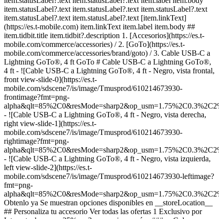
item.statusLabel?.text item.statusLabel?.text item.label item.body
item.statusLabel?.text item.statusLabel?.text item.statusLabel?.text
item.statusLabel?.text item.statusLabel?.text [item.linkText]
(https://es.t-mobile.com) item.linkText item.label item.body ##
item.tidbit.title item.tidbit?.description
1. [Accesorios](https://es.t-
mobile.com/commerce/accessories) / 2. [GoTo](https://es.t-
mobile.com/commerce/accessories/brand/goto) / 3. Cable USB-C a
Lightning GoTo®, 4 ft GoTo # Cable USB-C a Lightning GoTo®,
4 ft - ![Cable USB-C a Lightning GoTo®, 4 ft - Negro, vista frontal,
front view-slide-0](https://es.t-
mobile.com/sdscene7/is/image/Tmusprod/610214673930-
frontimage?fmt=png-
alpha&qlt=85%2C0&resMode=sharp2&op_usm=1.75%2C0.3%2C2
- ![Cable USB-C a Lightning GoTo®, 4 ft - Negro, vista derecha,
right view-slide-1](https://es.t-
mobile.com/sdscene7/is/image/Tmusprod/610214673930-
rightimage?fmt=png-
alpha&qlt=85%2C0&resMode=sharp2&op_usm=1.75%2C0.3%2C2
- ![Cable USB-C a Lightning GoTo®, 4 ft - Negro, vista izquierda,
left view-slide-2](https://es.t-
mobile.com/sdscene7/is/image/Tmusprod/610214673930-leftimage?
fmt=png-
alpha&qlt=85%2C0&resMode=sharp2&op_usm=1.75%2C0.3%2C2
Obtenlo ya Se muestran opciones disponibles en __storeLocation__ ## Personaliza tu accesorio Ver todas las ofertas 1 Exclusivo por Internet: ahorra un 25% en 3 accesorios o más ### __Color:__ Color: ### __Color:__ Negro Color: Negro En existencia __Obtenlo ya__ Comprar en __storeLocation__ No se ha podido recuperar información de la tienda. __Recogerlo en una tienda__ Se muestran artículos en __storeLocation__ No se ha podido recuperar información de la tienda. __stockStatusLabel__, storeLocation o __enviarlo__ al seleccionar Enviármelo en el carrito. ### Opciones de entrega Deseo que me lo envíen Fecha de envío est. Aug 8 - Aug 11 Recogerlo en una tienda stockStatusLabel storeLocation (storeDistance mi) [Editar ubicación](#) Encuentra una tienda cerca [Editar ubicación](#) __Agotado__ __Agotado__ __En existencia__ Cargando Cargando Cargando Cargando Cargando Cargando Cargando Cargando Cargando Cargando Cargando Cargando Cargando Cargando opciones de entrega, por favor espera Método de entrega Entrega el mismo día No disponible en currentZipCode Recíbelo alrededor de las expectedDeliveryTime Costo de entrega real: $9.99 Costo de entrega con descuento: gratis Recoger en la tienda Agotado en storeName Hoy en storeName Gratis Envío No disponible Fecha de envío estimada: shippingDate Gratis Método de entrega Entrega el mismo día No disponible en currentZipCode Recíbelo alrededor de las expectedDeliveryTime Costo de entrega real: $9.99 Costo de entrega con descuento: gratis Entrega el mismo día No disponible en currentZipCode Recíbelo alrededor de las Invalid Date Costo de entrega real: $9.99 Costo de entrega con descuento: gratis Recoger en la tienda Agotado en storeName Hoy en storeName Gratis Recoger en la tienda Agotado en storeName Agotado en Dulles Retail Pl & Columbia Pl Hoy en Dulles Retail Pl & Columbia Pl Gratis Envío No disponible Fecha de envío estimada: shippingDate Gratis Envío No disponible Fecha de envío estimada: Aug 8 - Aug 11 Gratis __Tu tienda:__ [storeLocation (storeDistance mi)](#) Encuentra una tienda cerca [Editar ubicación](#) No disponible en currentZipCode No disponible en # Entregar a currentZipCode Editar ubicación # Enviar a currentZipCode __¿Eres un cliente nuevo o existente?__ Cliente existente Cliente nuevo __Bienvenido a T-Mobile (cliente nuevo)__ Editar __Elegir una opción de pago__ __Pagar mensualmente__ A pagar hoy $0.00 + impuestos $1.25/mes por 12 meses __Pagar el monto total__ $14.99 \+ impuesto Si eliges pagar mensualmente y cancelas el servicio móvil, deberás pagar el saldo restante del accesorio. Para clientes elegibles. Tasa de interés anual de 0%. Se requiere servicio elegible. [](https://es.t-mobile.com) __Con plan de pago: actualMonthlyValue/mes por paymentTerms meses, sin intereses.__ A pagar hoy dueToday + impuestos y otros cargos __Precio sin descuento: payInFullStrikeThroughValue payInFull__ + impuesto Si eliges pagar mensualmente y cancelas el servicio móvil, deberás pagar el saldo restante del dispositivo. Solo para clientes elegibles. 0% de interés anual (APR). Se requiere compra mínima de $49 en accesorios y servicio elegible. [](https://es.t-mobile.com) 1 Quantity 1 Agregar Dulles Retail Pl & Columbia Pl (1 mi) __¿Deseas recibirlo antes?__ Encontrar tiendas cercanas Detalles ### Otras características * * * Cable USB-C a Lightning GoTo™, 4 ft ### ¿Qué hay en la caja? * * * - Cable de 4 pies ### Detalles adicionales de especificaciones * * * __Peso__ 1.485 onzas * * * __Duración__ 2.6 pulgadas * * * __Altura__ 6.42 pulgadas * * * __Ancho__ 0.79 pulgadas * * * [](https://es.t-mobile.com) ver detalles ## promoción aplicada ver detalles ## | ![Logotipo de T-Mobile](https://es.t-mobile.com/sdscene7/is/image/Tmusprod/fg-tmobile-logo?ts=1710994518480&dpr=off "Logotipo de T-Mobile") __Ingresa a tu cuenta.__ Ingresa Continuar como invitado. [__¿Necesitas ayuda para ingresar?__](https://es.account.t-mobile.com/signin/v2/ "Enlace Necesito ayuda para ingresar") [__Crea un T-Mobile ID__](https://es.account.t-mobile.com/signin/v2/ "Crear una ID de T-Mobile") promoLongDescription Hola userName! Te damos la bienvenida a T-Mobile ¡Hola! Te damos la bienvenida a T-Mobile Tienda T-Mobile Experience storeLocation Dirección 22000 Dulles Retail Plaza Suite 182 Sterling, VA 20166 Salta la fila y aprovecha nuestras mejores ofertas y la selección más grande durante tu visita a la tienda. Compra en esta tienda ¿No estás en esta tienda? ## Selecciona una tienda ( mi) , , , Horario de hoy: - [](https://es.t-mobile.com) Configura esta tienda [](https://es.t-mobile.com) [Indicaciones](https://es.t-mobile.com) [Llamar a la tienda](tel:+1-undefined) - ### Horario de atención de la tienda Lunes a sábado - Domingo ## Selecciona una tienda ### Lo sentimos, hubo un problema técnico Los servicios que utilizamos para buscar tiendas según la ubicación no están funcionando en este momento. Busca por ciudad y estado o código postal para comprobar la disponibilidad en tiendas cercanas. No encontramos tiendas de T-Mobile cercanas. Prueba con otra ciudad, estado o código postal para buscar otras tiendas. Vuelve a intentarlo para encontrar la tienda más cercana. ( mi) , , , Horario de hoy: - En existencia Apresúrate, solo quedan unos cuantos [](https://es.t-mobile.com) ( mi) , , , Horario de hoy: - En existencia Apresúrate, solo quedan unos cuantos [](https://es.t-mobile.com) Dulles Retail Pl & Columbia Pl (1.0 mi) 22000 Dulles Retail Plaza Suite 182, Sterling, VA, 20166 Horario de hoy: 11am - 6pm En existencia Apresúrate, solo quedan unos cuantos [](https://es.t-mobile.com) Dulles Town Center (2.7 mi) 21100 Dulles Town Circle G-110, Sterling, VA, 20166 Horario de hoy: 11am - 7pm En existencia Apresúrate, solo quedan unos cuantos [](https://es.t-mobile.com) Reston Pkwy & New Dominion Rd (6.1 mi) 1837 Fountain Dr, Reston, VA, 20190 Horario de hoy: 11am - 6pm En existencia Apresúrate, solo quedan unos cuantos [](https://es.t-mobile.com) Fair Oaks Mall (10.9 mi) 11913U Fair Oaks Mall, Fairfax, VA, 22033 Horario de hoy: 11am - 7pm En existencia Apresúrate, solo quedan unos cuantos [](https://es.t-mobile.com) Tyson's Corner (13.8 mi) 1961 Chain Bridge Rd Ste J008L, McLean, VA, 22102 Horario de hoy: 11am - 7pm En existencia Apresúrate, solo quedan unos cuantos [](https://es.t-mobile.com) Sudley Rd & Streamwalk Ln (14.5 mi) 7305 Sudley Road, Manassas, VA, 20109 Horario de hoy: 11am - 6pm En existencia Apresúrate, solo quedan unos cuantos [](https://es.t-mobile.com) Recoger aquí Recoger aquí # Encuentra una tienda Selecciona un código postal y ciudad válidos __( mi)__ , , , Horario de hoy - [](https://es.t-mobile.com) * * * __Dulles Retail Pl & Columbia Pl (1.0 mi)__ 22000 Dulles Retail Plaza Suite 182, Sterling, VA, 20166 Horario de hoy 10am - 8pm [](https://es.t-mobile.com/store-locator/va/sterling/dulles-retail-pl-columbia-pl) * * * __Dulles Town Center (2.7 mi)__ 21100 Dulles Town Circle G-110, Sterling, VA, 20166 Horario de hoy 11am - 8pm [](https://es.t-mobile.com/store-locator/va/sterling/dulles-town-center) * * * __Reston Pkwy & New Dominion Rd (6.1 mi)__ 1837 Fountain Dr, Reston, VA, 20190 Horario de hoy 10am - 8pm [](https://es.t-mobile.com/store-locator/va/reston/reston-pkwy-new-dominion-rd) * * * __Fair Oaks Mall (10.9 mi)__ 11913U Fair Oaks Mall, Fairfax, VA, 22033 Horario de hoy 10am - 8pm [](https://es.t-mobile.com/store-locator/va/fairfax/fair-oaks-mall) * * * __Tyson's Corner (13.8 mi)__ 1961 Chain Bridge Rd Ste J008L, McLean, VA, 22102 Horario de hoy 10am - 9pm [](https://es.t-mobile.com/store-locator/va/mclean/tysons-corner) * * * __Sudley Rd & Streamwalk Ln (14.5 mi)__ 7305 Sudley Road, Manassas, VA, 20109 Horario de hoy 10am - 9pm [](https://es.t-mobile.com/store-locator/va/manassas/sudley-rd-streamwalk-ln) * * * Selecciona una tienda ## Obtenlo más rápido con la opción de recogerlo en la tienda ¡Recibe tu pedido hoy mismo! Al revisar tu pedido, selecciona Retiro en tienda como método de entrega y empezaremos a preparar tu pedido en la tienda T-Mobile elegible que prefieras. Los accesorios actualmente no están disponibles para retiro en tienda. Recibirás un email cuando tu pedido esté listo para ser recogido y dispondrás de dos días laborales para retirarlo. # Lo sentimos, no eres elegible para esta promoción. De todos modos, puedes realizar la compra y aprovechar la red, los beneficios y las ventajas de T-Mobile. # Agotado Algunos artículos están agotados en storeName Puedes elegir que te envíen el pedido o consultar otros artículos disponibles en la tienda que seleccionaste para recogerlo. Cerrar ## Se eliminarán todos los artículos del carrito Al agregar este producto, se eliminarán los artículos ya agregados a tu carrito. Confirmar Cancelar # Los clientes también compraron Cargando Cargando Cargando Cargando Cargando Cargando Cargando [Aún no hay reseñas \ Precio normal: Precio original$ Precio de oferta$ Precio total: $](https://es.t-mobile.com) Ver 1 promociones Exclusivo por Internet: ahorra un 25% en 3 accesorios o más [![apple Adaptador de corriente con USB-C Apple de 20 W](https://cdn.tmobile.com/content/dam/t-mobile/en-p/accessories/195949537110/195949537110-thumbnail.png) \ apple __Adaptador de corriente con USB-C Apple de 20 W__ \ Aún no hay reseñas \ 4.5 (256) \ 4.5 de 5 estrellas con 256 reseñas \ Aún no hay reseñas \ ![white](https://cdn.tmobile.com/images/png/products/accessories/195949537110/195949537110-swatch.gif) \ Precio normal: Precio original$ Precio de oferta$ Precio total: $ \ Desde $1.67/mes por 12 meses Desde $1.67/mes por 12 meses $0.00 de pago inicial + impuestos a pagar hoy Precio normal: Precio original$