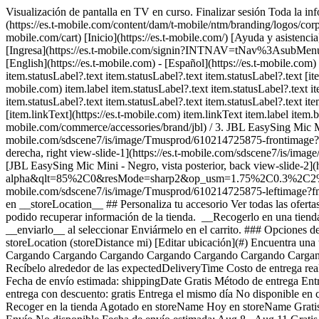
Visualización de pantalla en TV en curso. Finalizar sesión Toda la inf
(https://es.t-mobile.com/content/dam/t-mobile/ntm/branding/logos/corpora
mobile.com/cart) [Inicio](https://es.t-mobile.com/) [Ayuda y asiste
[Ingresa](https://es.t-mobile.com/signin?INTNAV=tNav%3AsubMenu%3AL
[English](https://es.t-mobile.com) - [Español](https://es.t-mobile.com
item.statusLabel?.text item.statusLabel?.text item.statusLabel?.text [item
mobile.com) item.label item.statusLabel?.text item.statusLabel?.text it
item.statusLabel?.text item.statusLabel?.text item.statusLabel?.text it
[item.linkText](https://es.t-mobile.com) item.linkText item.label item.bo
mobile.com/commerce/accessories/brand/jbl) / 3. JBL EasySing Mic Min
mobile.com/sdscene7/is/image/Tmusprod/610214725875-frontima
derecha, right view-slide-1](https://es.t-mobile.com/sdscene7
[JBL EasySing Mic Mini - Negro, vista posterior, back view-slide-
alpha&qlt=85%2C0&resMode=sharp2&op_usm=1.75%2C0.3%2C2%2C0&dpr=
mobile.com/sdscene7/is/image/Tmusprod/610214725875-leftim