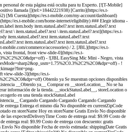
n personal de esta página está oculta para tu Experto. [![T-Mobile]
positivo llamada [](tel:+18442221938) [Carrito](https://es.t-
262) [Mi Cuenta](https://es.t-mobile.com/my-account/dashboard)
s://es.t-mobile.com/home-internet/eligibility) ### Elegir idioma -
m.label item.body item.statusLabel?.text item.statusLabel?.text
?.text \ item.statusLabel?.text \ item.statusLabel?.text](https://es.t-
body item.statusLabel?.text item.statusLabel?.text
usLabel?.text item.statusLabel?.text item.statusLabel?.text
s.t-mobile.com/commerce/accessories) / 2. [JBL](https://es.t-
a frontal, front view-slide-0](https://es.t-
2C2%2C0&dpr=off) - ![JBL EasySing Mic Mini - Negro, vista
%2C0&resMode=sharp2&op_usm=1.75%2C0.3%2C2%2C0&dpr=off) - !
backimage?fmt=png-
ew-slide-3](https://es.t-
0.3%2C2%2C0&dpr=off)
Obtenlo ya Se muestran opciones disponibles en __storeLocation__ ## Personaliza tu accesorio Ver todas las ofertas 0 ### __Color:__ Color: ### __Color:__ Negro Color: Negro En existencia __Obtenlo ya__ Comprar en __storeLocation__ No se ha podido recuperar información de la tienda. __Recogerlo en una tienda__ Se muestran artículos en __storeLocation__ No se ha podido recuperar información de la tienda. __stockStatusLabel__, storeLocation o __enviarlo__ al seleccionar Enviármelo en el carrito. ### Opciones de entrega Deseo que me lo envíen Fecha de envío est. Aug 8 - Aug 11 Recogerlo en una tienda stockStatusLabel storeLocation (storeDistance mi) [Editar ubicación](#) Encuentra una tienda cerca [Editar ubicación](#) __Agotado__ __Agotado__ __En existencia__ Cargando Cargando Cargando Cargando Cargando Cargando Cargando Cargando Cargando Cargando Cargando Cargando Cargando Cargando opciones de entrega, por favor espera Método de entrega Entrega el mismo día No disponible en currentZipCode Recíbelo alrededor de las expectedDeliveryTime Costo de entrega real: $9.99 Costo de entrega con descuento: gratis Recoger en la tienda Agotado en storeName Hoy en storeName Gratis Envío No disponible Fecha de envío estimada: shippingDate Gratis Método de entrega Entrega el mismo día No disponible en currentZipCode Recíbelo alrededor de las expectedDeliveryTime Costo de entrega real: $9.99 Costo de entrega con descuento: gratis Entrega el mismo día No disponible en currentZipCode Recíbelo alrededor de las expectedDeliveryTime Costo de entrega real: $9.99 Costo de entrega con descuento: gratis Recoger en la tienda Agotado en storeName Hoy en storeName Gratis Recoger en la tienda Agotado en storeName Hoy en storeName Gratis Envío No disponible Fecha de envío estimada: shippingDate Gratis Envío No disponible Fecha de envío estimada: Aug 8 - Aug 11 Gratis __Tu tienda:__ [storeLocation (storeDistance mi)](#) Encuentra una tienda cerca [Editar ubicación](#) No disponible en currentZipCode No disponible en # Entregar a currentZipCode Editar ubicación # Enviar a currentZipCode __¿Eres un cliente nuevo o existente?__ Cliente existente Cliente nuevo __Bienvenido a T-Mobile (cliente nuevo)__ Editar __Elegir una opción de pago__ __Pagar mensualmente__ A pagar hoy $0.00 + impuestos $15.00/mes por 12 meses __Pagar el monto total__ $179.99 \+ impuesto Si eliges pagar mensualmente y cancelas el servicio móvil, deberás pagar el saldo restante del accesorio. Para clientes elegibles. Tasa de interés anual de 0%. Se requiere servicio elegible. [](https://es.t-mobile.com) __Con plan de pago: actualMonthlyValue/mes por paymentTerms meses, sin intereses.__ A pagar hoy dueToday + impuestos y otros cargos __Precio sin descuento: payInFullStrikeThroughValue payInFull__ + impuesto Si eliges pagar mensualmente y cancelas el servicio móvil, deberás pagar el saldo restante del dispositivo. Solo para clientes elegibles. 0% de interés anual (APR). Se requiere compra mínima de $49 en accesorios y servicio elegible. [](https://es.t-mobile.com) 1 Quantity 1 Agregar ( mi) __¿Deseas recibirlo antes?__ Encontrar tiendas cercanas Detalles ### Otras características * * * Dondequiera que te llegue la inspiración, el JBL EasySing Mic Mini está listo. Este micrófono ligero y de bolsillo ofrece un sonido nítido y de gran calidad, con las herramientas vocales EasySing integradas, para que lo puedas llevar a cualquier parte. Conecta el adaptador inalámbrico de IA y convierte tus bocinas portátiles JBL compatibles o los modelos PartyBox* en tu propio equipo de karaoke para fiestas en casa y reuniones entre amigos. Con solo un toque, la función AI Vocal Removal transforma tus canciones favoritas en pistas de acompañamiento, mientras que el realce de agudos y la reverberación natural ayudan a que tu voz suene con fuerza y expresividad. El EasySing Mic Mini se conecta fácilmente a bocinas JBL y modelos PartyBox compatibles, así como a otras bocinas, teléfonos y laptops a través de Aux, USB-C o Bluetooth. Ya sea una jam session, una retransmisión en vivo o una sesión rápida de podcast, lo tendrás todo listo en unos segundos. Fíjalo con el imán que viene incluido para cantar, toma el asa en forma de anillo para tener un agarre firme mientras actúas o grabas, y muévete con total libertad mientras creas. Con hasta 6 horas de autonomía, encendido y apagado automáticos y un control sencillo a través de la app JBL One, el EasySing Mic Mini hace que tu voz sea la protagonista. El JBL EasySing Mic Mini está fabricado con plástico reciclado postconsumo. Además, viene en un envoltorio de papel con certificación FSC impreso con tinta de soja.* Compatible con JBL Boombox 4, JBL Xtreme 5, JBL Charge 6, JBL Flip 7, JBL Grip, JBL Go 5, las bocinas portátiles JBL más recientes y todos los modelos JBL PartyBox, ya sea a través de USB-C o de la entrada auxiliar (cable auxiliar no incluido). ### ¿Qué hay en la caja? * * * - 1 micrófono - 1 adaptador de IA - 1 estuche de carga - 1 asa magnética para micrófono - 1 clip magnético - 1 estuche portátil - 1 guía rápida para comenzar - 1 hoja de seguridad ### Detalles adicionales de especificaciones * * * __Peso__ 0.08 lb * * * __Duración__ 0.96 pulgadas * * * __Altura__ 2.41 pulgadas * * * __Ancho__ 1.32 pulgadas * * * [](https://es.t-mobile.com) ver detalles ## promoción aplicada ver detalles ## | ![Logotipo de T-Mobile](https://es.t-mobile.com/sdscene7/is/image/Tmusprod/fg-tmobile-logo?ts=1710994518480&dpr=off "Logotipo de T-Mobile") __Ingresa a tu cuenta.__ Ingresa Continuar como invitado. [__¿Necesitas ayuda para ingresar?__](https://es.account.t-mobile.com/signin/v2/ "Enlace Necesito ayuda para ingresar") [__Crea un T-Mobile ID__](https://es.account.t-mobile.com/signin/v2/ "Crear una ID de T-Mobile") promoLongDescription Hola userName! Te damos la bienvenida a T-Mobile ¡Hola! Te damos la bienvenida a T-Mobile Tienda T-Mobile Experience storeLocation Dirección bowisStoreStreetAddress bowisStoreCity, bowisStoreState bowisStoreZipCode Salta la fila y aprovecha nuestras mejores ofertas y la selección más grande durante tu visita a la tienda. Compra en esta tienda ¿No estás en esta tienda? ## Selecciona una tienda ( mi) , , , Horario de hoy: - [](https://es.t-mobile.com) Configura esta tienda [](https://es.t-mobile.com) [Indicaciones](https://es.t-mobile.com) [Llamar a la tienda](tel:+1-undefined) - ### Horario de atención de la tienda Lunes a sábado - Domingo ## Selecciona una tienda ### Lo sentimos, hubo un problema técnico Los servicios que utilizamos para buscar tiendas según la ubicación no están funcionando en este momento. Busca por ciudad y estado o código postal para comprobar la disponibilidad en tiendas cercanas. No encontramos tiendas de T-Mobile cercanas. Prueba con otra ciudad, estado o código postal para buscar otras tiendas. Vuelve a intentarlo para encontrar la tienda más cercana. ( mi) , , , Horario de hoy: - En existencia Apresúrate, solo quedan unos cuantos [](https://es.t-mobile.com) Recoger aquí # Encuentra una tienda Selecciona un código postal y ciudad válidos __( mi)__ , , , Horario de hoy - [](https://es.t-mobile.com) * * * Selecciona una tienda ## Obtenlo más rápido con la opción de recogerlo en la tienda ¡Recibe tu pedido hoy mismo! Al revisar tu pedido, selecciona Retiro en tienda como método de entrega y empezaremos a preparar tu pedido en la tienda T-Mobile elegible que prefieras. Los accesorios actualmente no están disponibles para retiro en tienda. Recibirás un email cuando tu pedido esté listo para ser recogido y dispondrás de dos días laborales para retirarlo. # Lo sentimos, no eres elegible para esta promoción. De todos modos, puedes realizar la compra y aprovechar la red, los beneficios y las ventajas de T-Mobile. # Agotado Algunos artículos están agotados en storeName Puedes elegir que te envíen el pedido o consultar otros artículos disponibles en la tienda que seleccionaste para recogerlo. Cerrar ## Se eliminarán todos los artículos del carrito Al agregar este producto, se eliminarán los artículos ya agregados a tu carrito. Confirmar Cancelar # Los clientes también compraron Cargando Cargando Cargando Cargando Cargando Cargando Cargando [Aún no hay reseñas \ Precio normal: Precio original$ Precio de oferta$ Precio total: $](https://es.t-mobile.com) [![jbl JBL PartyBox Encore Essential 2](https://cdn.tmobile.com/content/dam/t-mobile/en-p/accessories/610214687524/610214687524-thumbnail.png) \ jbl __JBL PartyBox Encore Essential 2__ \ Aún no hay reseñas \ Aún no hay reseñas \ Aún no hay reseñas \ ![black](https://cdn.tmobile.com/images/png/products/accessories/610214687524/610214687524-swatch.gif) \ Precio normal: Precio original$ Precio de oferta$ Precio total: $ \ Desde $27.50/mes por 12 meses Desde $27.50/mes por 12 meses $0.00 de pago inicial + impuestos a pagar hoy Precio normal: Precio original$ Precio de oferta$ Precio total: $ Precio total: $329.99](https://es.t-mobile.com/accessory/jbl-partybox-encore-essential-2?sku=610214687524) [![jbl JBL PartyBox Club 120](https://cdn.tmobile.com/content/dam/t-mobile/en-p/accessories/610214682956/610214682956-thumbnail.png) \ jbl __JBL PartyBox Club 120__ \ Aún no hay reseñas \ Aún no hay reseñas \ Aún no hay reseñas \ ![white](https://cdn.tmobile.com/images/png/products/accessories/610214682970/610214682970-swatch.gif)![black](https://cdn.tmobile.com/images/png/products/accessories/610214682956/610214682956-swatch.gif) \ Precio normal: Precio original$ Precio de oferta$ Precio total: $ \ Desde $37.50/mes por 12 meses Desde $37.50/mes por 12 meses $0.00 de pago inicial + impuestos a pagar hoy Precio normal: Precio original$ Precio de oferta$ Precio total: $ Precio total: $449.99](https://