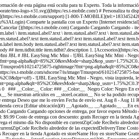
ormación de esta página está oculta para tu Experto. Toda la informació
te/tmo-logo-v31.svg)](https://es.t-mobile.com/) # ​​​​​​​Personaliza tu dis
ncia](https://es.t-mobile.com/support) [1-800-T-MOBILE](tel:+18334524
ogin) Comparte la pantalla con un Experto [Internet residencial](http
) Cancelar [](https://es.t-mobile.com) Cargando Cargando Cargando - ite
.label \ item.statusLabel?.text \ item.statusLabel?.text \ item.statusLabel
em.statusLabel?.text item.statusLabel?.text item.statusLabel?.text item.
em.label item.body item.statusLabel?.text item.statusLabel?.text item.stat
dy ## item.tidbit.title item.tidbit?.description
1. [Accesorios](https://e
i JBL # JBL EasySing Mic Mini - ![JBL EasySing Mic Mini - Negro, vist
ge?fmt=png-alpha&qlt=85%2C0&resMode=sharp2&op_usm=1.75%2C0.3%
/is/image/Tmusprod/610214725875-rightimage?fmt=png-alpha&qlt=85
2](https://es.t-mobile.com/sdscene7/is/image/Tmusprod/610214725875-
off) - ![JBL EasySing Mic Mini - Negro, vista izquierda, left vi
age?fmt=png-alpha&qlt=85%2C0&resMode=sharp2&op_usm=1.75%2C