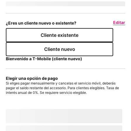
Enviar a 
currentZipCode
Editar
¿Eres un cliente nuevo o existente?
Cliente existente
Cliente nuevo
Bienvenido a
T-Mobile
(cliente nuevo)
Elegir una opción de pago
Si eliges pagar mensualmente y cancelas el servicio móvil, deberás
pagar el saldo restante del accesorio. Para clientes elegibles. Tasa de
interés anual de 0%. Se requiere servicio elegible.
Con plan de pago:
actualMonthlyValue
/mes
por
paymentTerms
meses, sin intereses.
A pagar hoy
dueToday
+ impuestos y otros cargos
Precio sin descuento:
payInFullStrikeThroughValue
payInFull
+