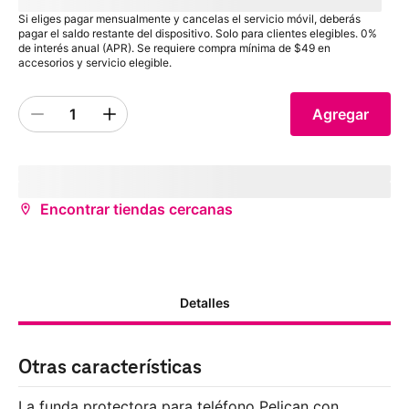
impuesto
Si eliges pagar mensualmente y cancelas el servicio móvil, deberás
pagar el saldo restante del dispositivo. Solo para clientes elegibles. 0%
de interés anual (APR). Se requiere compra mínima de $49 en
accesorios y servicio elegible.
1
Agregar
Quantity 1
inventoryStatus
storeName
(
storeDistance
mi)
¿Deseas recibirlo antes?
Encontrar tiendas cercanas
Detalles
Otras características
La funda protectora para teléfono Pelican con