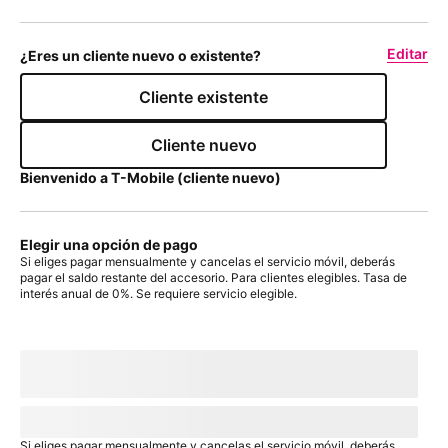
Editar
¿Eres un cliente nuevo o existente?
Cliente existente
Cliente nuevo
Bienvenido a
T-Mobile
(cliente nuevo)
Elegir una opción de pago
Si eliges pagar mensualmente y cancelas el servicio móvil, deberás
pagar el saldo restante del accesorio. Para clientes elegibles. Tasa de
interés anual de 0%. Se requiere servicio elegible.
Con plan de pago:
actualMonthlyValue
/mes
por
paymentTerms
meses, sin intereses.
A pagar hoy
dueToday
+ impuestos y otros cargos
Precio sin descuento:
payInFullStrikeThroughValue
payInFull
+
impuesto
Si eliges pagar mensualmente y cancelas el servicio móvil, deberás