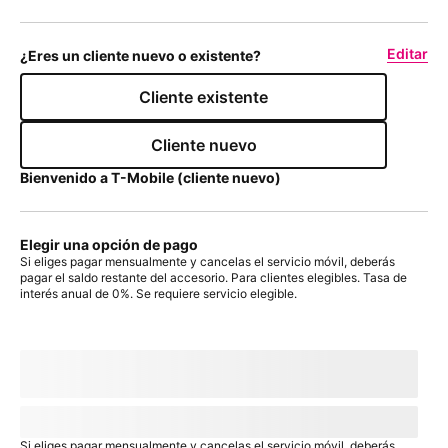
Editar
¿Eres un cliente nuevo o existente?
Cliente existente
Cliente nuevo
Bienvenido a
T-Mobile
(cliente nuevo)
Elegir una opción de pago
Si eliges pagar mensualmente y cancelas el servicio móvil, deberás
pagar el saldo restante del accesorio. Para clientes elegibles. Tasa de
interés anual de 0%. Se requiere servicio elegible.
Con plan de pago:
actualMonthlyValue
/mes
por
paymentTerms
meses, sin intereses.
A pagar hoy
dueToday
+ impuestos y otros cargos
Precio sin descuento:
payInFullStrikeThroughValue
payInFull
+
impuesto
Si eliges pagar mensualmente y cancelas el servicio móvil, deberás