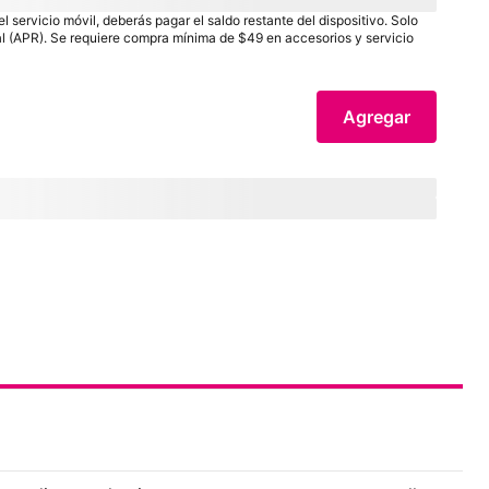
roughValue
payInFull
+ impuesto
 servicio móvil, deberás pagar el saldo restante del dispositivo. Solo
ual (APR). Se requiere compra mínima de $49 en accesorios y servicio
Agregar
Distance
mi)