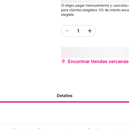
Precio sin descuento:
payInFullStrikeTh
Si eliges pagar mensualmente y cancelas el
para clientes elegibles. 0% de interés an
elegible.
1
Quantity 1
inventoryStatus
storeName
(
store
¿Deseas recibirlo antes?
Encontrar tiendas cercanas
Detalles