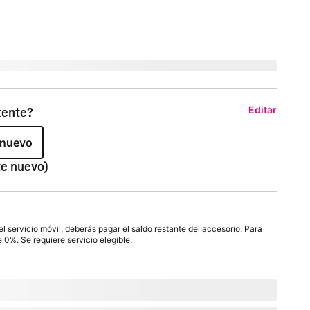
Editar
tente?
 nuevo
te nuevo)
 servicio móvil, deberás pagar el saldo restante del accesorio. Para
e 0%. Se requiere servicio elegible.
mes por
paymentTerms
meses, sin intereses.
s cargos