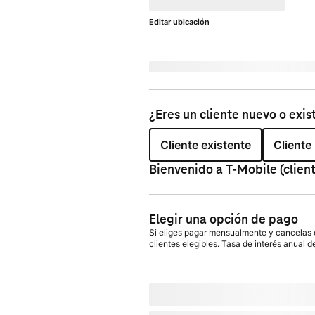
No disponible en
currentZipCode
Editar ubicación
Enviar a 
currentZipCode
¿Eres un cliente nuevo o exis
Cliente existente
Cliente
Bienvenido a
T-Mobile
(clien
Elegir una opción de pago
Si eliges pagar mensualmente y cancelas el
clientes elegibles. Tasa de interés anual d
Con plan de pago:
actualMonthlyValue
/
A pagar hoy
dueToday
+ impuestos y otro