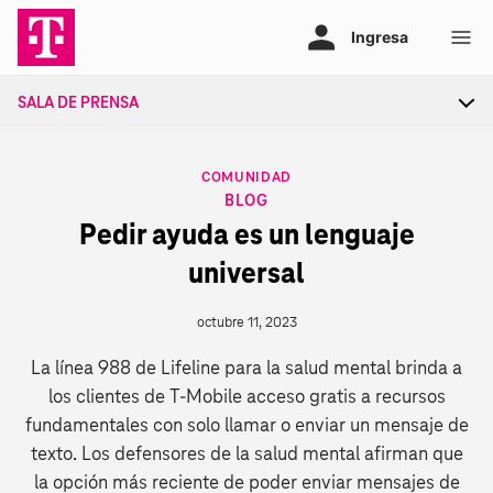
Ir
al
contenido
SALA DE PRENSA
Tog
sec
nav
CATEGORY
COMUNIDAD
BLOG
Pedir ayuda es un lenguaje
universal
octubre 11, 2023
La línea 988 de Lifeline para la salud mental brinda a
los clientes de T‑Mobile acceso gratis a recursos
fundamentales con solo llamar o enviar un mensaje de
texto. Los defensores de la salud mental afirman que
la opción más reciente de poder enviar mensajes de