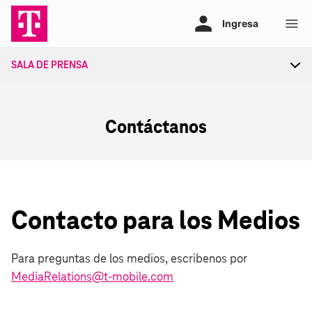
Ir
al
contenido
SALA DE PRENSA
Tog
sec
nav
Contáctanos
Contacto para los Medios
Para preguntas de los medios, escribenos por
MediaRelations@t‑mobile.com