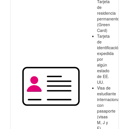
Tarjeta
de
residencia
permanente
(Green
Card)
Tarjeta
de
identificación
expedida
por
algún
estado
de EE.
UU.
Visa de
estudiante
internacional
con
pasaporte
(visas
M, J y
F)