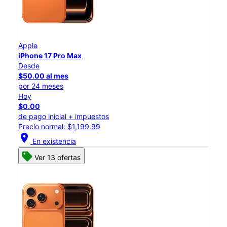
Apple
iPhone 17 Pro Max
Desde
$50.00 al mes
por 24 meses
Hoy
$0.00
de pago inicial + impuestos
Precio normal: $1,199.99
location_on
En existencia
Ver 13 ofertas