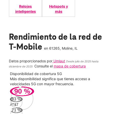
Relojes
Hotspots y
inteligentes
más
Rendimiento de la red de
T-Mobile
en
61265
, Moline, IL
Datos proporcionados por
Umlaut
Desde julio de 2025 hasta
Consulte el
mapa de cobertura
diciembre de 2025
Disponibilidad de cobertura 5G
Velo
ad
Más disponibilidad significa que tienes acceso a
Mayo
le.
velocidades 5G con mayor frecuencia.
vide
90
%
217
83
%
Mbp
AT&T
71
%