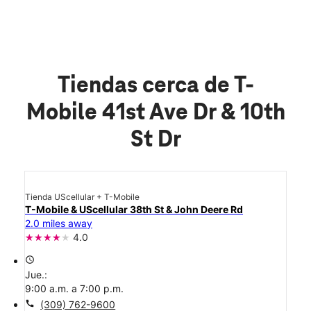
Tiendas cerca de T-
Mobile 41st Ave Dr & 10th
St Dr
Tienda UScellular + T-Mobile
T-Mobile & UScellular 38th St & John Deere Rd
2.0 miles away
4.0
access_time
Jue.:
9:00 a.m. a 7:00 p.m.
call
(309) 762-9600