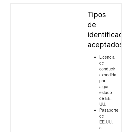
Tipos
de
identificació
aceptados
Licencia
de
conducir
expedida
por
algún
estado
de EE.
UU.
Pasaporte
de
EE.UU.
o