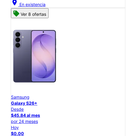
location_on
En existencia
Ver 8 ofertas
Samsung
Galaxy S26+
Desde
$45.84 al mes
por 24 meses
Hoy
$0.00