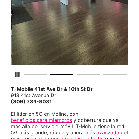
Detener carrusel
T-Mobile
41st Ave Dr & 10th St Dr
913 41st Avenue Dr
(309) 736-9031
El líder en 5G en Moline, con
beneficios para miembros
y cobertura que va
más allá del servicio móvil. T-Mobile tiene la red
5G más grande, rápida y ahora
más avanzada
del
país, respaldada por
cobertura satelital
que te