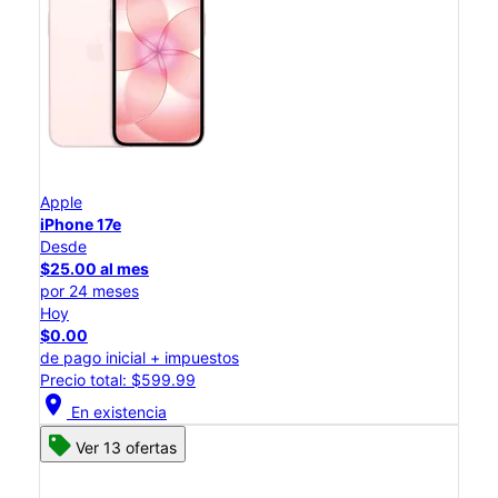
Apple
iPhone 17e
Desde
$25.00 al mes
por 24 meses
Hoy
$0.00
de pago inicial + impuestos
Precio total: $599.99
location_on
En existencia
Ver 13 ofertas