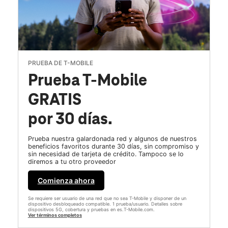
PRUEBA DE T-MOBILE
Prueba T-Mobile
GRATIS
por 30 días.
Prueba nuestra galardonada red y algunos de nuestros
beneficios favoritos durante 30 días, sin compromiso y
sin necesidad de tarjeta de crédito. Tampoco se lo
diremos a tu otro proveedor
Comienza ahora
Se requiere ser usuario de una red que no sea T-Mobile y disponer de un
dispositivo desbloqueado compatible. 1 prueba/usuario. Detalles sobre
dispositivos 5G, cobertura y pruebas en es.T-Mobile.com.
Ver términos completos