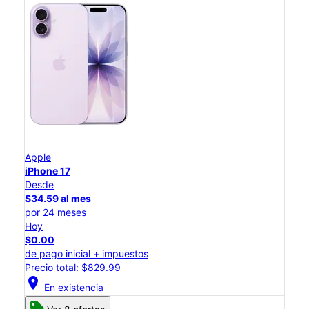
Apple
iPhone 17
Desde
$34.59 al mes
por 24 meses
Hoy
$0.00
de pago inicial + impuestos
Precio total: $829.99
location_on
En existencia