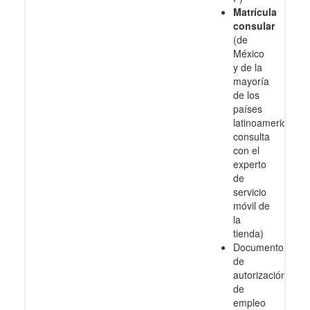
Matrícula
consular
(de
México
y de la
mayoría
de los
países
latinoamericanos
consulta
con el
experto
de
servicio
móvil de
la
tienda)
Documento
de
autorización
de
empleo