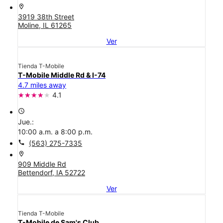
location_on
3919 38th Street
Moline, IL 61265
Ver
Tienda T-Mobile
T-Mobile Middle Rd & I-74
4.7 miles away
4.1
access_time
Jue.:
10:00 a.m. a 8:00 p.m.
call
(563) 275-7335
location_on
909 Middle Rd
Bettendorf, IA 52722
Ver
Tienda T-Mobile
T-Mobile de Sam's Club