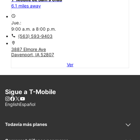
6.1 miles away
access_time
Jue.:
9:00 a.m. a 8:00 p.m.
call
(563) 593-9403
location_on
3887 Elmore Ave
Davenport, IA 52807
Ver