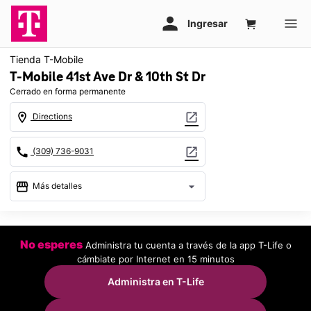
Tienda T-Mobile
T-Mobile 41st Ave Dr & 10th St Dr
Cerrado en forma permanente
location_on
open_in_new
Directions
call
open_in_new
(309) 736-9031
storefront
arrow_drop_down
Más detalles
warning
location_on
No esperes
Administra tu cuenta a través de la app T-Life o
913 41st Avenue Dr #1 Moline, IL 61265
cámbiate por Internet en 15 minutos
Administra en T-Life