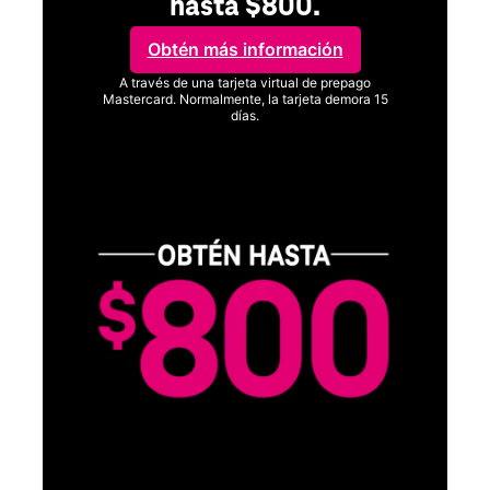
hasta $800.
Obtén más información
A través de una tarjeta virtual de prepago
Mastercard. Normalmente, la tarjeta demora 15
días.
Ver términos completos
SA
D
S
Obt
fun
O