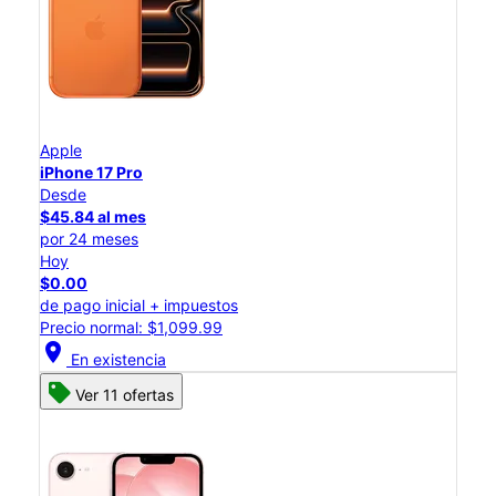
Apple
iPhone 17 Pro
Desde
$45.84 al mes
por 24 meses
Hoy
$0.00
de pago inicial + impuestos
Precio normal: $1,099.99
location_on
En existencia
Ver 11 ofertas