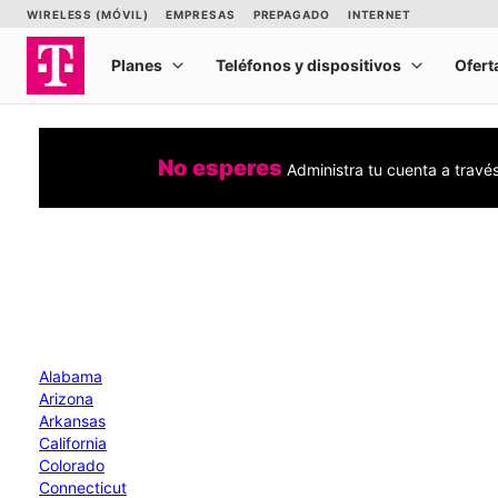
No esperes
Administra tu cuenta a travé
Alabama
Arizona
Arkansas
California
Colorado
Connecticut