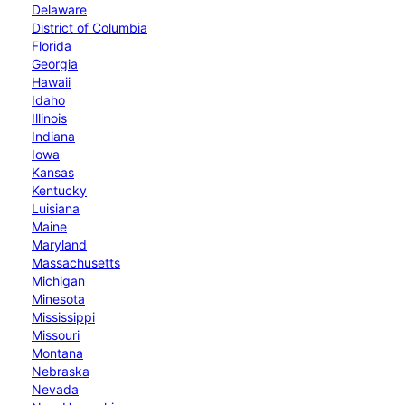
Delaware
District of Columbia
Florida
Georgia
Hawaii
Idaho
Illinois
Indiana
Iowa
Kansas
Kentucky
Luisiana
Maine
Maryland
Massachusetts
Michigan
Minesota
Mississippi
Missouri
Montana
Nebraska
Nevada