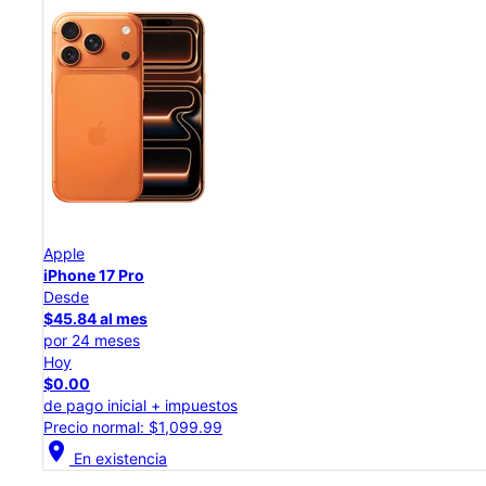
Apple
iPhone 17 Pro
Desde
$45.84 al mes
por 24 meses
Hoy
$0.00
de pago inicial + impuestos
Precio normal: $1,099.99
location_on
En existencia