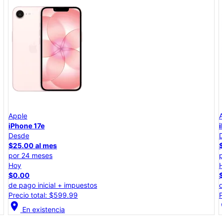
Apple
iPhone 17e
Desde
$25.00 al mes
por 24 meses
Hoy
$0.00
de pago inicial + impuestos
Precio total: $599.99
location_on
lo
En existencia