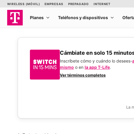
​​​​​​​Cámbiate en solo 15 minuto
Inscríbete cómo y cuándo lo desees-
mismo
o en
la app T-Life
.
Ver términos completos
La 