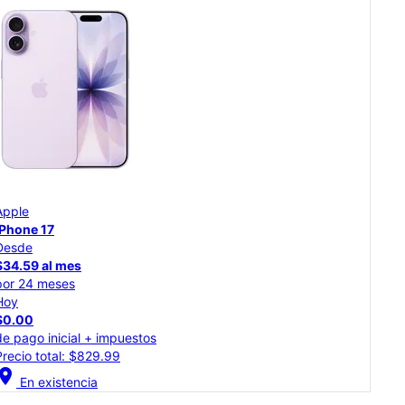
App
Apple
iPh
iPhone 17
Desde
Des
$34.59 al mes
$30
por 24 meses
por
Hoy
Hoy
$0.00
$0.
de pago inicial + impuestos
de p
Precio total: $829.99
Prec
cation_on
En existencia
location_on