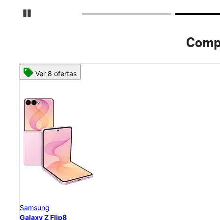
Detener carrusel
Compr
Ver 8 ofertas
Samsung
Galaxy Z Flip8