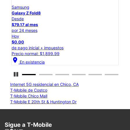
Samsung
Galaxy Z Flip8
Desde
$50.00 al mes
por 24 meses
Hoy
$0.00
de pago inicial + impuestos
Precio normal: $1,199.99
location_on
En existencia
Detener carrusel
Internet 5G residencial en Chico, CA
T-Mobile de Costco
T-Mobile Chico Mall
T-Mobile E 20th St & Huntington Dr