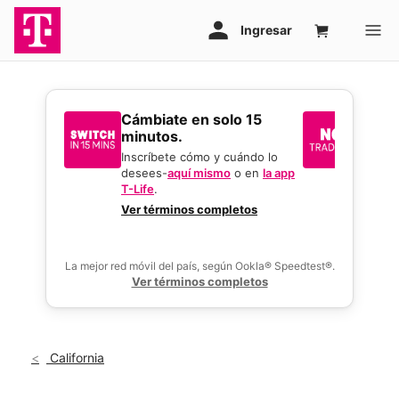
​​​​​​​Cámbiate en solo 15
Sin i
minutos.
reque
mejor
Inscríbete cómo y cuándo lo
desees-
aquí mismo
o en
la app
Usa tu 
T-Life
.
gran o
activar
Ver términos completos
ofertas
La mejor red móvil del país, según Ookla® Speedtest®.
Ver términos completos
California