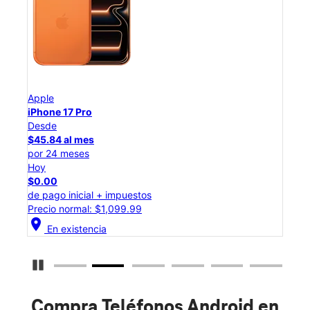
Apple
App
iPhone 17 Pro
iPho
Desde
Des
$45.84 al mes
$25
por 24 meses
por 
Hoy
Hoy
$0.00
$0.
de pago inicial + impuestos
de p
Precio normal: $1,099.99
Prec
location_on
location_on
En existencia
Detener carrusel
Compra Teléfonos Android en