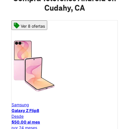
Cudahy, CA
Ver 8 ofertas
Samsung
Sam
Galaxy Z Flip8
Gal
Desde
Des
$50.00 al mes
$25
por 24 meses
por 