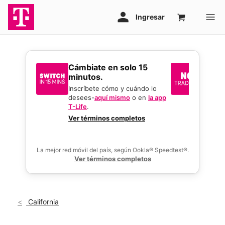
​​​​​​​Cámbiate en solo 15
Sin i
minutos.
reque
mejor
Inscríbete cómo y cuándo lo
desees-
aquí mismo
o en
la app
Usa tu 
T-Life
.
gran o
activar
Ver términos completos
ofertas
La mejor red móvil del país, según Ookla® Speedtest®.
Ver términos completos
California