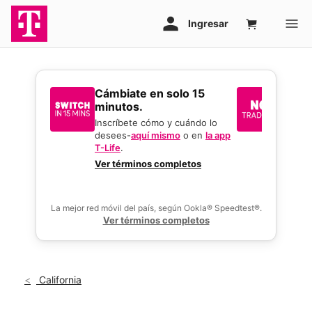
​​​​​​​Cámbiate en solo 15
Sin i
minutos.
reque
mejor
Inscríbete cómo y cuándo lo
desees-
aquí mismo
o en
la app
Usa tu 
T-Life
.
gran o
activar
Ver términos completos
ofertas
La mejor red móvil del país, según Ookla® Speedtest®.
Ver términos completos
California