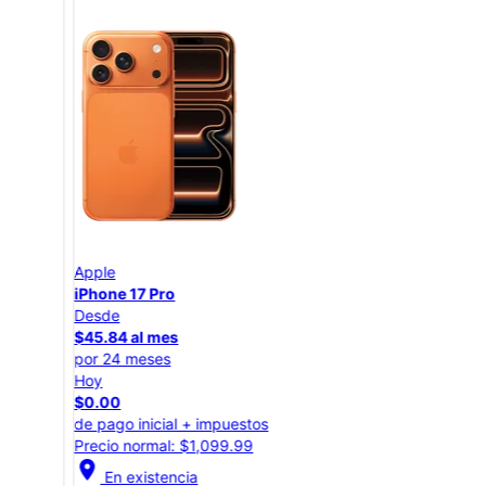
Apple
App
iPhone 17 Pro
iPho
Desde
Des
$45.84 al mes
$25
por 24 meses
por 
Hoy
Hoy
$0.00
$0.
de pago inicial + impuestos
de p
Precio normal: $1,099.99
Prec
location_on
location_on
En existencia