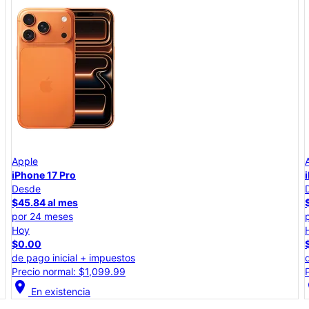
Apple
iPhone 17e
Desde
$25.00 al mes
por 24 meses
Hoy
$0.00
de pago inicial + impuestos
Precio total: $599.99
location_on
lo
En existencia