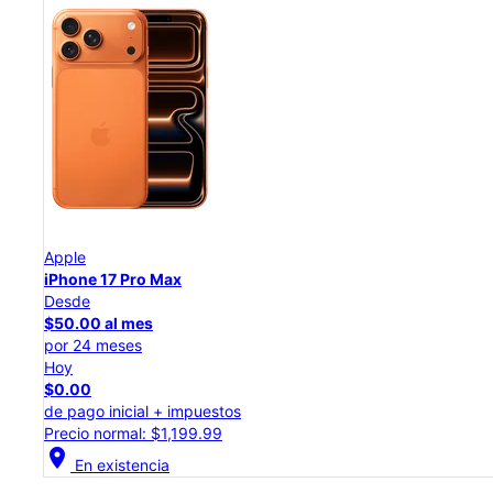
Apple
iPhone 17 Pro
Desde
$45.84 al mes
por 24 meses
Hoy
$0.00
de pago inicial + impuestos
Precio normal: $1,099.99
location_on
En existencia