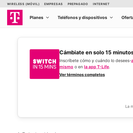
​​​​​​​Cámbiate en solo 15 minuto
Inscríbete cómo y cuándo lo desees-
mismo
o en
la app T-Life
.
Ver términos completos
La 