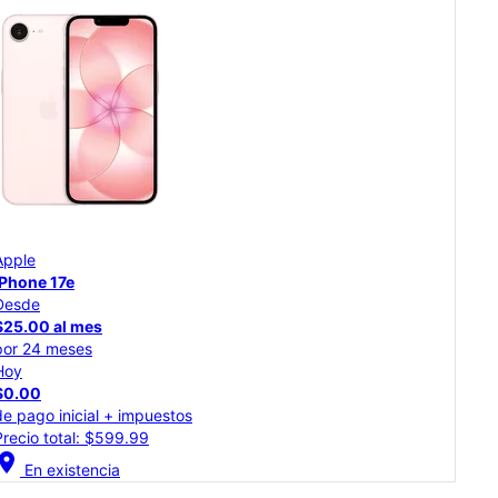
Apple
App
iPhone Air
iPh
Desde
Des
$41.67 al mes
$34
por 24 meses
por
Hoy
Hoy
$0.00
$0.
de pago inicial + impuestos
de p
Precio total: $999.99
Prec
cation_on
location_on
En existencia