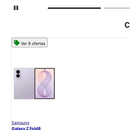
Detener carrusel
C
Ver 8 ofertas
Samsung
Galaxy Z Flip8