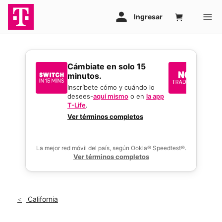
​​​​​​​Cámbiate en solo 15
Sin i
minutos.
reque
mejor
Inscríbete cómo y cuándo lo
desees-
aquí mismo
o en
la app
Usa tu 
T-Life
.
gran o
activar
Ver términos completos
ofertas
La mejor red móvil del país, según Ookla® Speedtest®.
Ver términos completos
California