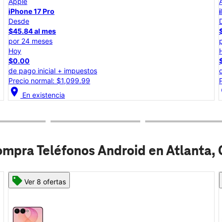
Apple
iPhone 17e
Desde
$25.00 al mes
por 24 meses
Hoy
$0.00
de pago inicial + impuestos
Precio total: $599.99
location_on
lo
En existencia
mpra Teléfonos Android en Atlanta,
Ver 6 ofertas