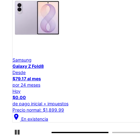
Samsung
Galaxy Z Flip8
Desde
$50.00 al mes
por 24 meses
Hoy
$0.00
de pago inicial + impuestos
Precio normal: $1,199.99
location_on
En existencia
Detener carrusel