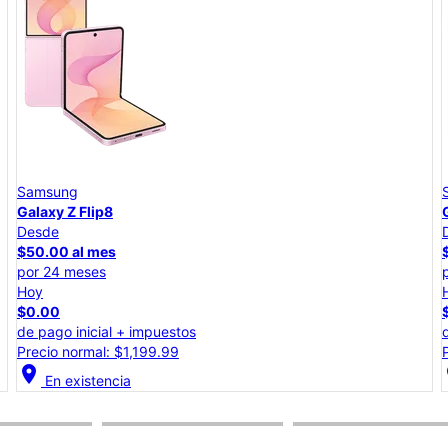
Samsung
Galaxy A57 5G
Desde
$25.00 al mes
por 24 meses
Hoy
$0.00
de pago inicial + impuestos
Precio total: $599.99
location_on
lo
En existencia