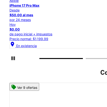
Apple
iPhone 17 Pro
Desde
$45.84 al mes
por 24 meses
Hoy
$0.00
de pago inicial + impuestos
Precio normal: $1,099.99
location_on
En existencia
Detener carrusel
Co
Ver 8 ofertas