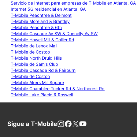
Servicio de Internet para empresas de T-Mobile en Atlanta, GA
Internet 5G residencial en Atlanta, GA
T-Mobile Peachtree & Delmont
T-Mobile Moreland & Brantley
T-Mobile Peachtree & 6th
T-Mobile Cascade Av SW & Donnelly Av SW
T-Mobile Howell Mill & Collier Rd
T-Mobile de Lenox Mall
T-Mobile de Costco
T-Mobile North Druid Hills
T-Mobile de Sam's Club
T-Mobile Cascade Rd & Fairburn
T-Mobile de Costco
T-Mobile Akers Mill Square
T-Mobile Chamblee Tucker Rd & Northcrest Rd
T-Mobile Lake Placid & Roswell