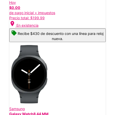
Hoy
$0.00
de pago inicial + impuestos
Precio total: $199.99
location_on
En existencia
Recibe $430 de descuento con una línea para reloj
nueva.
Samsung
Galaxy Watch8 44 MM