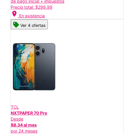
de pago inicial + impuestos
Precio total: $299.99
location_on
En existencia
Ver 4 ofertas
TCL
NXTPAPER 70 Pro
Desde
$8.34 al mes
por 24 meses