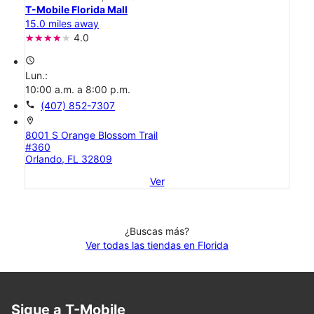
T-Mobile Florida Mall
15.0 miles away
4.0
access_time
Lun.:
10:00 a.m. a 8:00 p.m.
call
(407) 852-7307
location_on
8001 S Orange Blossom Trail
#360
Orlando, FL 32809
Ver
¿Buscas más?
Ver todas las tiendas en Florida