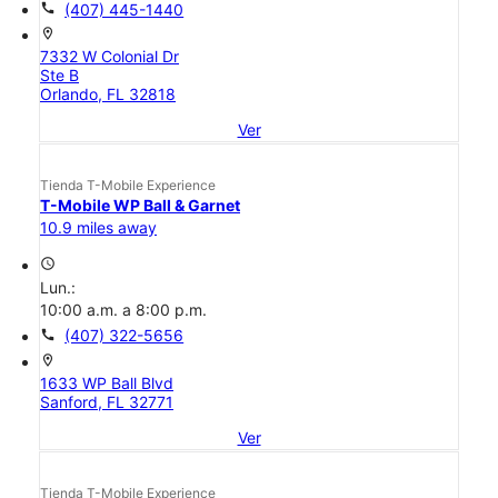
call
(407) 445-1440
location_on
7332 W Colonial Dr
Ste B
Orlando, FL 32818
Ver
Tienda T-Mobile Experience
T-Mobile WP Ball & Garnet
10.9 miles away
access_time
Lun.:
10:00 a.m. a 8:00 p.m.
call
(407) 322-5656
location_on
1633 WP Ball Blvd
Sanford, FL 32771
Ver
Tienda T-Mobile Experience