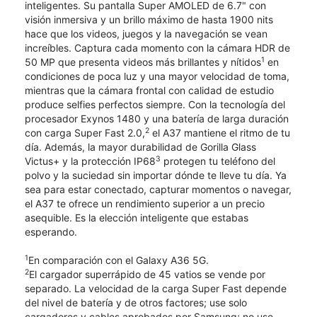
inteligentes. Su pantalla Super AMOLED de 6.7" con
visión inmersiva y un brillo máximo de hasta 1900 nits
hace que los videos, juegos y la navegación se vean
increíbles. Captura cada momento con la cámara HDR de
1
50 MP que presenta videos más brillantes y nítidos
en
condiciones de poca luz y una mayor velocidad de toma,
mientras que la cámara frontal con calidad de estudio
produce selfies perfectos siempre. Con la tecnología del
procesador Exynos 1480 y una batería de larga duración
2
con carga Super Fast 2.0,
el A37 mantiene el ritmo de tu
día. Además, la mayor durabilidad de Gorilla Glass
3
Victus+ y la protección IP68
protegen tu teléfono del
polvo y la suciedad sin importar dónde te lleve tu día. Ya
sea para estar conectado, capturar momentos o navegar,
el A37 te ofrece un rendimiento superior a un precio
asequible. Es la elección inteligente que estabas
esperando.
1
En comparación con el Galaxy A36 5G.
2
El cargador superrápido de 45 vatios se vende por
separado. La velocidad de la carga Super Fast depende
del nivel de batería y de otros factores; use solo
cargadores y cables aprobados por Samsung; no use