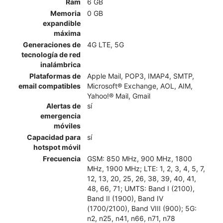
Ram
6 GB
Memoria
0 GB
expandible
máxima
Generaciones de
4G LTE, 5G
tecnología de red
inalámbrica
Plataformas de
Apple Mail, POP3, IMAP4, SMTP,
email compatibles
Microsoft® Exchange, AOL, AIM,
Yahoo!® Mail, Gmail
Alertas de
sí
emergencia
móviles
Capacidad para
sí
hotspot móvil
Frecuencia
GSM: 850 MHz, 900 MHz, 1800
MHz, 1900 MHz; LTE: 1, 2, 3, 4, 5, 7,
12, 13, 20, 25, 26, 38, 39, 40, 41,
48, 66, 71; UMTS: Band I (2100),
Band II (1900), Band IV
(1700/2100), Band VIII (900); 5G:
n2, n25, n41, n66, n71, n78